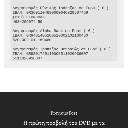
Λογαριασμός Εθνικής Τράπεζας σε Ευρώ ( € )

IBAN: GR3601104680000046829607459

(BIC) ETHNGRAA

468/296074-59

Λογαριασμός Alpha Bank σε Ευρώ ( € )

IBAN: GR9401405200520002101160460

520-002101-160460

Λογαριασμός Τράπεζας Πειραιώς σε Ευρώ ( € )

IBAN: GR9801725110005511026936007

5511026936007
Previous Post
Η πρώτη προβολή του DVD με τα