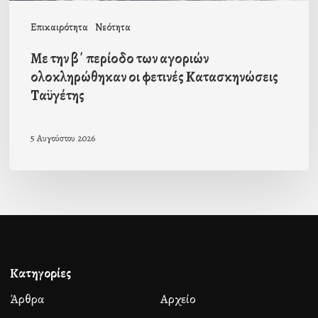
Κατασκηνώσεις
Επικαιρότητα
Νεότητα
Ταϋγέτης
Με την β΄ περίοδο των αγοριών
ολοκληρώθηκαν οι φετινές Κατασκηνώσεις
Ταϋγέτης
5 Αυγούστου 2026
Κατηγορίες
Άρθρα
Αρχείο