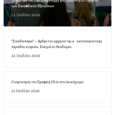
Το μήνυμα του Σεβ. Ποιμενάρχη μας προς τους επιτυχόντες
των Πανελλαδικών Εξετάσεων
23 Ιουλίου 2026
”Συνοδοιπόροι” – Άρθρο του αρχηγού της α΄ κατασκηνωτικής
περιόδου αγοριών, Ευάγγελου Θεοδώρου
22 Ιουλίου 2026
Ο εορτασμός του Προφήτη Ηλία στο Λευκόχωμα
21 Ιουλίου 2026