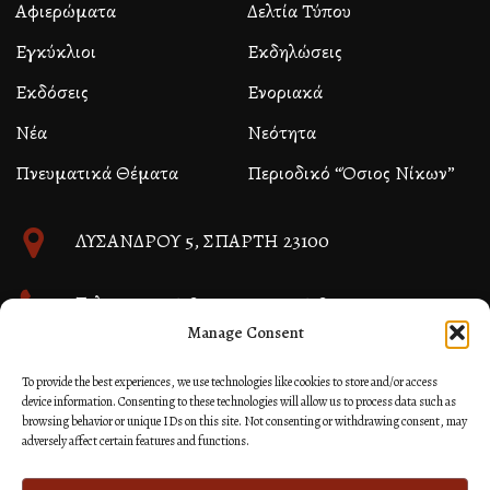
Αφιερώματα
Δελτία Τύπου
Εγκύκλιοι
Εκδηλώσεις
Εκδόσεις
Ενοριακά
Νέα
Νεότητα
Πνευματικά Θέματα
Περιοδικό “Όσιος Νίκων”
ΛΥΣΑΝΔΡΟΥ 5, ΣΠΑΡΤΗ 23100
Τηλ. 27310 26580 και 27310 26581
Manage Consent
info@immspartis.gr
To provide the best experiences, we use technologies like cookies to store and/or access
device information. Consenting to these technologies will allow us to process data such as
browsing behavior or unique IDs on this site. Not consenting or withdrawing consent, may
adversely affect certain features and functions.
© 2024 ΙΕΡΑ ΜΗΤΡΟΠΟΛΙΣ ΜΟΝΕΜΒΑΣΙΑΣ ΚΑΙ