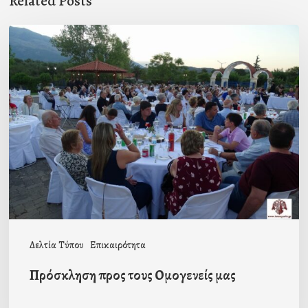
Related Posts
Πρόσκληση
προς
τους
Ομογενείς
μας
Δελτία Τύπου
Επικαιρότητα
Πρόσκληση προς τους Ομογενείς μας