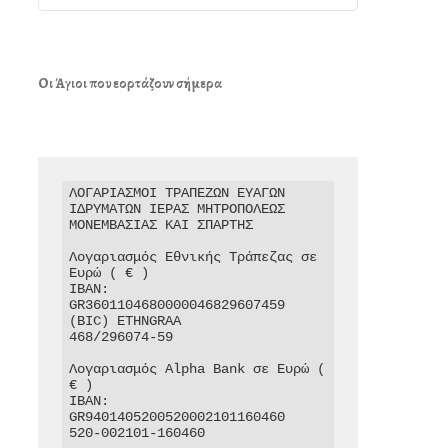
Οι Άγιοι που εορτάζουν σήμερα
ΛΟΓΑΡΙΑΣΜΟΙ ΤΡΑΠΕΖΩΝ ΕΥΑΓΩΝ 
ΙΔΡΥΜΑΤΩΝ ΙΕΡΑΣ ΜΗΤΡΟΠΟΛΕΩΣ 
ΜΟΝΕΜΒΑΣΙΑΣ ΚΑΙ ΣΠΑΡΤΗΣ

Λογαριασμός Εθνικής Τράπεζας σε 
Ευρώ ( € )

IBAN: 
GR3601104680000046829607459

(BIC) ETHNGRAA

468/296074-59

Λογαριασμός Alpha Bank σε Ευρώ ( 
€ )

IBAN: 
GR9401405200520002101160460

520-002101-160460
