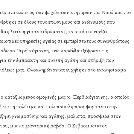
πέρ αναπαύσεως των ψυχών των κτητόρων του Ναού και των
φέρθηκε σε όλους τους επώνυμους και ανώνυμους που
υθμη λειτουργία του ιδρύματος, το οποίο συνεχίζει
ποιοτικές υπηρεσίες υγείας σε εμπερίστατους συνανθρώπους
όδωρο Περδικόγιαννη, ενώ παράλληλα εξέφρασε τις
 για την έμπρακτη και συνεπή αγάπη και στήριξη που
οπόλεώς μας. Ολοκληρώνοντας ευχήθηκε στο εκκλησίασμα
 ο καταξιωμένος ομογενής μας κ. Περδικόγιαννης, ο οποίος
ί 41 έτη πολύτιμη και πολυποίκιλη προσφορά του στην
ειξη ευγνωμοσύνης και αγάπης, μάλιστα, πρόσφερε στον
ς του, μία ποιμαντορική ράβδο. Ο Σεβασμιώτατος