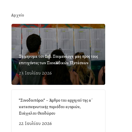
Αρχείο
Το μήνυμα του Σεβ. Ποιμενάρχη μας προς τους
επιτυχόντες των Πανελλαδικών Εξετάσεων
23 Ιουλίου 2026
”Συνοδοιπόροι” – Άρθρο του αρχηγού της α΄
κατασκηνωτικής περιόδου αγοριών,
Ευάγγελου Θεοδώρου
22 Ιουλίου 2026