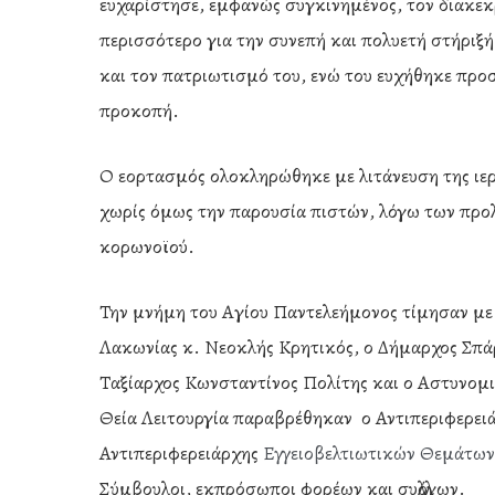
ευχαρίστησε, εμφανώς συγκινημένος, τον διακεκρι
περισσότερο για την συνεπή και πολυετή στήριξή
και τον πατριωτισμό του, ενώ του ευχήθηκε προσ
προκοπή.
Ο εορτασμός ολοκληρώθηκε με λιτάνευση της ιερ
χωρίς όμως την παρουσία πιστών, λόγω των προ
κορωνοϊού.
Την μνήμη του Αγίου Παντελεήμονος τίμησαν με 
Λακωνίας κ. Νεοκλής Κρητικός, ο Δήμαρχος Σπάρ
Ταξίαρχος Κωνσταντίνος Πολίτης και ο Αστυνομι
Θεία Λειτουργία παραβρέθηκαν ο Αντιπεριφερει
Αντιπεριφερειάρχης
Εγγειοβελτιωτικών Θεμάτω
Σύμβουλοι, εκπρόσωποι φορέων και συλλόγων.