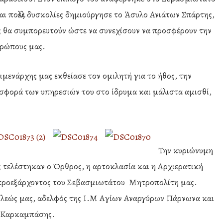
ι πολλές δυσκολίες δημιούργησε το Άσυλο Ανιάτων Σπάρτης,
ος θα συμπορευτούν ώστε να συνεχίσουν να προσφέρουν την
θρώπους μας.
μενάρχης μας εκθείασε τον ομιλητή για το ήθος, την
σφορά των υπηρεσιών του στο ίδρυμα και μάλιστα αμισθί,
Την κυριώνυμη
ς τελέστηκαν ο Όρθρος, η αρτοκλασία και η Αρχιερατική
 προεξάρχοντος του Σεβασμιωτάτου Μητροπολίτη μας.
όλεώς μας, αδελφός της Ι.Μ Αγίων Αναργύρων Πάρνωνα και
ς Καρκαμπάσης.