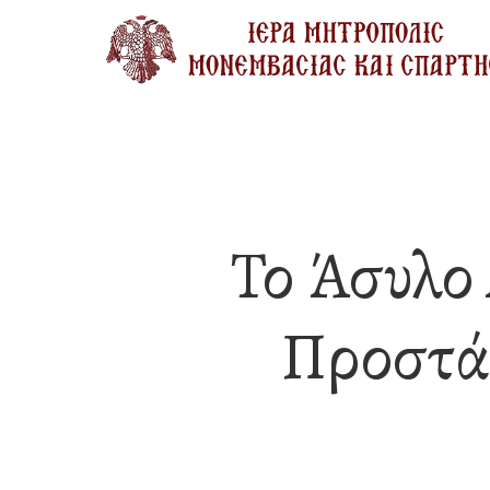
Skip
to
main
content
Το Άσυλο
Προστά