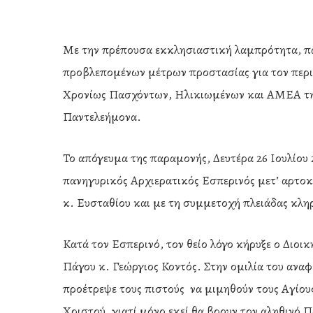
Με την πρέπουσα εκκλησιαστική λαμπρότητα, πα
προβλεπομένων μέτρων προστασίας για τον περ
Χρονίως Πασχόντων, Ηλικιωμένων και ΑΜΕΑ της
Παντελεήμονα.
Το απόγευμα της παραμονής, Δευτέρα 26 Ιουλίου 
πανηγυρικός Αρχιερατικός Εσπερινός μετ’ αρτ
κ. Ευσταθίου και με τη συμμετοχή πλειάδας κλη
Κατά τον Εσπερινό, τον θείο λόγο κήρυξε ο Διοι
Hit enter to search or ESC to close
Πάγου κ. Γεώργιος Κοντός. Στην ομιλία του ανα
προέτρεψε τους πιστούς να μιμηθούν τους Αγίους
Χριστού, γιατί μόνο εκεί θα βρουν τον αληθινό