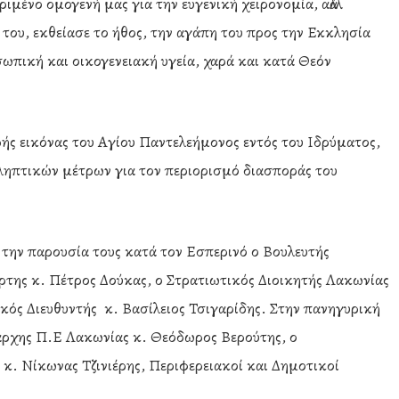
μένο ομογενή μας για την ευγενική χειρονομία, αλλά
 του, εκθείασε το ήθος, την αγάπη του προς την Εκκλησία
ωπική και οικογενειακή υγεία, χαρά και κατά Θεόν
ής εικόνας του Αγίου Παντελεήμονος εντός του Ιδρύματος,
ληπτικών μέτρων για τον περιορισμό διασποράς του
την παρουσία τους κατά τον Εσπερινό ο Βουλευτής
της κ. Πέτρος Δούκας, ο Στρατιωτικός Διοικητής Λακωνίας
κός Διευθυντής κ. Βασίλειος Τσιγαρίδης. Στην πανηγυρική
άρχης Π.Ε Λακωνίας κ. Θεόδωρος Βερούτης, ο
ν
κ. Νίκωνας Τζινιέρης, Περιφερειακοί και Δημοτικοί