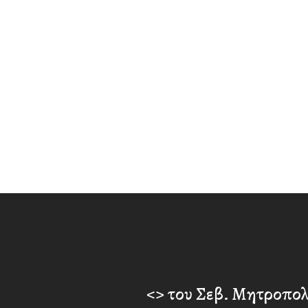
<> του Σεβ. Μητροπολ