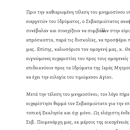
Πριν την καθιερωμένη τέλεση του μνημοσύνου υ
ευεργετών του Ιδρύματος, ο Σεβασμιώτατος ανα
συνέβαλαν και συνεχίζουν να συμβάλλουν στην εύρ
απρόσκοπτα, παρά τις δυσκολίες, να προσφέρει 
μας. Επίσης, καλωσόρισε τον ομογενή μας, κ. Θε
ευγνώμονες ευχαριστίες του προς τους ομογενείς
επιδεικνύουν προς τα Ιδρύματα της Ιεράς Μητρ
να έχει την ευλογία του τιμώμενου Αγίου.
Μετά την τέλεση του μνημοσύνου, τον λόγο πήρε
ευχαρίστησε θερμά τον Σεβασμιώτατο για την επ
τοπική Εκκλησία και όχι μόνο. Ως ελάχιστη ένδ
Σεβ. Ποιμενάρχη μας, εκ μέρους της οικογένειά