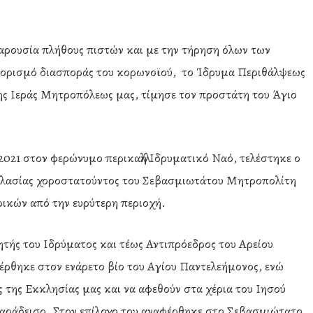
ρουσία πλήθους πιστών και με την τήρηση όλων των
ιορισμό διασποράς του κορωνοϊού, το Ίδρυμα Περιθάλψεως
 Ιεράς Μητροπόλεως μας, τίμησε τον προστάτη του Άγιο
2021 στον φερώνυμο περικαλλή Ιδρυματικό Ναό, τελέστηκε ο
οκλασίας χοροστατούντος του Σεβασμιωτάτου Μητροπολίτη
ρικών από την ευρύτερη περιοχή.
κητής του Ιδρύματος και τέως Αντιπρόεδρος του Αρείου
φέρθηκε στον ενάρετο βίο του Αγίου Παντελεήμονος, ενώ
 της Εκκλησίας μας και να αφεθούν στα χέρια του Ιησού
 Παράδεισο. Στον επίλογο του αναφέρθηκε στο Σεβασμιώτατο