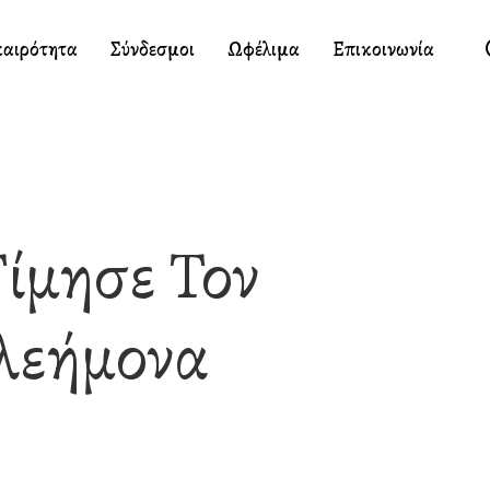
καιρότητα
Σύνδεσμοι
Ωφέλιμα
Επικοινωνία
ίμησε Τον
λεήμονα