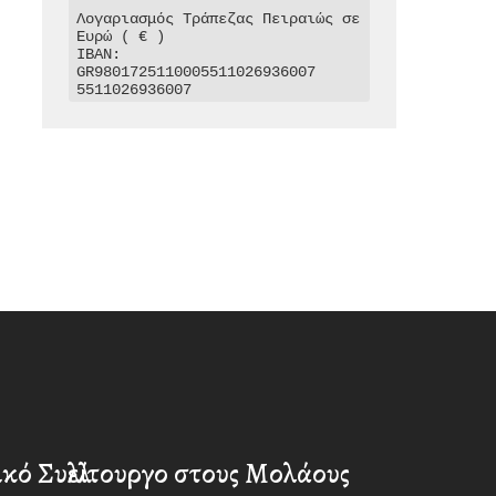
Λογαριασμός Τράπεζας Πειραιώς σε 
Ευρώ ( € )

IBAN: 
GR9801725110005511026936007

5511026936007
κό Συλλείτουργο στους Μολάους