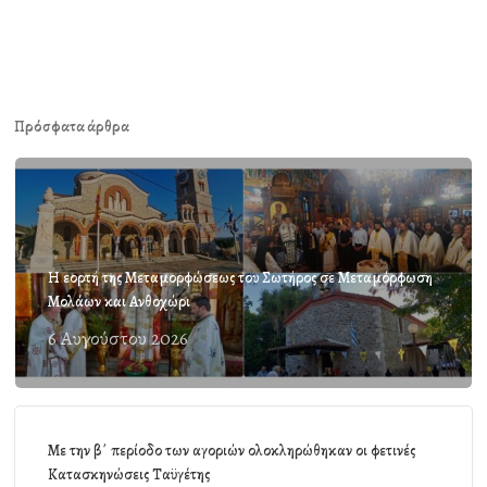
Πρόσφατα άρθρα
Η εορτή της Μεταμορφώσεως του Σωτήρος σε Μεταμόρφωση
Μολάων και Ανθοχώρι
6 Αυγούστου 2026
Με την β΄ περίοδο των αγοριών ολοκληρώθηκαν οι φετινές
Κατασκηνώσεις Ταϋγέτης