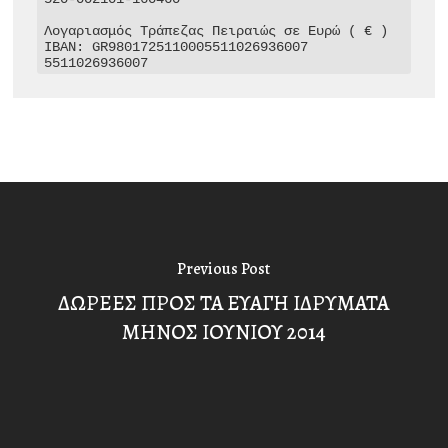
Λογαριασμός Τράπεζας Πειραιώς σε Ευρώ ( € )

IBAN: GR9801725110005511026936007

5511026936007
Previous Post
ΔΩΡΕΕΣ ΠΡΟΣ ΤΑ ΕΥΑΓΗ ΙΔΡΥΜΑΤΑ
ΜΗΝΟΣ ΙΟΥΝΙΟΥ 2014