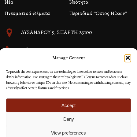
Νέα
Νεότητα
Πνευματικά Θέματα
Περιοδικό “Όσιος Νίκων”
ΛΥΣΑΝΔΡΟΥ 5, ΣΠΑΡΤΗ 23100
Τηλ. 27310 26580 και 27310 26581
Manage Consent
info@immspartis.gr
To provide the best experiences, we use technologies like cookies to store and/or access
device information. Consenting to these technologies will allow us to process data such as
browsing behavior or unique IDs on this site. Not consenting or withdrawing consent, may
adversely affect certain features and functions.
© 2024 ΙΕΡΑ ΜΗΤΡΟΠΟΛΙΣ ΜΟΝΕΜΒΑΣΙΑΣ ΚΑΙ
ΣΠΑΡΤΗΣ
Accept
Deny
Κατασκευή Ιστοσελίδων Site as you GO: Falcon από
Hellenic Technologies
View preferences