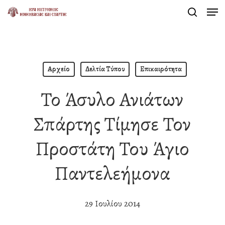
Men
Skip
search
to
Close
main
Menu
content
Αρχείο
Δελτία Τύπου
Επικαιρότητα
Το Άσυλο Ανιάτων
Σπάρτης Τίμησε Τον
Προστάτη Του Άγιο
Παντελεήμονα
29 Ιουλίου 2014