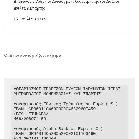
Απεβίωσε ο Γεώργιος Λουπός μεγάλος ευεργέτης του Ασύλου
Ανιάτων Σπάρτης
16 Ιουλίου 2026
Οι Άγιοι που εορτάζουν σήμερα
ΛΟΓΑΡΙΑΣΜΟΙ ΤΡΑΠΕΖΩΝ ΕΥΑΓΩΝ ΙΔΡΥΜΑΤΩΝ ΙΕΡΑΣ 
ΜΗΤΡΟΠΟΛΕΩΣ ΜΟΝΕΜΒΑΣΙΑΣ ΚΑΙ ΣΠΑΡΤΗΣ

Λογαριασμός Εθνικής Τράπεζας σε Ευρώ ( € )

IBAN: GR3601104680000046829607459

(BIC) ETHNGRAA

468/296074-59

Λογαριασμός Alpha Bank σε Ευρώ ( € )

IBAN: GR9401405200520002101160460

520-002101-160460
