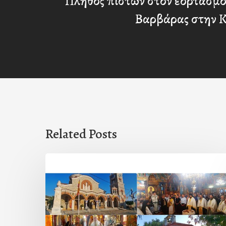
Πλήθος πιστών στον εορτασμό
Βαρβάρας στην 
Related Posts
Η
εορτή
της
Μεταμορφώσεως
του