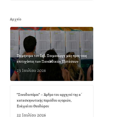
Αρχείο
Το μήνυμα του Σεβ. Ποιμενάρχη μας προς τους
επιτυχόντες των Πανελλαδικών Εξετάσεων
23 Ιουλίου 2026
”Συνοδοιπόροι” – Άρθρο του αρχηγού της α΄
κατασκηνωτικής περιόδου αγοριών,
Ευάγγελου Θεοδώρου
22 Ιουλίου 2026