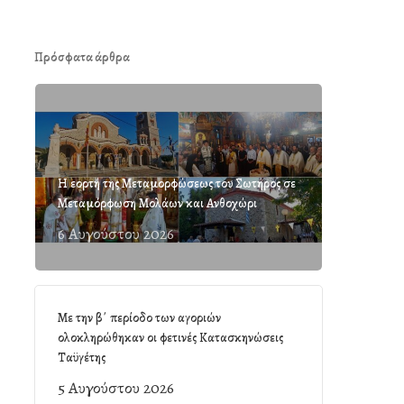
Πρόσφατα άρθρα
Η εορτή της Μεταμορφώσεως του Σωτήρος σε
Μεταμόρφωση Μολάων και Ανθοχώρι
6 Αυγούστου 2026
Με την β΄ περίοδο των αγοριών
ολοκληρώθηκαν οι φετινές Κατασκηνώσεις
Ταϋγέτης
5 Αυγούστου 2026