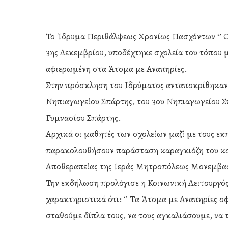
Το Ίδρυμα Περιθάλψεως Χρονίως Πασχόντων ‘’ Ο
3ης Δεκεμβρίου, υποδέχτηκε σχολεία του τόπου μα
αφιερωμένη στα Άτομα με Αναπηρίες.
Στην πρόσκληση του Ιδρύματος ανταποκρίθηκαν 
Νηπιαγωγείου Σπάρτης, του 3ου Νηπιαγωγείου Σπ
Γυμνασίου Σπάρτης.
Αρχικά οι μαθητές των σχολείων μαζί με τους εκ
παρακολουθήσουν παράσταση καραγκιόζη του κο
Αποθεραπείας της Ιεράς Μητροπόλεως Μονεμβασ
Την εκδήλωση προλόγισε η Κοινωνική Λειτουργός
Hit enter to search or ESC to close
χαρακτηριστικά ότι: ‘’ Τα Άτομα με Αναπηρίες ο
σταθούμε δίπλα τους, να τους αγκαλιάσουμε, να 