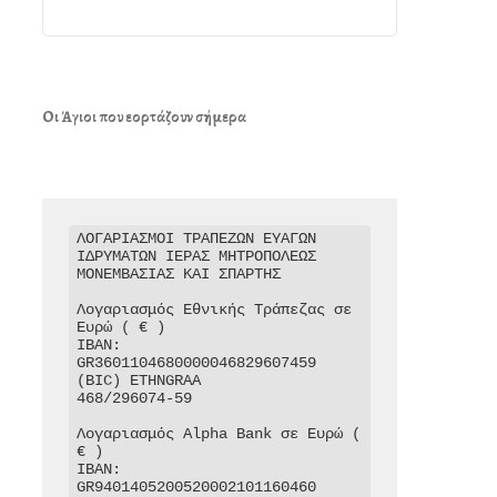
Οι Άγιοι που εορτάζουν σήμερα
ΛΟΓΑΡΙΑΣΜΟΙ ΤΡΑΠΕΖΩΝ ΕΥΑΓΩΝ 
ΙΔΡΥΜΑΤΩΝ ΙΕΡΑΣ ΜΗΤΡΟΠΟΛΕΩΣ 
ΜΟΝΕΜΒΑΣΙΑΣ ΚΑΙ ΣΠΑΡΤΗΣ

Λογαριασμός Εθνικής Τράπεζας σε 
Ευρώ ( € )

IBAN: 
GR3601104680000046829607459

(BIC) ETHNGRAA

468/296074-59

Λογαριασμός Alpha Bank σε Ευρώ ( 
€ )

IBAN: 
GR9401405200520002101160460
