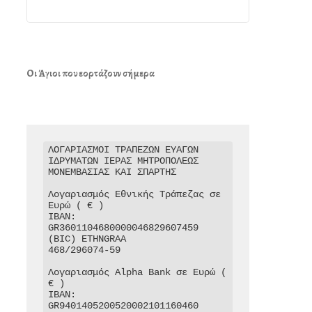
Οι Άγιοι που εορτάζουν σήμερα
ΛΟΓΑΡΙΑΣΜΟΙ ΤΡΑΠΕΖΩΝ ΕΥΑΓΩΝ 
ΙΔΡΥΜΑΤΩΝ ΙΕΡΑΣ ΜΗΤΡΟΠΟΛΕΩΣ 
ΜΟΝΕΜΒΑΣΙΑΣ ΚΑΙ ΣΠΑΡΤΗΣ

Λογαριασμός Εθνικής Τράπεζας σε 
Ευρώ ( € )

IBAN: 
GR3601104680000046829607459

(BIC) ETHNGRAA

468/296074-59

Λογαριασμός Alpha Bank σε Ευρώ ( 
€ )

IBAN: 
GR9401405200520002101160460
