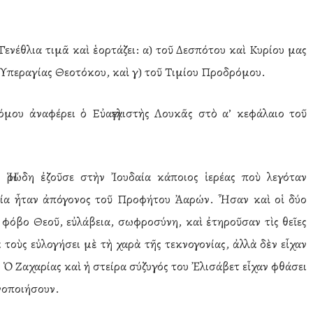
Γενέθλια τιμᾶ καὶ ἑορτάζει: α) τοῦ Δεσπότου καὶ Κυρίου μας
 Ὑπεραγίας Θεοτόκου, καὶ γ) τοῦ Τιμίου Προδρόμου.
μου ἀναφέρει ὁ Εὐαγγελιστὴς Λουκᾶς στὸ α’ κεφάλαιο τοῦ
ς Ἡρώδη ἐζοῦσε στὴν Ἰουδαία κάποιος ἱερέας ποὺ λεγόταν
ποία ἦταν ἀπόγονος τοῦ Προφήτου Ἀαρών. Ἦσαν καὶ οἱ δύο
 φόβο Θεοῦ, εὐλάβεια, σωφροσύνη, καὶ ἐτηροῦσαν τὶς θεῖες
 τοὺς εὐλογήσει μὲ τὴ χαρὰ τῆς τεκνογονίας, ἀλλὰ δὲν εἶχαν
 Ὁ Ζαχαρίας καὶ ἡ στείρα σύζυγός του Ἐλισάβετ εἶχαν φθάσει
κνοποιήσουν.