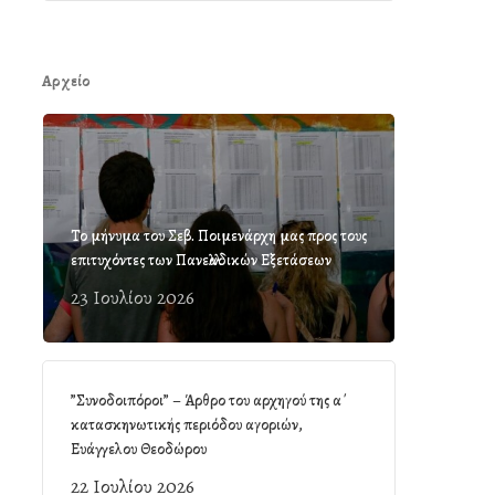
Αρχείο
Το μήνυμα του Σεβ. Ποιμενάρχη μας προς τους
επιτυχόντες των Πανελλαδικών Εξετάσεων
23 Ιουλίου 2026
”Συνοδοιπόροι” – Άρθρο του αρχηγού της α΄
κατασκηνωτικής περιόδου αγοριών,
Ευάγγελου Θεοδώρου
22 Ιουλίου 2026