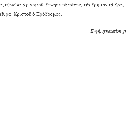
ς, εὐωδίας ἁγιασμοῦ, ἔπλησε τὰ πάντα, τὴν ἔρημον τὰ ὄρη,
εῖθρα, Χριστοῦ ὁ Πρόδρομος.
Πηγή: synaxarion.gr