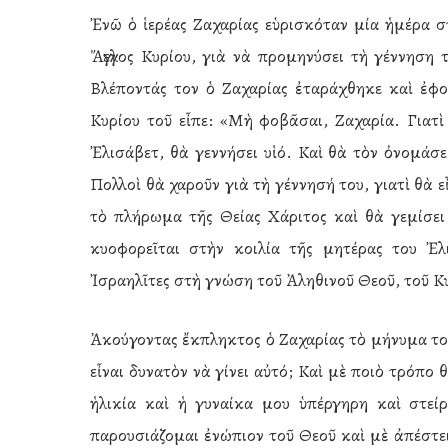
Ἐνῶ ὁ ἱερέας Ζαχαρίας εὑρισκόταν μία ἡμέρα σ
Ἄγγελος Κυρίου, γιὰ νὰ προμηνύσει τὴ γέννηση 
Βλέποντάς τον ὁ Ζαχαρίας ἐταράχθηκε καὶ ἐφοβ
Κυρίου τοῦ εἶπε: «Μὴ φοβᾶσαι, Ζαχαρία. Γιατὶ
Ἐλισάβετ, θὰ γεννήσει υἱό. Καὶ θὰ τὸν ὀνομάσ
Πολλοὶ θὰ χαροῦν γιὰ τὴ γέννησή του, γιατὶ θὰ 
τὸ πλήρωμα τῆς Θείας Χάριτος καὶ θὰ γεμίσε
κυοφορεῖται στὴν κοιλία τῆς μητέρας του Ἐ
Ἰσραηλῖτες στὴ γνώση τοῦ Ἀληθινοῦ Θεοῦ, τοῦ Κ
Ἀκούγοντας ἔκπληκτος ὁ Ζαχαρίας τὸ μήνυμα τοῦ
εἶναι δυνατὸν νὰ γίνει αὐτό; Καὶ μὲ ποιὸ τρόπο
ἡλικία καὶ ἡ γυναίκα μου ὑπέργηρη καὶ στείρα
παρουσιάζομαι ἐνώπιον τοῦ Θεοῦ καὶ μὲ ἀπέστειλ