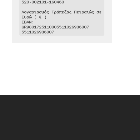
520-002101-160460

Λογαριασμός Τράπεζας Πειραιώς σε 
Ευρώ ( € )

IBAN: 
GR9801725110005511026936007

5511026936007