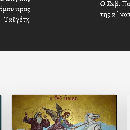
Ο Σεβ. Π
ρόμου προς
της α΄ κ
Ταϋγέτη
ΒΙΟΣ
Α
ΚΑΙ
ΔΡΑΣΙΣ
ΤΟΥ
“