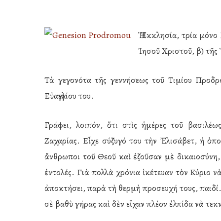
Ἡ Ἐκκλησία, τρία μόνο 
Ἰησοῦ Χριστοῦ, β) τῆς
Τὰ γεγονότα τῆς γεννήσεως τοῦ Τιμίου Προδρό
Εὐαγγελίου του.
Γράφει, λοιπόν, ὅτι στὶς ἡμέρες τοῦ βασιλέω
Ζαχαρίας. Εἶχε σύζυγό του τὴν Ἐλισάβετ, ἡ ὁ
ἄνθρωποι τοῦ Θεοῦ καὶ ἐζοῦσαν μὲ δικαιοσύνη,
ἐντολές. Γιὰ πολλὰ χρόνια ἱκέτευαν τὸν Κύριο νὰ
ἀποκτήσει, παρὰ τὴ θερμὴ προσευχή τους, παιδί.
Hit enter to search or ESC to close
σὲ βαθὺ γήρας καὶ δὲν εἶχαν πλέον ἐλπίδα νὰ τε