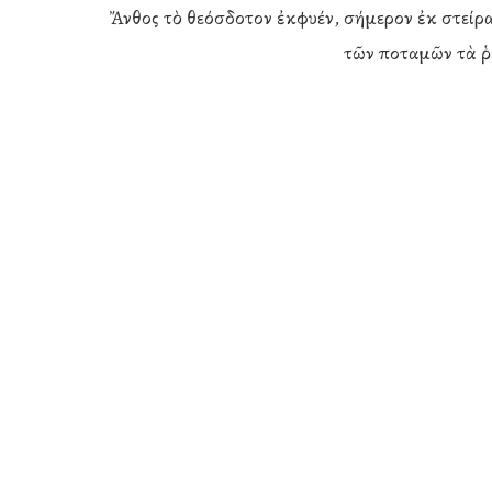
Ἄνθος τὸ θεόσδοτον ἐκφυέν, σήμερον ἐκ στείρα
τῶν ποταμῶν τὰ ῥ