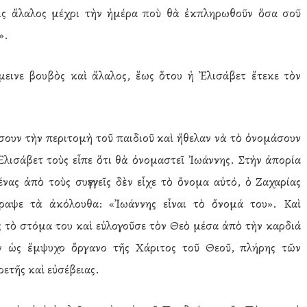
εις ἄλαλος μέχρι τὴν ἡμέρα ποὺ θὰ ἐκπληρωθοῦν ὅσα σοῦ
».
εινε βουβὸς καὶ ἄλαλος, ἕως ὅτου ἡ Ἐλισάβετ ἔτεκε τὸν
λέσουν τὴν περιτομὴ τοῦ παιδιοῦ καὶ ἤθελαν νὰ τὸ ὀνομάσουν
Ἐλισάβετ τοὺς εἶπε ὅτι θὰ ὀνομαστεῖ Ἰωάννης. Στὴν ἀπορία
νας ἀπὸ τοὺς συγγενεῖς δὲν εἶχε τὸ ὄνομα αὐτό, ὁ Ζαχαρίας
ραψε τὰ ἀκόλουθα: «Ἰωάννης εἶναι τὸ ὄνομά του». Καὶ
ς τὸ στόμα του καὶ εὐλογοῦσε τὸν Θεὸ μέσα ἀπὸ τὴν καρδιά
ν ὡς ἔμψυχο ὄργανο τῆς Χάριτος τοῦ Θεοῦ, πλήρης τῶν
ετῆς καὶ εὐσέβειας.