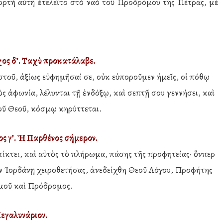
ἑορτὴ αὐτὴ ἐτελεῖτο στὸ ναὸ τοῦ Προδρόμου τῆς Πέτρας, μὲ
χος δ’. Ταχὺ προκατάλαβε.
τοῦ, ἀξίως εὐφημῆσαί σε, οὐκ εὐποροῦμεν ἡμεῖς, οἱ πόθῳ
ς ἀφωνία, λέλυνται τῇ ἐνδόξῳ, καὶ σεπτῇ σου γεννήσει, καὶ
οῦ Θεοῦ, κόσμῳ κηρύττεται.
ς γ’. Ἡ Παρθένος σήμερον.
τίκτει, καὶ αὐτὸς τὸ πλήρωμα, πάσης τῆς προφητείας· ὃνπερ
ἐν Ἰορδάνῃ χειροθετήσας, ἀνεδείχθη Θεοῦ Λόγου, Προφήτης
μοῦ καὶ Πρόδρομος.
εγαλυνάριον.