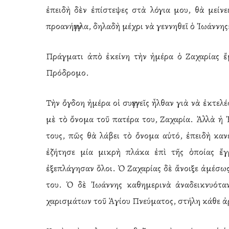
ἐπειδὴ δὲν ἐπίστεψες στὰ λόγια μου, θὰ μείν
προανήγγειλα, δηλαδὴ μέχρι νὰ γεννηθεῖ ὁ Ἰωάννης
Πράγματι ἀπὸ ἐκείνη τὴν ἡμέρα ὁ Ζαχαρίας ἔμ
Πρόδρομο.
Τὴν ὄγδοη ἡμέρα οἱ συγγενεῖς ἦλθαν γιὰ νὰ ἐκτε
μὲ τὸ ὄνομα τοῦ πατέρα του, Ζαχαρία. Ἀλλὰ ἡ 
τους, πῶς θὰ λάβει τὸ ὄνομα αὐτό, ἐπειδὴ κανέ
ἐζήτησε μία μικρὴ πλάκα ἐπὶ τῆς ὁποίας ἔγ
ἐξεπλάγησαν ὅλοι. Ὁ Ζαχαρίας δὲ ἄνοιξε ἀμέσω
του. Ὁ δὲ Ἰωάννης καθημερινὰ ἀναδεικνυότα
χαρισμάτων τοῦ Ἁγίου Πνεύματος, στήλη κάθε ἀρ