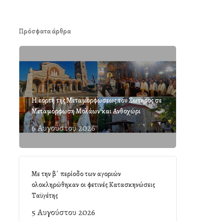
Πρόσφατα άρθρα
Η εορτή της Μεταμορφώσεως του Σωτήρος σε
Μεταμόρφωση Μολάων και Ανθοχώρι
6 Αυγούστου 2026
Με την β΄ περίοδο των αγοριών
ολοκληρώθηκαν οι φετινές Κατασκηνώσεις
Ταϋγέτης
5 Αυγούστου 2026