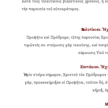
Κατὰ τοὺς τελευταίους βυζαντινοὺς χρόνους, ἡ 
τὴν παρουσία τοῦ αὐτοκράτορος.
Ἀπολυτίκιον. Ἦ
Προφῆτα καὶ Πρόδρομε, τ[πης παρουσίας Χρισ
τιμῶντές σε· στείρωσις γὰρ τεκούσης, καὶ πατρὸ
σάρκωσις Υἱοῦ τ
Κοντάκιον. Ἦχο
Ἡ πρὶν στεῖρα σήμερον, Χριστοῦ τὸν Πρόδρομον 
γὰρ, προανεκήρυξαν οἱ Προφῆται, τοῦτον δή, 
κῆρυξ, ὁ
Μ