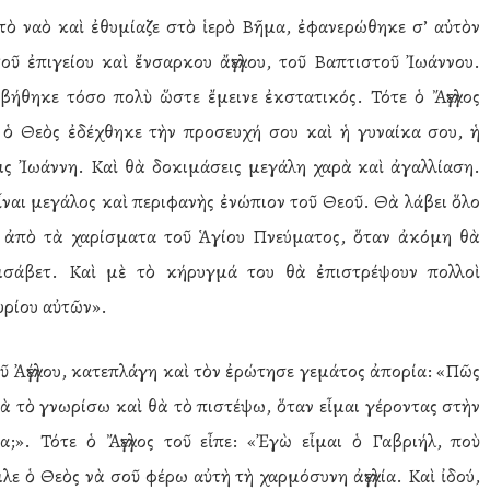
τὸ ναὸ καὶ ἐθυμίαζε στὸ ἱερὸ Βῆμα, ἐφανερώθηκε σ’ αὐτὸν
τοῦ ἐπιγείου καὶ ἔνσαρκου ἄγγελου, τοῦ Βαπτιστοῦ Ἰωάννου.
ήθηκε τόσο πολὺ ὥστε ἔμεινε ἐκστατικός. Τότε ὁ Ἄγγελος
 ὁ Θεὸς ἐδέχθηκε τὴν προσευχή σου καὶ ἡ γυναίκα σου, ἡ
εις Ἰωάννη. Καὶ θὰ δοκιμάσεις μεγάλη χαρὰ καὶ ἀγαλλίαση.
εἶναι μεγάλος καὶ περιφανὴς ἐνώπιον τοῦ Θεοῦ. Θὰ λάβει ὅλο
ι ἀπὸ τὰ χαρίσματα τοῦ Ἁγίου Πνεύματος, ὅταν ἀκόμη θὰ
λισάβετ. Καὶ μὲ τὸ κήρυγμά του θὰ ἐπιστρέψουν πολλοὶ
υρίου αὐτῶν».
 Ἀγγέλου, κατεπλάγη καὶ τὸν ἐρώτησε γεμάτος ἀπορία: «Πῶς
 θὰ τὸ γνωρίσω καὶ θὰ τὸ πιστέψω, ὅταν εἶμαι γέροντας στὴν
;». Τότε ὁ Ἄγγελος τοῦ εἶπε: «Ἐγὼ εἶμαι ὁ Γαβριήλ, ποὺ
ε ὁ Θεὸς νὰ σοῦ φέρω αὐτὴ τὴ χαρμόσυνη ἀγγελία. Καὶ ἰδού,