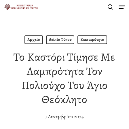
Men
Skip
search
to
Close
main
Menu
content
Αρχείο
Δελτία Τύπου
Επικαιρότητα
Το Καστόρι Τίμησε Με
Λαμπρότητα Τον
Πολιούχο Του Άγιο
Θεόκλητο
1 Δεκεμβρίου 2025