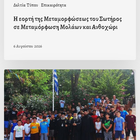
Δελτία Τύπου
Επικαιρότητα
Ανθοχώρι
Η εορτή της Μεταμορφώσεως του Σωτήρος
σε Μεταμόρφωση Μολάων και Ανθοχώρι
6 Αυγούστου 2026
Με
την
β΄
περίοδο
των
αγοριών
ολοκληρώθηκαν