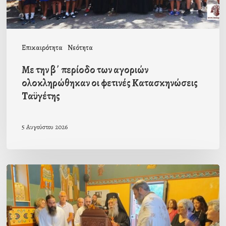
οι
φετινές
Κατασκηνώσεις
Επικαιρότητα
Νεότητα
Ταϋγέτης
Με την β΄ περίοδο των αγοριών
ολοκληρώθηκαν οι φετινές Κατασκηνώσεις
Ταϋγέτης
5 Αυγούστου 2026
Ιερά
Παράκληση
στον
οικισμό