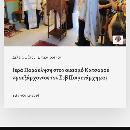
Κατσαρού
προεξάρχοντος
του
Σεβ
Ποιμενάρχη
μας
Δελτία Τύπου
Επικαιρότητα
Ιερά Παράκληση στον οικισμό Κατσαρού
προεξάρχοντος του Σεβ Ποιμενάρχη μας
4 Αυγούστου 2026