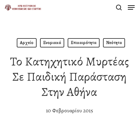
Men
Skip
search
to
Close
main
Menu
content
Αρχείο
Ενοριακά
Επικαιρότητα
Νεότητα
Το Κατηχητικό Μυρτέας
Σε Παιδική Παράσταση
Στην Αθήνα
10 Φεβρουαρίου 2015