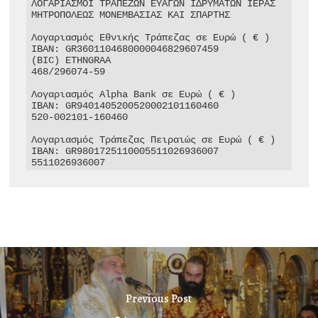
ΛΟΓΑΡΙΑΣΜΟΙ ΤΡΑΠΕΖΩΝ ΕΥΑΓΩΝ ΙΔΡΥΜΑΤΩΝ ΙΕΡΑΣ 
ΜΗΤΡΟΠΟΛΕΩΣ ΜΟΝΕΜΒΑΣΙΑΣ ΚΑΙ ΣΠΑΡΤΗΣ

Λογαριασμός Εθνικής Τράπεζας σε Ευρώ ( € )

IBAN: GR3601104680000046829607459

(BIC) ETHNGRAA

468/296074-59

Λογαριασμός Alpha Bank σε Ευρώ ( € )

IBAN: GR9401405200520002101160460

520-002101-160460

Λογαριασμός Τράπεζας Πειραιώς σε Ευρώ ( € )

IBAN: GR9801725110005511026936007

5511026936007
Previous Post