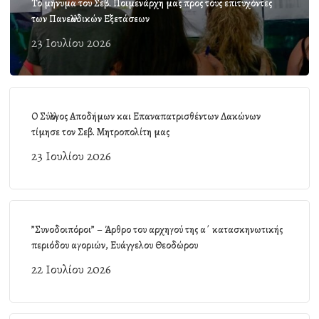
Το μήνυμα του Σεβ. Ποιμενάρχη μας προς τους επιτυχόντες
των Πανελλαδικών Εξετάσεων
23 Ιουλίου 2026
Ο Σύλλογος Αποδήμων και Επαναπατρισθέντων Λακώνων
τίμησε τον Σεβ. Μητροπολίτη μας
23 Ιουλίου 2026
”Συνοδοιπόροι” – Άρθρο του αρχηγού της α΄ κατασκηνωτικής
περιόδου αγοριών, Ευάγγελου Θεοδώρου
22 Ιουλίου 2026