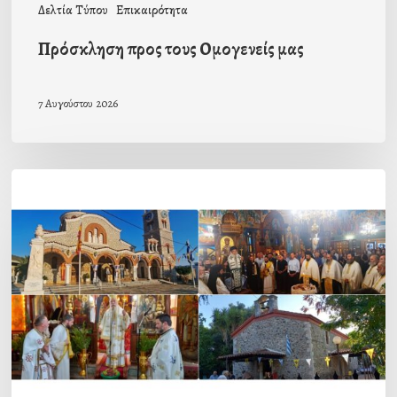
Δελτία Τύπου
Επικαιρότητα
Πρόσκληση προς τους Ομογενείς μας
7 Αυγούστου 2026
Η
εορτή
της
Μεταμορφώσεως
του
Σωτήρος
σε
Μεταμόρφωση