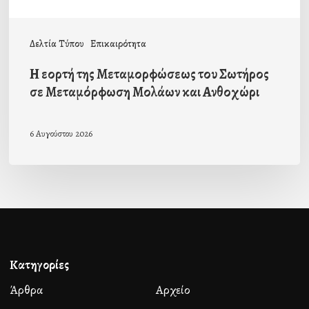
Μολάων
και
Δελτία Τύπου
Επικαιρότητα
Ανθοχώρι
Η εορτή της Μεταμορφώσεως του Σωτήρος
σε Μεταμόρφωση Μολάων και Ανθοχώρι
6 Αυγούστου 2026
Κατηγορίες
Άρθρα
Αρχείο