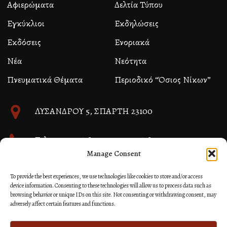
Αφιερώματα
Δελτία Τύπου
Εγκύκλιοι
Εκδηλώσεις
Εκδόσεις
Ενοριακά
Νέα
Νεότητα
Πνευματικά Θέματα
Περιοδικό “Όσιος Νίκων”
ΛΥΣΑΝΔΡΟΥ 5, ΣΠΑΡΤΗ 23100
Τηλ. 27310 26580 και 27310 26581
Manage Consent
info@immspartis.gr
To provide the best experiences, we use technologies like cookies to store and/or access
device information. Consenting to these technologies will allow us to process data such as
browsing behavior or unique IDs on this site. Not consenting or withdrawing consent, may
adversely affect certain features and functions.
© 2024 ΙΕΡΑ ΜΗΤΡΟΠΟΛΙΣ ΜΟΝΕΜΒΑΣΙΑΣ ΚΑΙ