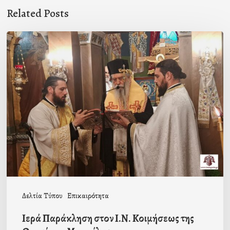
Related Posts
Ιερά
Παράκληση
στον
Ι.Ν.
Κοιμήσεως
της
Θεοτόκου
Μαγούλας
Δελτία Τύπου
Επικαιρότητα
Ιερά Παράκληση στον Ι.Ν. Κοιμήσεως της