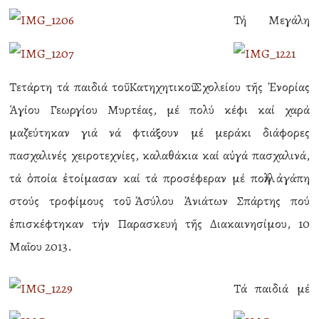
Τή Μεγάλη
Τετάρτη τά παιδιά τοῦ Κατηχητικοῦ Σχολείου τῆς Ἐνορίας
Ἁγίου Γεωργίου Μυρτέας, μέ πολύ κέφι καί χαρά
μαζεύτηκαν γιά νά φτιάξουν μέ μεράκι διάφορες
πασχαλινές χειροτεχνίες, καλαθάκια καί αὐγά πασχαλινά,
τά ὁποία ἐτοίμασαν καί τά προσέφεραν μέ πολλή ἀγάπη
στούς τροφίμους τοῦ Ἀσύλου Ἀνιάτων Σπάρτης πού
ἐπισκέφτηκαν τήν Παρασκευή τῆς Διακαινησίμου, 10
Μαΐου 2013.
Τά παιδιά μέ