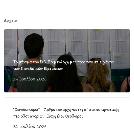
Αρχείο
Το μήνυμα του Σεβ. Ποιμενάρχη μας προς τους επιτυχόντες
των Πανελλαδικών Εξετάσεων
23 Ιουλίου 2026
”Συνοδοιπόροι” – Άρθρο του αρχηγού της α΄ κατασκηνωτικής
περιόδου αγοριών, Ευάγγελου Θεοδώρου
22 Ιουλίου 2026