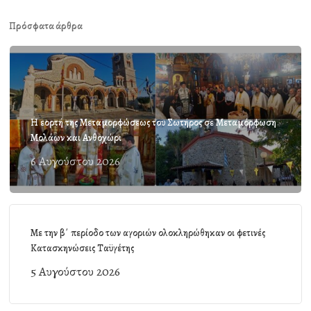
Πρόσφατα άρθρα
Η εορτή της Μεταμορφώσεως του Σωτήρος σε Μεταμόρφωση
Μολάων και Ανθοχώρι
6 Αυγούστου 2026
Με την β΄ περίοδο των αγοριών ολοκληρώθηκαν οι φετινές
Κατασκηνώσεις Ταϋγέτης
5 Αυγούστου 2026