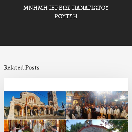
ΜΝΗΜΗ ΙΕΡΕΩΣ ΠΑΝΑΓΙΩΤΟΥ
ΡΟΥΤΣΗ
Related Posts
Η
εορτή
της
Μεταμορφώσεως
του
Σωτήρος