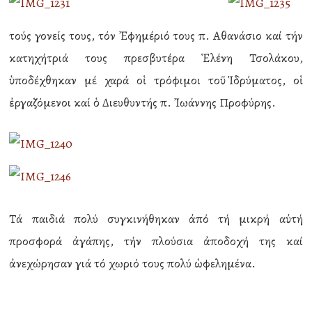
τούς γονείς τους, τόν Ἐφημέριό τους π. Αθανάσιο καί τήν
κατηχήτριά τους πρεσβυτέρα Ἑλένη Τσολάκου,
ὑποδέχθηκαν μέ χαρά οἱ τρόφιμοι τοῦ Ἱδρύματος, οἱ
ἐργαζόμενοι καί ὁ Διευθυντής π. Ἰωάννης Προφύρης.
Τά παιδιά πολύ συγκινήθηκαν ἀπό τή μικρή αὐτή
προσφορά ἀγάπης, τήν πλούσια ἀποδοχή της καί
ἀνεχώρησαν γιά τό χωριό τους πολύ ὡφελημένα.