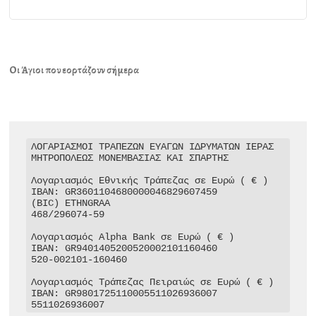
Οι Άγιοι που εορτάζουν σήμερα
ΛΟΓΑΡΙΑΣΜΟΙ ΤΡΑΠΕΖΩΝ ΕΥΑΓΩΝ ΙΔΡΥΜΑΤΩΝ ΙΕΡΑΣ 
ΜΗΤΡΟΠΟΛΕΩΣ ΜΟΝΕΜΒΑΣΙΑΣ ΚΑΙ ΣΠΑΡΤΗΣ

Λογαριασμός Εθνικής Τράπεζας σε Ευρώ ( € )

IBAN: GR3601104680000046829607459

(BIC) ETHNGRAA

468/296074-59

Λογαριασμός Alpha Bank σε Ευρώ ( € )

IBAN: GR9401405200520002101160460

520-002101-160460

Λογαριασμός Τράπεζας Πειραιώς σε Ευρώ ( € )

IBAN: GR9801725110005511026936007

5511026936007