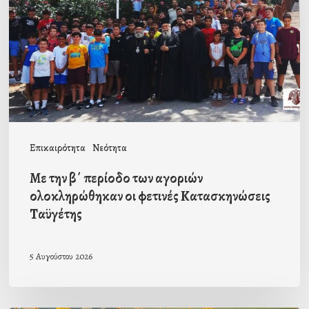
περίοδο
των
αγοριών
ολοκληρώθηκαν
οι
φετινές
Κατασκηνώσεις
Επικαιρότητα
Νεότητα
Ταϋγέτης
Με την β΄ περίοδο των αγοριών
ολοκληρώθηκαν οι φετινές Κατασκηνώσεις
Ταϋγέτης
5 Αυγούστου 2026