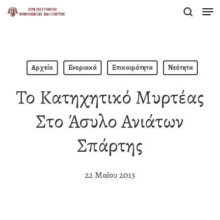
Men
Skip
search
to
Close
main
Menu
content
Αρχείο
Ενοριακά
Επικαιρότητα
Νεότητα
Το Κατηχητικό Μυρτέας
Στο Άσυλο Ανιάτων
Σπάρτης
22 Μαΐου 2013