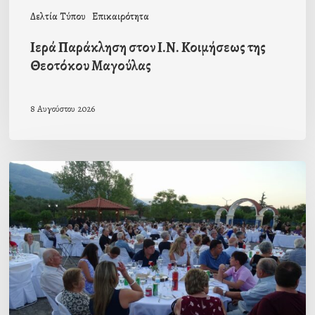
Δελτία Τύπου
Επικαιρότητα
Ιερά Παράκληση στον Ι.Ν. Κοιμήσεως της
Θεοτόκου Μαγούλας
8 Αυγούστου 2026
Πρόσκληση
προς
τους
Ομογενείς
μας