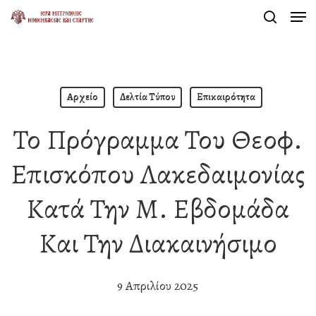
Men
Skip
search
to
Close
main
Menu
content
Αρχείο
Δελτία Τύπου
Επικαιρότητα
Το Πρόγραμμα Του Θεοφ.
Επισκόπου Λακεδαιμονίας
Κατά Την Μ. Εβδομάδα
Και Την Διακαινήσιμο
9 Απριλίου 2025