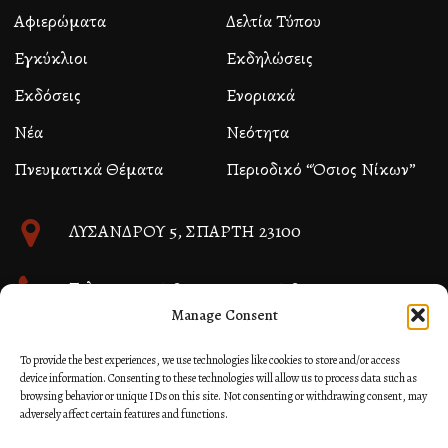
Αφιερώματα
Δελτία Τύπου
Εγκύκλιοι
Εκδηλώσεις
Εκδόσεις
Ενοριακά
Νέα
Νεότητα
Πνευματικά Θέματα
Περιοδικό “Όσιος Νίκων”
ΛΥΣΑΝΔΡΟΥ 5, ΣΠΑΡΤΗ 23100
Τηλ. 27310 26580 και 27310 26581
Manage Consent
info@immspartis.gr
To provide the best experiences, we use technologies like cookies to store and/or access
device information. Consenting to these technologies will allow us to process data such as
browsing behavior or unique IDs on this site. Not consenting or withdrawing consent, may
adversely affect certain features and functions.
© 2024 ΙΕΡΑ ΜΗΤΡΟΠΟΛΙΣ ΜΟΝΕΜΒΑΣΙΑΣ ΚΑΙ