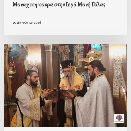
Μοναχική κουρά στην Ιερά Μονή Γόλας
10 Αυγούστου 2026
Ιερά
Παράκληση
στον
Ι.Ν.
Κοιμήσεως
της
Θεοτόκου
Μαγούλας