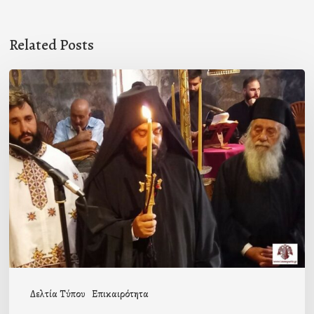
Related Posts
Μοναχική
κουρά
στην
Ιερά
Μονή
Γόλας
Δελτία Τύπου
Επικαιρότητα