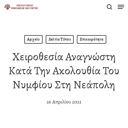
Men
Skip
search
to
Close
main
Menu
content
Αρχείο
Δελτία Τύπου
Επικαιρότητα
Χειροθεσία Αναγνώστη
Κατά Την Ακολουθία Του
Νυμφίου Στη Νεάπολη
26 Απριλίου 2021