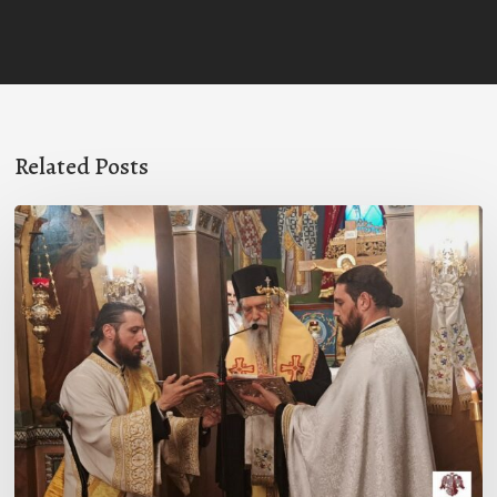
Related Posts
Ιερά
Παράκληση
στον
Ι.Ν.
Κοιμήσεως
της
Θεοτόκου
Μαγούλας