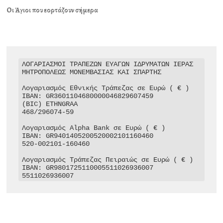
Οι Άγιοι που εορτάζουν σήμερα
ΛΟΓΑΡΙΑΣΜΟΙ ΤΡΑΠΕΖΩΝ ΕΥΑΓΩΝ ΙΔΡΥΜΑΤΩΝ ΙΕΡΑΣ 
ΜΗΤΡΟΠΟΛΕΩΣ ΜΟΝΕΜΒΑΣΙΑΣ ΚΑΙ ΣΠΑΡΤΗΣ

Λογαριασμός Εθνικής Τράπεζας σε Ευρώ ( € )

IBAN: GR3601104680000046829607459

(BIC) ETHNGRAA

468/296074-59

Λογαριασμός Alpha Bank σε Ευρώ ( € )

IBAN: GR9401405200520002101160460

520-002101-160460

Λογαριασμός Τράπεζας Πειραιώς σε Ευρώ ( € )

IBAN: GR9801725110005511026936007

5511026936007