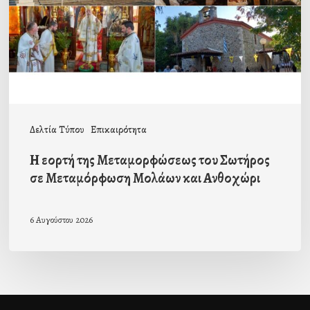
του
Σωτήρος
σε
Μεταμόρφωση
Μολάων
και
Δελτία Τύπου
Επικαιρότητα
Ανθοχώρι
Η εορτή της Μεταμορφώσεως του Σωτήρος
σε Μεταμόρφωση Μολάων και Ανθοχώρι
6 Αυγούστου 2026