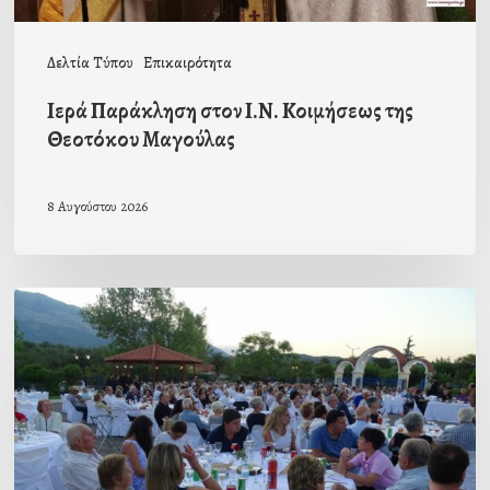
Δελτία Τύπου
Επικαιρότητα
Ιερά Παράκληση στον Ι.Ν. Κοιμήσεως της
Θεοτόκου Μαγούλας
8 Αυγούστου 2026
Πρόσκληση
προς
τους
Ομογενείς
μας