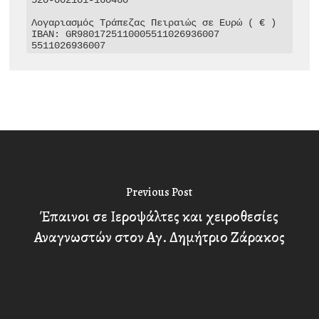
Λογαριασμός Τράπεζας Πειραιώς σε Ευρώ ( € )

IBAN: GR9801725110005511026936007

5511026936007
Previous Post
Έπαινοι σε Ιεροψάλτες και χειροθεσίες
Αναγνωστών στον Αγ. Δημήτριο Ζάρακος