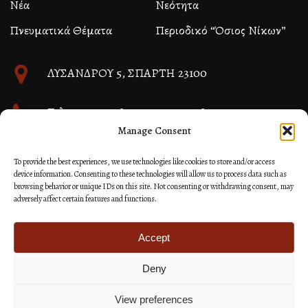
Νέα
Νεότητα
Πνευματικά Θέματα
Περιοδικό “Όσιος Νίκων”
ΛΥΣΑΝΔΡΟΥ 5, ΣΠΑΡΤΗ 23100
Τηλ. 27310 26580 και 27310 26581
Manage Consent
info@immspartis.gr
To provide the best experiences, we use technologies like cookies to store and/or access
device information. Consenting to these technologies will allow us to process data such as
browsing behavior or unique IDs on this site. Not consenting or withdrawing consent, may
adversely affect certain features and functions.
© 2024 ΙΕΡΑ ΜΗΤΡΟΠΟΛΙΣ ΜΟΝΕΜΒΑΣΙΑΣ ΚΑΙ
ΣΠΑΡΤΗΣ
Accept
Deny
Κατασκευή Ιστοσελίδων Site as you GO: Falcon από
Hellenic Technologies
View preferences