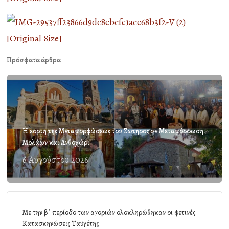
Πρόσφατα άρθρα
Η εορτή της Μεταμορφώσεως του Σωτήρος σε Μεταμόρφωση
Μολάων και Ανθοχώρι
6 Αυγούστου 2026
Με την β΄ περίοδο των αγοριών ολοκληρώθηκαν οι φετινές
Κατασκηνώσεις Ταϋγέτης