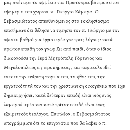
μας απένειμε το οφφίκιο του Πρωτοπρεσβύτερου στον
εφημέριο του χωριού, π. Γεώργιο Κάμπρα. Ο
Σεβασμιώτατος απευθυνόμενος στο εκκλησίασμα
επισήμανε ότι θέλησε να τιμήσει τον π. Γεώργιο με τον
ύψιστο βαθμό για έγγαμο ιερέα για τρεις λόγους: κατά
πρώτον επειδή τον γνωρίζει από παιδί, όταν ο ίδιος
διακονούσε την Ιερά Μητρόπολη Γόρτυνος και
Μεγαλοπόλεως ως ιεροκήρυκας, και παρακολουθεί
έκτοτε την ενάρετη πορεία του, το ήθος του, την
εργατικότητά του και την χριστιανική οικογένεια που έχει
δημιουργήσει, κατά δεύτερον επειδή είναι υιός ενός
λαμπρού ιερέα και κατά τρίτον επειδή είναι ένας
εξαιρετικός θεολόγος. Επιπλέον, ο Σεβασμιώτατος
υπογράμμισε ότι το επιγονάτιο που θα λάβει ο π.