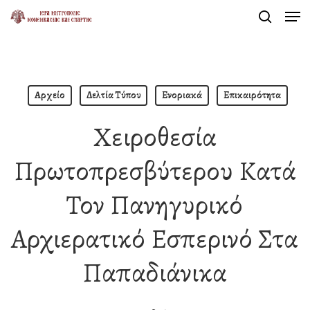
Men
Skip
search
to
Close
main
Menu
content
Αρχείο
Δελτία Τύπου
Ενοριακά
Επικαιρότητα
Χειροθεσία
Πρωτοπρεσβύτερου Κατά
Τον Πανηγυρικό
Αρχιερατικό Εσπερινό Στα
Παπαδιάνικα