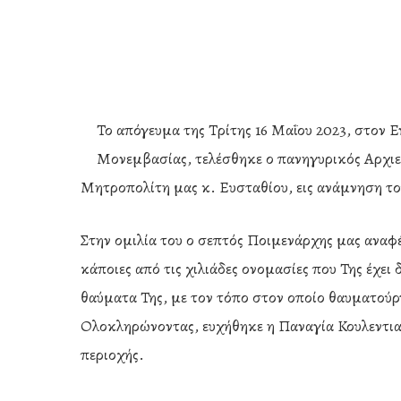
Το απόγευμα της Τρίτης 16 Μαΐου 2023, στον 
Μονεμβασίας, τελέσθηκε ο πανηγυρικός Αρχι
Μητροπολίτη μας κ. Ευσταθίου, εις ανάμνηση τ
Στην ομιλία του ο σεπτός Ποιμενάρχης μας αναφ
κάποιες από τις χιλιάδες ονομασίες που Της έχει 
θαύματα Της, με τον τόπο στον οποίο θαυματούργ
Ολοκληρώνοντας, ευχήθηκε η Παναγία Κουλεντιανή
περιοχής.
Hit enter to search or ESC to close