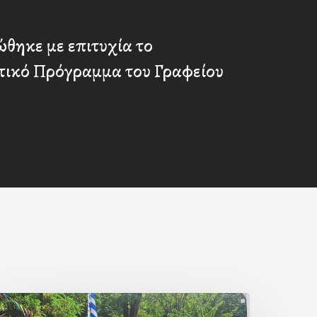
θηκε με επιτυχία το
τικό Πρόγραμμα του Γραφείου
Με