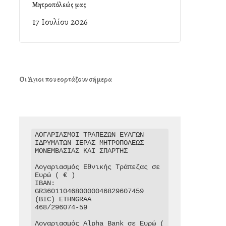
Μητροπόλεώς μας
17 Ιουλίου 2026
Οι Άγιοι που εορτάζουν σήμερα
ΛΟΓΑΡΙΑΣΜΟΙ ΤΡΑΠΕΖΩΝ ΕΥΑΓΩΝ 
ΙΔΡΥΜΑΤΩΝ ΙΕΡΑΣ ΜΗΤΡΟΠΟΛΕΩΣ 
ΜΟΝΕΜΒΑΣΙΑΣ ΚΑΙ ΣΠΑΡΤΗΣ

Λογαριασμός Εθνικής Τράπεζας σε 
Ευρώ ( € )

IBAN: 
GR3601104680000046829607459

(BIC) ETHNGRAA

468/296074-59

Λογαριασμός Alpha Bank σε Ευρώ ( 