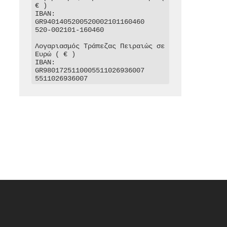
€ )

IBAN: 
GR9401405200520002101160460

520-002101-160460

Λογαριασμός Τράπεζας Πειραιώς σε 
Ευρώ ( € )

IBAN: 
GR9801725110005511026936007

5511026936007