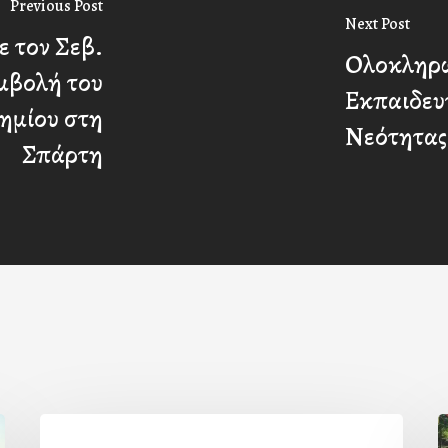
Previous Post
Next Post
ε τον Σεβ.
Ολοκληρώ
μβολή του
Εκπαιδευ
ημίου στη
Νεότητας
Σπάρτη
Η