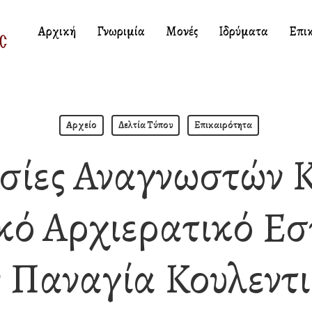
Αρχική
Γνωριμία
Μονές
Ιδρύματα
Επι
Αρχείο
Δελτία Τύπου
Επικαιρότητα
σίες Αναγνωστών 
ό Αρχιερατικό Εσ
 Παναγία Κουλεντ