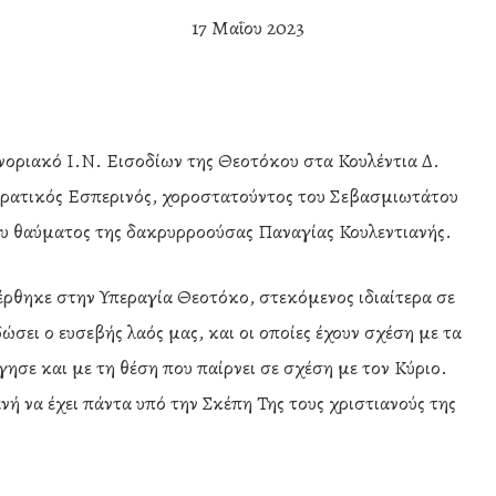
17 Μαΐου 2023
Ενοριακό Ι.Ν. Εισοδίων της Θεοτόκου στα Κουλέντια Δ.
ερατικός Εσπερινός, χοροστατούντος του Σεβασμιωτάτου
ου θαύματος της δακρυρροούσας Παναγίας Κουλεντιανής.
έρθηκε στην Υπεραγία Θεοτόκο, στεκόμενος ιδιαίτερα σε
δώσει ο ευσεβής λαός μας, και οι οποίες έχουν σχέση με τα
ησε και με τη θέση που παίρνει σε σχέση με τον Κύριο.
 να έχει πάντα υπό την Σκέπη Της τους χριστιανούς της