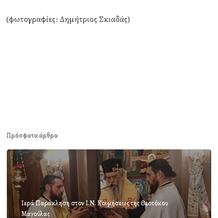
(φωτογραφίες: Δημήτριος Σκιαδάς)
Πρόσφατα άρθρα
Ιερά Παράκληση στον Ι.Ν. Κοιμήσεως της Θεοτόκου
Μαγούλας