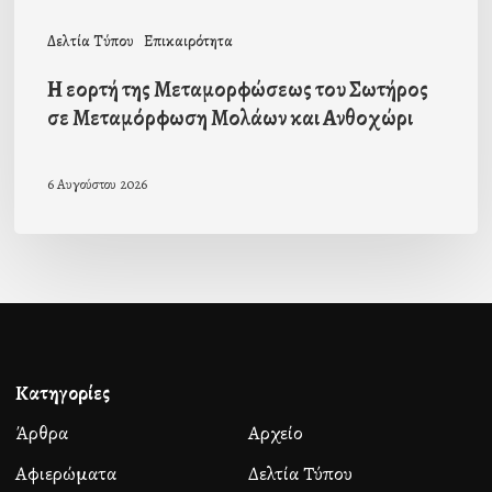
και
Δελτία Τύπου
Επικαιρότητα
Ανθοχώρι
Η εορτή της Μεταμορφώσεως του Σωτήρος
σε Μεταμόρφωση Μολάων και Ανθοχώρι
6 Αυγούστου 2026
Κατηγορίες
Άρθρα
Αρχείο
Αφιερώματα
Δελτία Τύπου