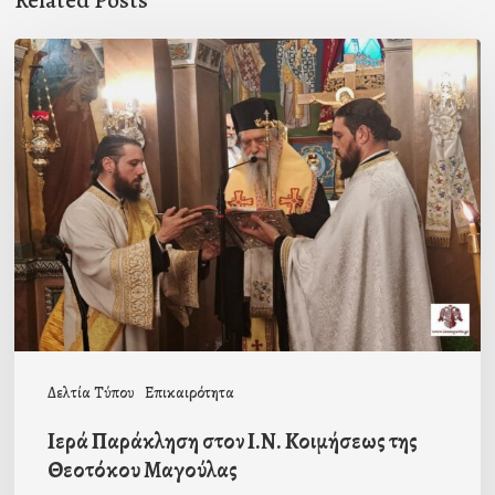
Related Posts
Ιερά
Παράκληση
στον
Ι.Ν.
Κοιμήσεως
της
Θεοτόκου
Μαγούλας
Δελτία Τύπου
Επικαιρότητα
Ιερά Παράκληση στον Ι.Ν. Κοιμήσεως της
Θεοτόκου Μαγούλας