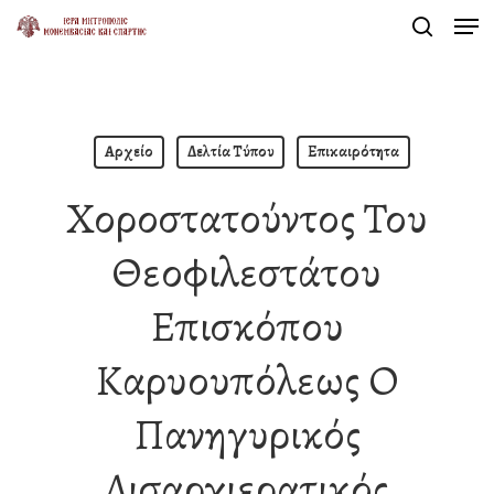
Men
Skip
search
to
Close
main
Menu
content
Αρχείο
Δελτία Τύπου
Επικαιρότητα
Χοροστατούντος Του
Θεοφιλεστάτου
Επισκόπου
Καρυουπόλεως Ο
Πανηγυρικός
Δισαρχιερατικός