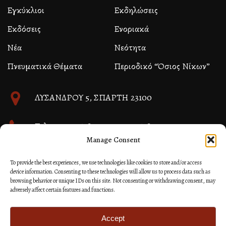
Εγκύκλιοι
Εκδηλώσεις
Εκδόσεις
Ενοριακά
Νέα
Νεότητα
Πνευματικά Θέματα
Περιοδικό “Όσιος Νίκων”
ΛΥΣΑΝΔΡΟΥ 5, ΣΠΑΡΤΗ 23100
Τηλ. 27310 26580 και 27310 26581
Manage Consent
info@immspartis.gr
To provide the best experiences, we use technologies like cookies to store and/or access
device information. Consenting to these technologies will allow us to process data such as
browsing behavior or unique IDs on this site. Not consenting or withdrawing consent, may
adversely affect certain features and functions.
© 2024 ΙΕΡΑ ΜΗΤΡΟΠΟΛΙΣ ΜΟΝΕΜΒΑΣΙΑΣ ΚΑΙ
ΣΠΑΡΤΗΣ
Accept