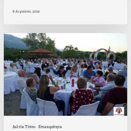
8 Αυγούστου 2026
Πρόσκληση
προς
τους
Ομογενείς
μας
Δελτία Τύπου
Επικαιρότητα