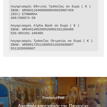
Λογαριασμός Εθνικής Τράπεζας σε Ευρώ ( € )

IBAN: GR3601104680000046829607459

(BIC) ETHNGRAA

468/296074-59

Λογαριασμός Alpha Bank σε Ευρώ ( € )

IBAN: GR9401405200520002101160460

520-002101-160460

Λογαριασμός Τράπεζας Πειραιώς σε Ευρώ ( € )

IBAN: GR9801725110005511026936007

5511026936007
Previous Post
Λαμπρός εορτασμός της Παναγίας