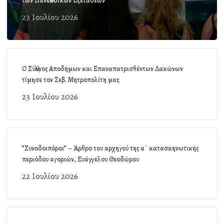
των Πανελλαδικών Εξετάσεων
23 Ιουλίου 2026
Ο Σύλλογος Αποδήμων και Επαναπατρισθέντων Λακώνων
τίμησε τον Σεβ. Μητροπολίτη μας
23 Ιουλίου 2026
”Συνοδοιπόροι” – Άρθρο του αρχηγού της α΄ κατασκηνωτικής
περιόδου αγοριών, Ευάγγελου Θεοδώρου
22 Ιουλίου 2026