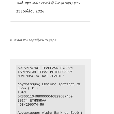
υπαξιωματικών στον Σεβ. Ποιμενάρχη μας
21 Ιουλίου 2026
Οι Άγιοι που εορτάζουν σήμερα
ΛΟΓΑΡΙΑΣΜΟΙ ΤΡΑΠΕΖΩΝ ΕΥΑΓΩΝ 
ΙΔΡΥΜΑΤΩΝ ΙΕΡΑΣ ΜΗΤΡΟΠΟΛΕΩΣ 
ΜΟΝΕΜΒΑΣΙΑΣ ΚΑΙ ΣΠΑΡΤΗΣ

Λογαριασμός Εθνικής Τράπεζας σε 
Ευρώ ( € )

IBAN: 
GR3601104680000046829607459

(BIC) ETHNGRAA

468/296074-59

Λογαριασμός Alpha Bank σε Ευρώ ( 