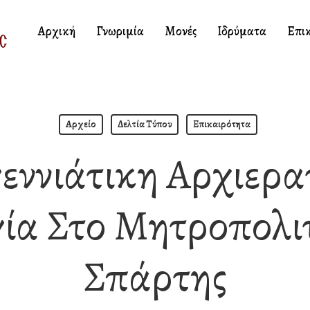
Αρχική
Γνωριμία
Μονές
Ιδρύματα
Επι
Αρχείο
Δελτία Τύπου
Επικαιρότητα
εννιάτικη Αρχιερα
γία Στο Μητροπολι
Σπάρτης