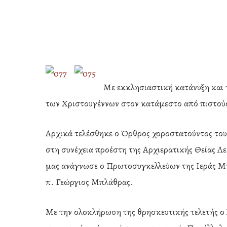
Με εκκλησιαστική κατάνυξη και
των Χριστουγέννων στον κατάμεστο από πιστούς
Αρχικά τελέσθηκε ο Όρθρος χοροστατούντος του
στη συνέχεια προέστη της Αρχιερατικής Θείας Λ
μας ανάγνωσε ο Πρωτοσυγκελλεύων της Ιεράς Μ
π. Γεώργιος Μπλάθρας.
Hit enter to search or ESC to close
Με την ολοκλήρωση της θρησκευτικής τελετής ο