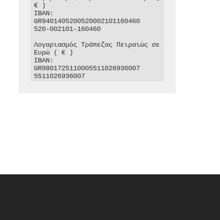
€ )

IBAN: 
GR9401405200520002101160460

520-002101-160460

Λογαριασμός Τράπεζας Πειραιώς σε 
Ευρώ ( € )

IBAN: 
GR9801725110005511026936007

5511026936007