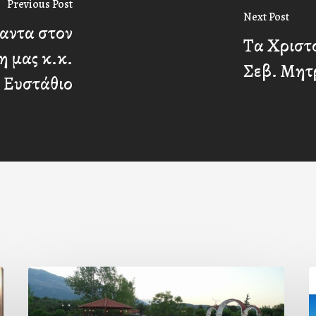
Previous Post
Next Post
αντα στον
Τα Χριστ
 μας κ.κ.
Σεβ. Μητ
Ευστάθιο
Πρόσκληση
προς
ε