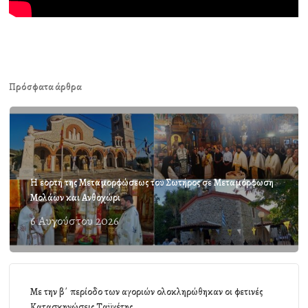
Πρόσφατα άρθρα
Η εορτή της Μεταμορφώσεως του Σωτήρος σε Μεταμόρφωση
Μολάων και Ανθοχώρι
6 Αυγούστου 2026
Με την β΄ περίοδο των αγοριών ολοκληρώθηκαν οι φετινές
Κατασκηνώσεις Ταϋγέτης