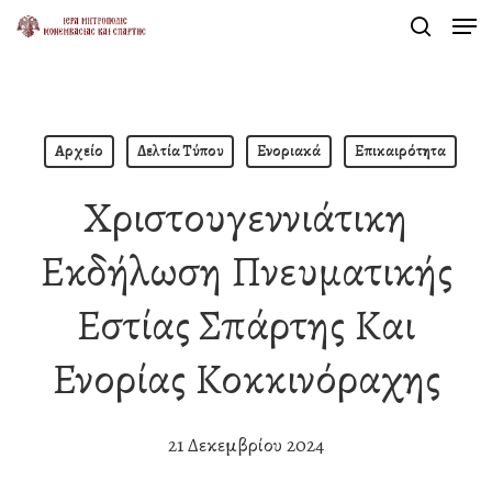
Men
Skip
search
to
Close
main
Menu
content
Αρχείο
Δελτία Τύπου
Ενοριακά
Επικαιρότητα
Χριστουγεννιάτικη
Εκδήλωση Πνευματικής
Εστίας Σπάρτης Και
Ενορίας Κοκκινόραχης
21 Δεκεμβρίου 2024