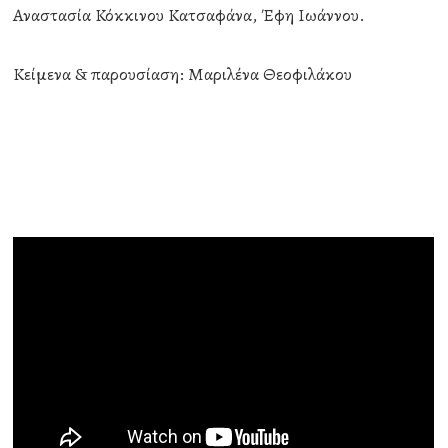
Αναστασία Κόκκινου Κατσαφάνα, Έφη Ιωάννου.
Κείμενα & παρουσίαση: Μαριλένα Θεοφιλάκου