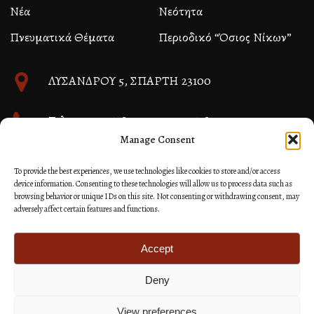
Νέα
Νεότητα
Πνευματικά Θέματα
Περιοδικό “Όσιος Νίκων”
ΛΥΣΑΝΔΡΟΥ 5, ΣΠΑΡΤΗ 23100
Τηλ. 27310 26580 και 27310 26581
Manage Consent
info@immspartis.gr
To provide the best experiences, we use technologies like cookies to store and/or access
device information. Consenting to these technologies will allow us to process data such as
browsing behavior or unique IDs on this site. Not consenting or withdrawing consent, may
adversely affect certain features and functions.
© 2024 ΙΕΡΑ ΜΗΤΡΟΠΟΛΙΣ ΜΟΝΕΜΒΑΣΙΑΣ ΚΑΙ
ΣΠΑΡΤΗΣ
Accept
Deny
Κατασκευή Ιστοσελίδων Site as you GO: Falcon από
Hellenic Technologies
View preferences