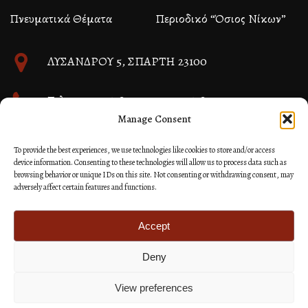
Πνευματικά Θέματα
Περιοδικό “Όσιος Νίκων”
ΛΥΣΑΝΔΡΟΥ 5, ΣΠΑΡΤΗ 23100
Τηλ. 27310 26580 και 27310 26581
Manage Consent
info@immspartis.gr
To provide the best experiences, we use technologies like cookies to store and/or access
device information. Consenting to these technologies will allow us to process data such as
browsing behavior or unique IDs on this site. Not consenting or withdrawing consent, may
adversely affect certain features and functions.
© 2024 ΙΕΡΑ ΜΗΤΡΟΠΟΛΙΣ ΜΟΝΕΜΒΑΣΙΑΣ ΚΑΙ
ΣΠΑΡΤΗΣ
Accept
Deny
Κατασκευή Ιστοσελίδων Site as you GO: Falcon από
Hellenic Technologies
View preferences