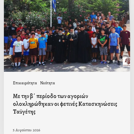
την
β΄
περίοδο
των
αγοριών
ολοκληρώθηκαν
οι
φετινές
Κατασκηνώσεις
Επικαιρότητα
Νεότητα
Ταϋγέτης
Με την β΄ περίοδο των αγοριών
ολοκληρώθηκαν οι φετινές Κατασκηνώσεις
Ταϋγέτης
5 Αυγούστου 2026