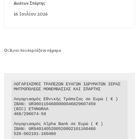
Ανιάτων Σπάρτης
16 Ιουλίου 2026
Οι Άγιοι που εορτάζουν σήμερα
ΛΟΓΑΡΙΑΣΜΟΙ ΤΡΑΠΕΖΩΝ ΕΥΑΓΩΝ ΙΔΡΥΜΑΤΩΝ ΙΕΡΑΣ 
ΜΗΤΡΟΠΟΛΕΩΣ ΜΟΝΕΜΒΑΣΙΑΣ ΚΑΙ ΣΠΑΡΤΗΣ

Λογαριασμός Εθνικής Τράπεζας σε Ευρώ ( € )

IBAN: GR3601104680000046829607459

(BIC) ETHNGRAA

468/296074-59

Λογαριασμός Alpha Bank σε Ευρώ ( € )

IBAN: GR9401405200520002101160460

520-002101-160460
