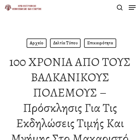
Men
Skip
search
to
Close
main
Menu
content
Αρχείο
Δελτία Τύπου
Επικαιρότητα
100 ΧΡΟΝΙΑ ΑΠΟ ΤΟΥΣ
ΒΑΛΚΑΝΙΚΟΥΣ
ΠΟΛΕΜΟΥΣ –
Πρόσκλησις Για Τις
Εκδηλώσεις Τιμής Και
Μνήμης Στο Μακαριστό