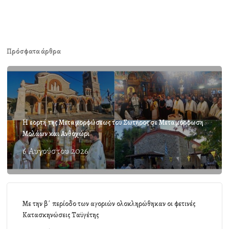
Πρόσφατα άρθρα
Η εορτή της Μεταμορφώσεως του Σωτήρος σε Μεταμόρφωση
Μολάων και Ανθοχώρι
6 Αυγούστου 2026
Με την β΄ περίοδο των αγοριών ολοκληρώθηκαν οι φετινές
Κατασκηνώσεις Ταϋγέτης