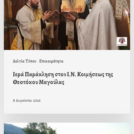
Κοιμήσεως
της
Θεοτόκου
Μαγούλας
Δελτία Τύπου
Επικαιρότητα
Ιερά Παράκληση στον Ι.Ν. Κοιμήσεως της
Θεοτόκου Μαγούλας
8 Αυγούστου 2026
Πρόσκληση