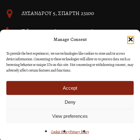
ΛΥΣΑΝΔΡΟΥ 5, ΣΠΑΡΤΗ 23100
Τηλ. 27310 26580 και 27310 26581
Manage Consent
info@immspartis.gr
To provide the best experiences, we use technologies like cookies to store and/or access
device information. Consenting to these technologies will allow us to process data such as
browsing behavior or unique IDs on this site. Not consenting or withdrawing consent, may
adversely affect certain features and functions.
© 2024 ΙΕΡΑ ΜΗΤΡΟΠΟΛΙΣ ΜΟΝΕΜΒΑΣΙΑΣ ΚΑΙ
ΣΠΑΡΤΗΣ
Accept
Deny
Κατασκευή Ιστοσελίδων Site as you GO: Falcon από
Hellenic Technologies
View preferences
Cookie Policy
Privacy Policy