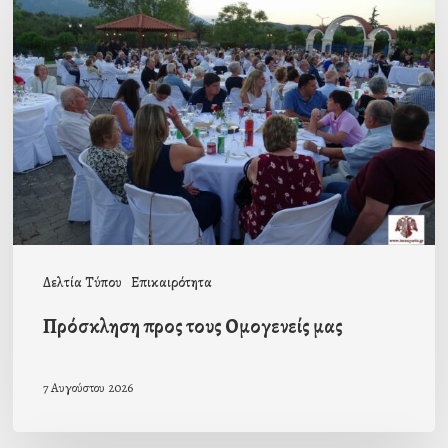
προς
τους
Ομογενείς
μας
Δελτία Τύπου
Επικαιρότητα
Πρόσκληση προς τους Ομογενείς μας
7 Αυγούστου 2026