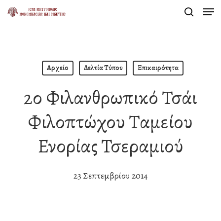
Men
Skip
search
to
Close
main
Menu
content
Αρχείο
Δελτία Τύπου
Επικαιρότητα
2ο Φιλανθρωπικό Τσάι
Φιλοπτώχου Ταμείου
Ενορίας Τσεραμιού
23 Σεπτεμβρίου 2014