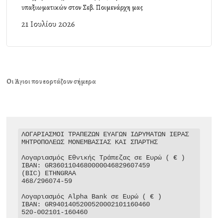
υπαξιωματικών στον Σεβ. Ποιμενάρχη μας
21 Ιουλίου 2026
Οι Άγιοι που εορτάζουν σήμερα
ΛΟΓΑΡΙΑΣΜΟΙ ΤΡΑΠΕΖΩΝ ΕΥΑΓΩΝ ΙΔΡΥΜΑΤΩΝ ΙΕΡΑΣ 
ΜΗΤΡΟΠΟΛΕΩΣ ΜΟΝΕΜΒΑΣΙΑΣ ΚΑΙ ΣΠΑΡΤΗΣ

Λογαριασμός Εθνικής Τράπεζας σε Ευρώ ( € )

IBAN: GR3601104680000046829607459

(BIC) ETHNGRAA

468/296074-59

Λογαριασμός Alpha Bank σε Ευρώ ( € )

IBAN: GR9401405200520002101160460

520-002101-160460
