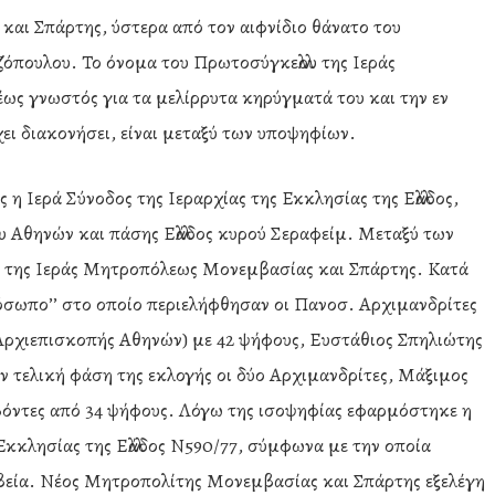
και Σπάρτης, ύστερα από τον αιφνίδιο θάνατο του
πουλου. Το όνομα του Πρωτοσύγκελλου της Ιεράς
έως γνωστός για τα μελίρρυτα κηρύγματά του και την εν
ει διακονήσει, είναι μεταξύ των υποψηφίων.
η Ιερά Σύνοδος της Ιεραρχίας της Εκκλησίας της Ελλάδος,
 Αθηνών και πάσης Ελλάδος κυρού Σεραφείμ. Μεταξύ των
υ της Ιεράς Μητροπόλεως Μονεμβασίας και Σπάρτης. Κατά
όσωπο’’ στο οποίο περιελήφθησαν οι Πανοσ. Αρχιμανδρίτες
Αρχιεπισκοπής Αθηνών) με 42 ψήφους, Ευστάθιος Σπηλιώτης
ν τελική φάση της εκλογής οι δύο Αρχιμανδρίτες, Μάξιμος
βόντες από 34 ψήφους. Λόγω της ισοψηφίας εφαρμόστηκε η
Εκκλησίας της Ελλάδος Ν590/77, σύμφωνα με την οποία
βεία. Νέος Μητροπολίτης Μονεμβασίας και Σπάρτης εξελέγη