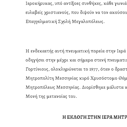
Ιεροκήρυκας, υπό αντίξοες συνθήκες, κάθε γωνι
ευλαβείς χριστιανούς, που διψούν να τον ακούσου
Επαγγελματική Σχολή Μεγαλοπόλεως.
Η ενδεκαετής αυτή πνευματική πορεία στην Ιερ
οδηγήσει στην μέχρι και σήμερα στενή πνευματ
Γορτύνιους, ολοκληρώνεται το 1977, όταν ο δρα
Μητροπολίτη Μεσσηνίας κυρό Χρυσόστομο Θέμε
Μητροπόλεως Μεσσηνίας. Διορίσθηκε μάλιστα κα
Μονή της μετανοίας του.
Η ΕΚΛΟΓΗ ΣΤΗΝ ΙΕΡΑ ΜΗΤ