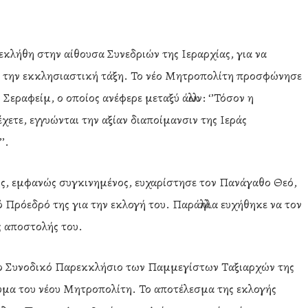
κλήθη στην αίθουσα Συνεδριών της Ιεραρχίας, για να
 την εκκλησιαστική τάξη. Το νέο Μητροπολίτη προσφώνησε
εραφείμ, ο οποίος ανέφερε μεταξύ άλλων: ‘’Τόσον η
χετε, εγγυώνται την αξίαν διαποίμανσιν της Ιεράς
’.
ς, εμφανώς συγκινημένος, ευχαρίστησε τον Πανάγαθο Θεό,
 Πρόεδρό της για την εκλογή του. Παράλληλα ευχήθηκε να τον
ς αποστολής του.
στο Συνοδικό Παρεκκλήσιο των Παμμεγίστων Ταξιαρχών της
μα του νέου Μητροπολίτη. Το αποτέλεσμα της εκλογής