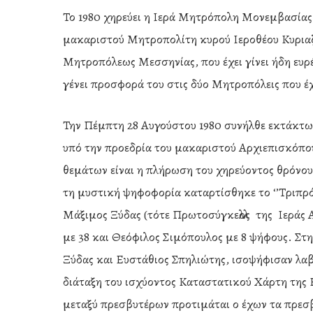
Το 1980 χηρεύει η Ιερά Μητρόπολη Μονεμβασίας 
μακαριστού Μητροπολίτη κυρού Ιεροθέου Κυριαζό
Μητροπόλεως Μεσσηνίας, που έχει γίνει ήδη ευρ
γένει προσφορά του στις δύο Μητροπόλεις που έχ
Την Πέμπτη 28 Αυγούστου 1980 συνήλθε εκτάκτως 
υπό την προεδρία του μακαριστού Αρχιεπισκόπου
θεμάτων είναι η πλήρωση του χηρεύοντος θρόνο
τη μυστική ψηφοφορία καταρτίσθηκε το ‘’Τριπρ
Μάξιμος Ξύδας (τότε Πρωτοσύγκελλος της Ιεράς 
με 38 και Θεόφιλος Σιμόπουλος με 8 ψήφους. Στη
Ξύδας και Ευστάθιος Σπηλιώτης, ισοψήφισαν λα
διάταξη του ισχύοντος Καταστατικού Χάρτη της 
μεταξύ πρεσβυτέρων προτιμάται ο έχων τα πρεσ