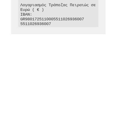
Λογαριασμός Τράπεζας Πειραιώς σε 
Ευρώ ( € )

IBAN: 
GR9801725110005511026936007

5511026936007