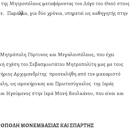
ά της Μητροπόλεως μεταφέροντας τον Λόγο του Θεού στους
ν. Παράλληλα, για δύο χρόνια, υπηρετεί ως καθηγητής στην
ά Μητρόπολη Γόρτυνος και Μεγαλουπόλεως, που έχει
ική σχέση του Σεβασμιωτάτου Μητροπολίτη μας με τους
στήριος Αρχιμανδρίτης προσεκλήθη από τον μακαριστό
λη, ως ιεροκήρυκας και Πρωτοσύγκελος της Ιεράς
ι Ηγούμενος στην Ιερά Μονή Βουλκάνου, που είναι και
ΡΟΠΟΛΗ ΜΟΝΕΜΒΑΣΙΑΣ ΚΑΙ ΣΠΑΡΤΗΣ