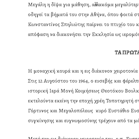
Μεγάλη η δίψα για μάθηση, αλλά ακόμα μεγαλύτερ
οδηγεί τα βήματά του στην Αθήνα, όπου φοιτά σ
Κωνσταντίνος Σπηλιώτης παίρνει το πτυχίο του κ
απόφαση να διακονήσει την Εκκλησία ως ιερομό
ΤΑ ΠΡΩΤ
Η μοναχική κουρά και η εις διάκονον χειροτονία
Στις 12 Αυγούστου του 1964, ο ευσεβής και φέρελ
ιστορική Ιερά Μονή Κοιμήσεως Θεοτόκου Βουλκά
εκτελούντα εκείνη την εποχή χρέη Τοποτηρητή
Γόρτυνος και Μεγαλοπόλεως κυρό Ευστάθιο Ευστ
συγκίνησης και ευγνωμοσύνης τρέχουν από τα μά
Μετά την εις διάκονον χειροτονία του, ο π. Ευσ