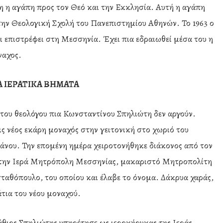
η η αγάπη προς τον Θεό και την Εκκλησία. Αυτή η αγάπη
την Θεολογική Σχολή του Πανεπιστημίου Αθηνών. Το 1963 ο
ι επιστρέφει στη Μεσσηνία. Έχει πια εδραιωθεί μέσα του η
ναχος.
Α ΙΕΡΑΤΙΚΑ ΒΗΜΑΤΑ
 του θεολόγου πια Κωνσταντίνου Σπηλιώτη δεν αργούν.
πις νέος εκάρη μοναχός στην γειτονική στο χωριό του
νου. Την επομένη ημέρα χειροτονήθηκε διάκονος από τον
 στην Ιερά Μητρόπολη Μεσσηνίας, μακαριστό Μητροπολίτη
αθόπουλο, του οποίου και έλαβε το όνομα. Δάκρυα χαράς,
τια του νέου μοναχού.
τάθιος Σπηλιώτης υπηρέτησε ως ιεροκήρυκας της Ιεράς