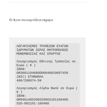
Οι Άγιοι που εορτάζουν σήμερα
ΛΟΓΑΡΙΑΣΜΟΙ ΤΡΑΠΕΖΩΝ ΕΥΑΓΩΝ 
ΙΔΡΥΜΑΤΩΝ ΙΕΡΑΣ ΜΗΤΡΟΠΟΛΕΩΣ 
ΜΟΝΕΜΒΑΣΙΑΣ ΚΑΙ ΣΠΑΡΤΗΣ

Λογαριασμός Εθνικής Τράπεζας σε 
Ευρώ ( € )

IBAN: 
GR3601104680000046829607459

(BIC) ETHNGRAA

468/296074-59

Λογαριασμός Alpha Bank σε Ευρώ ( 
€ )

IBAN: 
GR9401405200520002101160460

520-002101-160460
