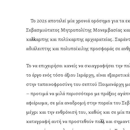
Το 2025 αποτελεί μία χρονιά ορόσημο για τα 
Σεβασμιώτατος Μητροπολίτης Μονεμβασίας και 
καλλίκαρπης και πολύκαρπης αρχιερατείας. Σαρά
αδιάλειπτης και πολυποίκιλης προσφοράς σε ανθ
Το να επιχειρήσει κανείς να σκιαγραφήσει την 
το έργο ενός τόσο άξιου Ιεράρχη, είναι εξαιρετι
στην ταπεινοφροσύνη του σεπτού Ποιμενάρχη μας,
– προτιμά να μιλά περισσότερο με πράξεις αγάπη
αφιέρωμα, σε μία αναδρομή στην πορεία του Σε
μέχρι και την ενθρόνισή του, καθώς και σε μία π
Hit enter to search or ESC to close
καταγραφή αυτή να προστεθούν πολλές και σημαντ