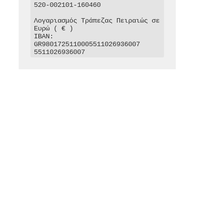
520-002101-160460

Λογαριασμός Τράπεζας Πειραιώς σε 
Ευρώ ( € )

IBAN: 
GR9801725110005511026936007

5511026936007