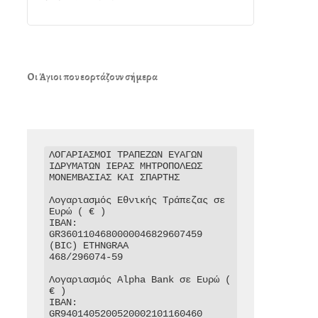
Οι Άγιοι που εορτάζουν σήμερα
ΛΟΓΑΡΙΑΣΜΟΙ ΤΡΑΠΕΖΩΝ ΕΥΑΓΩΝ 
ΙΔΡΥΜΑΤΩΝ ΙΕΡΑΣ ΜΗΤΡΟΠΟΛΕΩΣ 
ΜΟΝΕΜΒΑΣΙΑΣ ΚΑΙ ΣΠΑΡΤΗΣ

Λογαριασμός Εθνικής Τράπεζας σε 
Ευρώ ( € )

IBAN: 
GR3601104680000046829607459

(BIC) ETHNGRAA

468/296074-59

Λογαριασμός Alpha Bank σε Ευρώ ( 
€ )

IBAN: 
GR9401405200520002101160460
