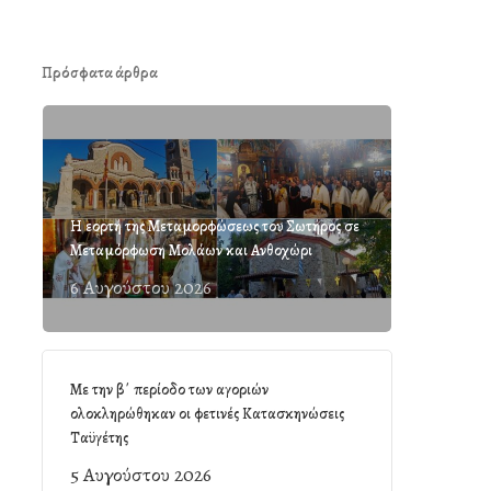
Πρόσφατα άρθρα
Η εορτή της Μεταμορφώσεως του Σωτήρος σε
Μεταμόρφωση Μολάων και Ανθοχώρι
6 Αυγούστου 2026
Με την β΄ περίοδο των αγοριών
ολοκληρώθηκαν οι φετινές Κατασκηνώσεις
Ταϋγέτης
5 Αυγούστου 2026