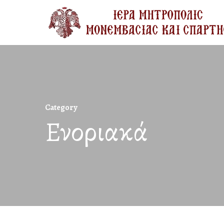
Skip
to
main
content
Category
Ενοριακά