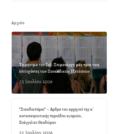
Αρχείο
Το μήνυμα του Σεβ. Ποιμενάρχη μας προς τους
επιτυχόντες των Πανελλαδικών Εξετάσεων
23 Ιουλίου 2026
”Συνοδοιπόροι” – Άρθρο του αρχηγού της α΄
κατασκηνωτικής περιόδου αγοριών,
Ευάγγελου Θεοδώρου
22 Ιουλίου 2026