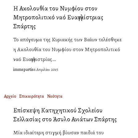
Ακολουθία
Η Ακολουθία του Νυμφίου στον
του
Μητροπολιτικό ναό Ευαγγελίστριας
Νυμφίου
Σπάρτης
στον
Το απόγευμα της Κυριακής των Βαΐων τελέσθηκε
Μητροπολιτικό
η Ακολουθία του Νυμφίου στον Μητροπολιτικό
ναό
ναό Ευαγγελιστρίας…
Ευαγγελίστριας
immspartis
6 Απριλίου 2015
Σπάρτης
Επίσκεψη
Αρχείο
Επικαιρότητα
Νεότητα
Κατηχητικού
Επίσκεψη Κατηχητικού Σχολείου
Σχολείου
Σελλασίας στο Άσυλο Ανιάτων Σπάρτης
Σελλασίας
Μία ιδιαίτερη στιγμή βίωσαν παιδιά του
στο