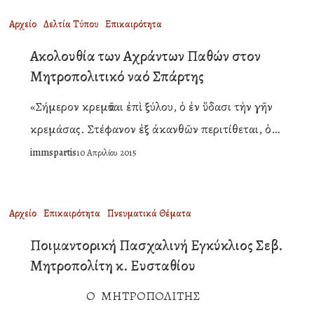
Νίκωνος
Ακολουθία
Αρχείο
Δελτία Τύπου
Επικαιρότητα
Σπάρτης
των
Ακολουθία των Αχράντων Παθών στον
Αχράντων
Μητροπολιτικό ναό Σπάρτης
Παθών
«Σήμερον κρεμᾶται ἐπὶ ξύλου, ὁ ἐν ὕδασι τὴν γῆν
στον
κρεμάσας. Στέφανον ἐξ ἀκανθῶν περιτίθεται, ὁ…
Μητροπολιτικό
immspartis
10 Απριλίου 2015
ναό
Σπάρτης
Ποιμαντορική
Αρχείο
Επικαιρότητα
Πνευματικά Θέματα
Πασχαλινή
Ποιμαντορική Πασχαλινή Εγκύκλιος Σεβ.
Εγκύκλιος
Μητροπολίτη κ. Ευσταθίου
Σεβ.
Ο ΜΗΤΡΟΠΟΛΙΤΗΣ
Μητροπολίτη