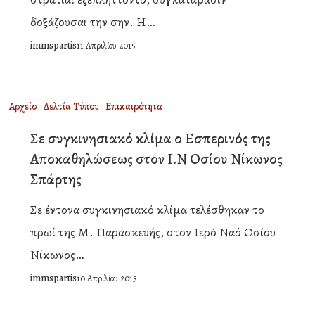
Σπάρτη
δοξάζουσαι την σην. Η…
immspartis
11 Απριλίου 2015
Σε
Αρχείο
Δελτία Τύπου
Επικαιρότητα
συγκινησιακό
Σε συγκινησιακό κλίμα ο Εσπερινός της
κλίμα
Αποκαθηλώσεως στον Ι.Ν Οσίου Νίκωνος
ο
Σπάρτης
Εσπερινός
Σε έντονα συγκινησιακό κλίμα τελέσθηκαν το
της
πρωί της Μ. Παρασκευής, στον Ιερό Ναό Οσίου
Αποκαθηλώσεως
Νίκωνος…
στον
immspartis
10 Απριλίου 2015
Ι.Ν
Οσίου