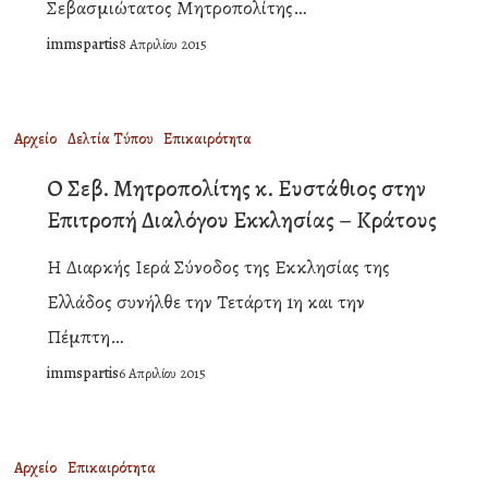
Σεβασμιώτατος Μητροπολίτης…
‘’ΣΤΑΛΑΓΜΑΤΙΕΣ
Ι.Ν
ΑΠΟ
immspartis
8 Απριλίου 2015
Αγίου
ΤΟ
Βασιλείου
ΘΕΙΟ
Σπάρτης
Ο
Αρχείο
Δελτία Τύπου
Επικαιρότητα
ΔΡΑΜΑ’’
Σεβ.
Ο Σεβ. Μητροπολίτης κ. Ευστάθιος στην
Μητροπολίτης
Επιτροπή Διαλόγου Εκκλησίας – Κράτους
κ.
Η Διαρκής Ιερά Σύνοδος της Εκκλησίας της
Ευστάθιος
Ελλάδος συνήλθε την Τετάρτη 1η και την
στην
Πέμπτη…
Επιτροπή
immspartis
6 Απριλίου 2015
Διαλόγου
Εκκλησίας
–
Η
Αρχείο
Επικαιρότητα
Κράτους