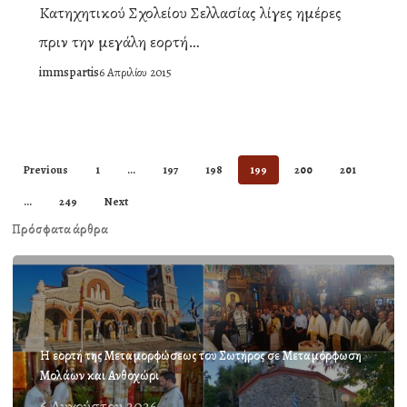
Κατηχητικού Σχολείου Σελλασίας λίγες ημέρες
Άσυλο
πριν την μεγάλη εορτή…
Ανιάτων
immspartis
6 Απριλίου 2015
Σπάρτης
Previous
1
…
197
198
199
200
201
…
249
Next
Πρόσφατα άρθρα
Η εορτή της Μεταμορφώσεως του Σωτήρος σε Μεταμόρφωση
Μολάων και Ανθοχώρι
6 Αυγούστου 2026