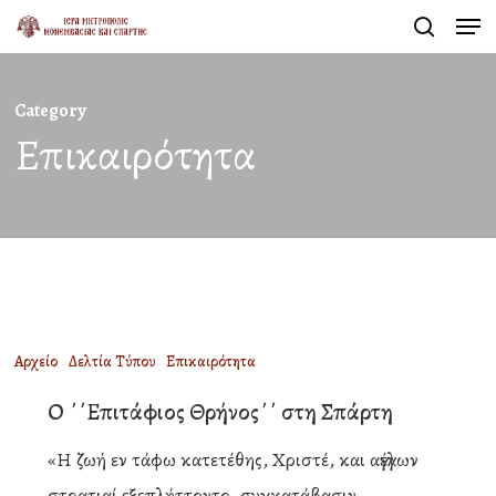
Men
Skip
search
to
Close
main
Menu
Category
content
Επικαιρότητα
Ο
Αρχείο
Δελτία Τύπου
Επικαιρότητα
΄΄Επιτάφιος
Ο ΄΄Επιτάφιος Θρήνος΄΄ στη Σπάρτη
Θρήνος΄΄
«Η ζωή εν τάφω κατετέθης, Χριστέ, και αγγέλων
στη
στρατιαί εξεπλήττοντο, συγκατάβασιν