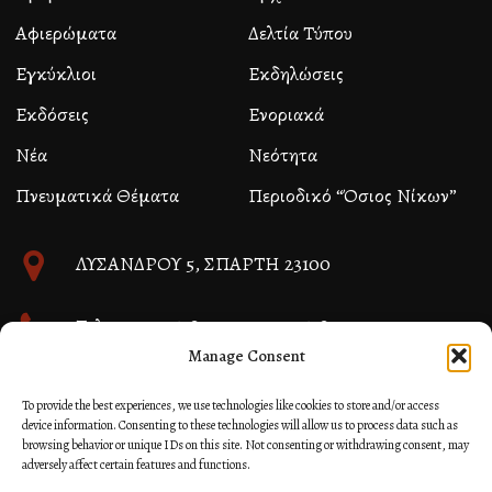
Αφιερώματα
Δελτία Τύπου
Εγκύκλιοι
Εκδηλώσεις
Εκδόσεις
Ενοριακά
Νέα
Νεότητα
Πνευματικά Θέματα
Περιοδικό “Όσιος Νίκων”
ΛΥΣΑΝΔΡΟΥ 5, ΣΠΑΡΤΗ 23100
Τηλ. 27310 26580 και 27310 26581
Manage Consent
info@immspartis.gr
To provide the best experiences, we use technologies like cookies to store and/or access
device information. Consenting to these technologies will allow us to process data such as
browsing behavior or unique IDs on this site. Not consenting or withdrawing consent, may
adversely affect certain features and functions.
© 2024 ΙΕΡΑ ΜΗΤΡΟΠΟΛΙΣ ΜΟΝΕΜΒΑΣΙΑΣ ΚΑΙ