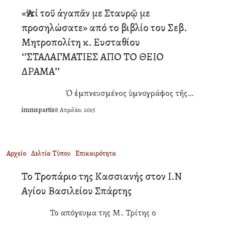
τοῦ
«Ἀντί τοῦ ἀγαπᾶν με Σταυρῷ με
ἀγαπᾶν
προσηλώσατε» από το βιβλίο του Σεβ.
με
Μητροπολίτη κ. Ευσταθίου
Σταυρῷ
‘’ΣΤΑΛΑΓΜΑΤΙΕΣ ΑΠΟ ΤΟ ΘΕΙΟ
με
ΔΡΑΜΑ’’
προσηλώσατε»
Ὁ ἐμπνευσμένος ὑμνογράφος τῆς…
από
immspartis
8 Απριλίου 2015
το
βιβλίο
του
Το
Αρχείο
Δελτία Τύπου
Επικαιρότητα
Σεβ.
Τροπάριο
Το Τροπάριο της Κασσιανής στον Ι.Ν
Μητροπολίτη
της
Αγίου Βασιλείου Σπάρτης
κ.
Κασσιανής
Το απόγευμα της Μ. Τρίτης ο
Ευσταθίου
στον