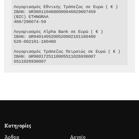
Λογαριασμός Εθνικής Τράπεζας σε Ευρώ ( € )

IBAN: GR3601104680000046829607459

(BIC) ETHNGRAA

468/296074-59

Λογαριασμός Alpha Bank σε Ευρώ ( € )

IBAN: GR9401405200520002101160460

520-002101-160460

Λογαριασμός Τράπεζας Πειραιώς σε Ευρώ ( € )

IBAN: GR9801725110005511026936007

5511026936007
Κατηγορίες
Άρθρα
Αρχείο