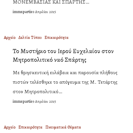
ΜΟΝΕΜΒΑΣΙΑΣ ΚΑΙ ΣΠΑΡΤΗΣ…
κ.
immspartis
9 Απριλίου 2015
Ευσταθίου
Το
Αρχείο
Δελτία Τύπου
Επικαιρότητα
Μυστήριο
Το Μυστήριο του Ιερού Ευχελαίου στον
του
Μητροπολιτικό ναό Σπάρτης
Ιερού
Με θρησκευτική ευλάβεια και παρουσία πλήθους
Ευχελαίου
πιστών τελέσθηκε το απόγευμα της Μ. Τετάρτης
στον
στον Μητροπολιτικό…
Μητροπολιτικό
immspartis
9 Απριλίου 2015
ναό
Σπάρτης
«Ἀντί
Αρχείο
Επικαιρότητα
Πνευματικά Θέματα