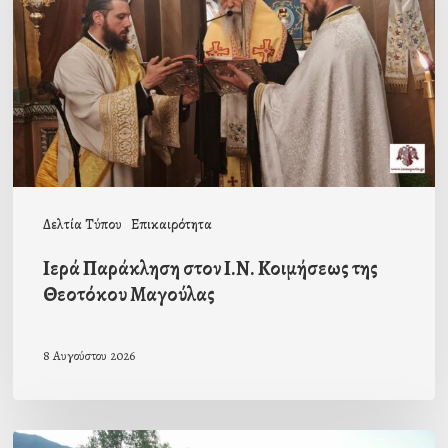
Ι.Ν.
Κοιμήσεως
της
Θεοτόκου
Μαγούλας
Δελτία Τύπου
Επικαιρότητα
Ιερά Παράκληση στον Ι.Ν. Κοιμήσεως της
Θεοτόκου Μαγούλας
8 Αυγούστου 2026
Πρόσκληση