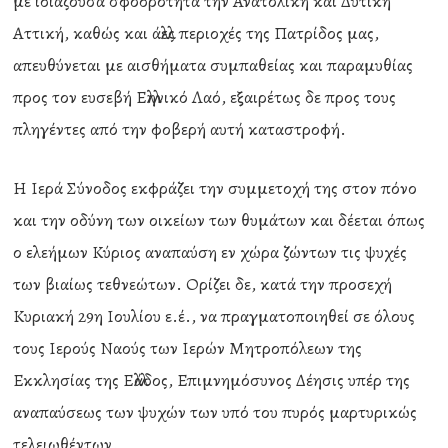
με ιδιάζουσα σφοδρότητα την Ανατολική και Δυτική
Αττική, καθώς και άλλες περιοχές της Πατρίδος μας,
απευθύνεται με αισθήματα συμπαθείας και παραμυθίας
προς τον ευσεβή Ελληνικό Λαό, εξαιρέτως δε προς τους
πληγέντες από την φοβερή αυτή καταστροφή.
Η Ιερά Σύνοδος εκφράζει την συμμετοχή της στον πόνο
και την οδύνη των οικείων των θυμάτων και δέεται όπως
ο ελεήμων Κύριος αναπαύση εν χώρα ζώντων τις ψυχές
των βιαίως τεθνεώτων. Ορίζει δε, κατά την προσεχή
Κυριακή 29η Ιουλίου ε.έ., να πραγματοποιηθεί σε όλους
τους Ιερούς Ναούς των Ιερών Μητροπόλεων της
Εκκλησίας της Ελλάδος, Επιμνημόσυνος Δέησις υπέρ της
αναπαύσεως των ψυχών των υπό του πυρός μαρτυρικώς
τελειωθέντων.