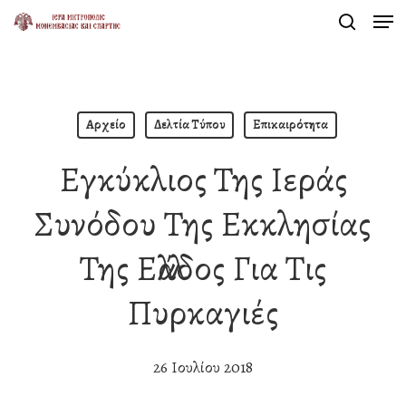
Men
Skip
search
to
Close
main
Menu
content
Αρχείο
Δελτία Τύπου
Επικαιρότητα
Εγκύκλιος Της Ιεράς
Συνόδου Της Εκκλησίας
Της Ελλάδος Για Τις
Πυρκαγιές
26 Ιουλίου 2018