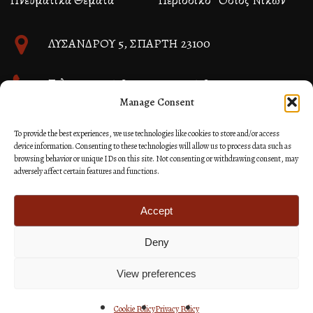
Πνευματικά Θέματα
Περιοδικό “Όσιος Νίκων”
ΛΥΣΑΝΔΡΟΥ 5, ΣΠΑΡΤΗ 23100
Τηλ. 27310 26580 και 27310 26581
Manage Consent
info@immspartis.gr
To provide the best experiences, we use technologies like cookies to store and/or access
device information. Consenting to these technologies will allow us to process data such as
browsing behavior or unique IDs on this site. Not consenting or withdrawing consent, may
adversely affect certain features and functions.
© 2024 ΙΕΡΑ ΜΗΤΡΟΠΟΛΙΣ ΜΟΝΕΜΒΑΣΙΑΣ ΚΑΙ
ΣΠΑΡΤΗΣ
Accept
Deny
Κατασκευή Ιστοσελίδων Site as you GO: Falcon από
Hellenic Technologies
View preferences
Cookie Policy
Privacy Policy