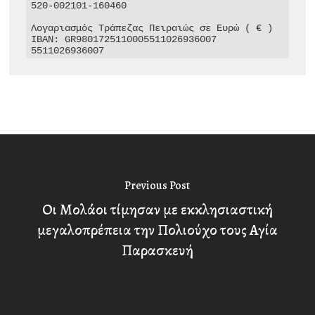
520-002101-160460

Λογαριασμός Τράπεζας Πειραιώς σε Ευρώ ( € )

IBAN: GR9801725110005511026936007

5511026936007
Previous Post
Οι Μολάοι τίμησαν με εκκλησιαστική
μεγαλοπρέπεια την Πολιούχο τους Αγία
Παρασκευή