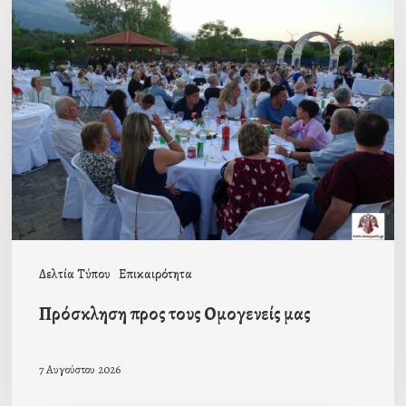
προς
τους
Ομογενείς
μας
Δελτία Τύπου
Επικαιρότητα
Πρόσκληση προς τους Ομογενείς μας
7 Αυγούστου 2026