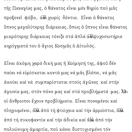
τῆς Παναγίας μας, ὁ θάνατος εἶναι μέν θηρίο πού μᾶς
προξενεῖ φόβο, ἀλλά χωρίς δόντια. Εἶναι ὁ θάνατος
ὕπνος μεγαλύτερης διάρκειας, ὅπως ὁ ὕπνος εἶναι θάνατος
μικρότερης διάρκειας τόνιζε στά ἁπλά ἀλλά ψυχοσωτήρια
κηρύγματά του ὁ ἅγιος Κοσμᾶς ὁ Αἰτωλός.
Εἶναι ἀκόμη χαρά δική μας ἡ Κοίμησή της, ἀφοῦ δέν
παύει νά εὑρίσκεται κοντά μας νά μᾶς βλέπει, νά μᾶς
ἀκούει καί νά συμπαρίσταται στούς ἀγῶνες καί στήν
ἀγωνία μας, στόν πόνο μας καί στά προβλήματά μας. Ὅλοι
οἱ ἄνθρωποι ἔχουν προβλήματα. Εἶναι πονεμένοι καί
πληγωμένοι, ἄλλοι ἀπό τή φτώχεια καί τήν ἀρρώστια, ἄλλοι
ἀπό τή συκοφαντία καί τήν ἀδικία καί ἄλλοι ἀπό τήν
πολυώνυμη ἁμαρτία, πού κάνει δυστυχισμένο τόν