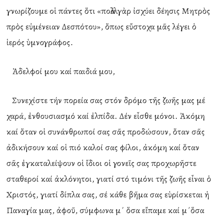
γνωρίζουμε οἱ πάντες ὅτι «πολλὰ γὰρ ἰσχύει δέησις Μητρὸς
πρὸς εὐμένειαν Δεσπότου», ὅπως εὔστοχα μᾶς λέγει ὁ
ἱερός ὑμνογράφος.
Ἀδελφοί μου καί παιδιά μου,
Συνεχίστε τήν πορεία σας στόν δρόμο τῆς ζωῆς μας μέ
χαρά, ἐνθουσιασμό καί ἐλπίδα. Δέν εἶσθε μόνοι. Ἀκόμη
καί ὅταν οἱ συνάνθρωποί σας σᾶς προδώσουν, ὅταν σᾶς
ἀδικήσουν καί οἱ πιό καλοί σας φίλοι, ἀκόμη καί ὅταν
σᾶς ἐγκαταλείψουν οἱ ἴδιοι οἱ γονεῖς σας προχωρῆστε
σταθεροί καί ἀκλόνητοι, γιατί στό τιμόνι τῆς ζωῆς εἶναι ὁ
Χριστός, γιατί δίπλα σας, σέ κάθε βῆμα σας εὑρίσκεται ἡ
Παναγία μας, ἀφοῦ, σύμφωνα μ΄ ὅσα εἴπαμε καί μ΄ὅσα