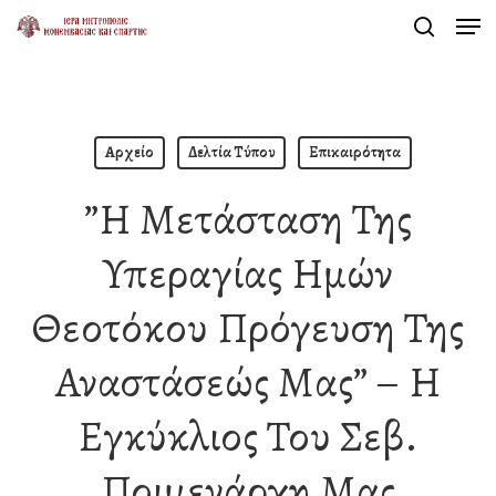
Men
Skip
search
to
Close
main
Menu
content
Αρχείο
Δελτία Τύπου
Επικαιρότητα
”Η Μετάσταση Της
Υπεραγίας Ημών
Θεοτόκου Πρόγευση Της
Αναστάσεώς Μας” – Η
Εγκύκλιος Του Σεβ.
Ποιμενάρχη Μας