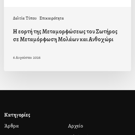
Μολάων
και
Δελτία Τύπου
Επικαιρότητα
Ανθοχώρι
Η εορτή της Μεταμορφώσεως του Σωτήρος
σε Μεταμόρφωση Μολάων και Ανθοχώρι
6 Αυγούστου 2026
Κατηγορίες
Άρθρα
Αρχείο