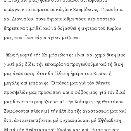
ὁ Ἐνώχ ἀνηρπάγησαν στόν οὐρανό, ὅτι ἄφθαρτα
ὑπάρχουν τά σώματα τῶν ἁγίων Σπυρίδωνος, Γερασίμου
καί Διονυσίου, συνειδητοποιοῦμε πόσο περισσότερο
ἔπρεπε νά τιμηθεῖ καί νά δοξασθεῖ ἡ μητέρα τοῦ Κυρίου
μας, πού εἶναι «ἁγία ἁγίων μείζων».
Ὅμως ἡ ἑορτή τῆς Κοιμήσεώς της εἶναι καί χαρά δική μας,
γιατί μᾶς δίδει τήν εὐκαιρία νά προγευθοῦμε καί τή δική
μας ἀνάσταση, ὅταν θά ἔλθει ἡ ἡμέρα τοῦ Κυρίου ἡ
μεγάλη καί ἐπιφανής. Ὁ πόνος μας γιά τόν θάνατο
προσφιλῶν μας προσώπων καί ὁ φόβος μας γιά τόν δικό
μας θάνατο περιορίζονται μέ τήν Κοίμηση τῆς Θεοτόκου.
Ζυμώνονται πλέον μέ τήν ἐλπίδα τῆς ἀναστάσεώς μας καί
ἔτσι ἀντιμετωπίζονται μέ ψυχραιμία καί μέ ἄλλη διάθεση.
Μετά τήν Ἀνάσταση τοῦ Κυρίου μας καί τή μετάσταση