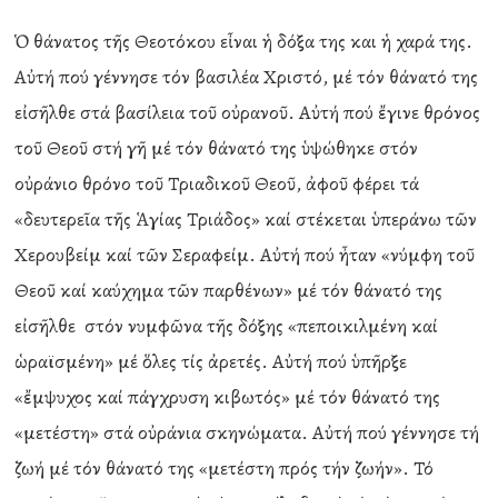
Ὁ θάνατος τῆς Θεοτόκου εἶναι ἡ δόξα της και ἡ χαρά της.
Αὐτή πού γέννησε τόν βασιλέα Χριστό, μέ τόν θάνατό της
εἰσῆλθε στά βασίλεια τοῦ οὐρανοῦ. Αὐτή πού ἔγινε θρόνος
τοῦ Θεοῦ στή γῆ μέ τόν θάνατό της ὑψώθηκε στόν
οὐράνιο θρόνο τοῦ Τριαδικοῦ Θεοῦ, ἀφοῦ φέρει τά
«δευτερεῖα τῆς Ἁγίας Τριάδος» καί στέκεται ὑπεράνω τῶν
Χερουβείμ καί τῶν Σεραφείμ. Αὐτή πού ἦταν «νύμφη τοῦ
Θεοῦ καί καύχημα τῶν παρθένων» μέ τόν θάνατό της
εἰσῆλθε στόν νυμφῶνα τῆς δόξης «πεποικιλμένη καί
ὡραϊσμένη» μέ ὅλες τίς ἀρετές. Αὐτή πού ὑπῆρξε
«ἔμψυχος καί πάγχρυση κιβωτός» μέ τόν θάνατό της
«μετέστη» στά οὐράνια σκηνώματα. Αὐτή πού γέννησε τή
ζωή μέ τόν θάνατό της «μετέστη πρός τήν ζωήν». Τό