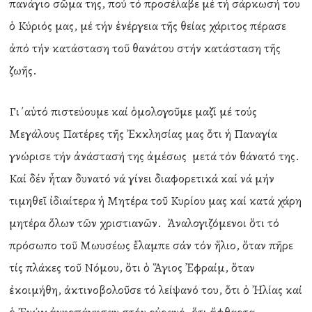
πανάγιο σῶμα της, πού τό προσέλαβε μέ τή σάρκωσή του
ὁ Κύριός μας, μέ τήν ἐνέργεια τῆς θείας χάριτος πέρασε
ἀπό τήν κατάσταση τοῦ θανάτου στήν κατάσταση τῆς
ζωῆς.
Γι΄αὐτό πιστεύουμε καί ὁμολογοῦμε μαζί μέ τούς
Μεγάλους Πατέρες τῆς Ἐκκλησίας μας ὅτι ἡ Παναγία
γνώρισε τήν ἀνάστασή της ἀμέσως μετά τόν θάνατό της.
Καί δέν ἦταν δυνατό νά γίνει διαφορετικά καί νά μήν
τιμηθεῖ ἰδιαίτερα ἡ Μητέρα τοῦ Κυρίου μας καί κατά χάρη
μητέρα ὅλων τῶν χριστιανῶν. Ἀναλογιζόμενοι ὅτι τό
πρόσωπο τοῦ Μωυσέως ἔλαμπε σάν τόν ἥλιο, ὅταν πῆρε
τίς πλάκες τοῦ Νόμου, ὅτι ὁ Ἅγιος Ἐφραίμ, ὅταν
ἐκοιμήθη, ἀκτινοβολοῦσε τό λείψανό του, ὅτι ὁ Ἠλίας καί