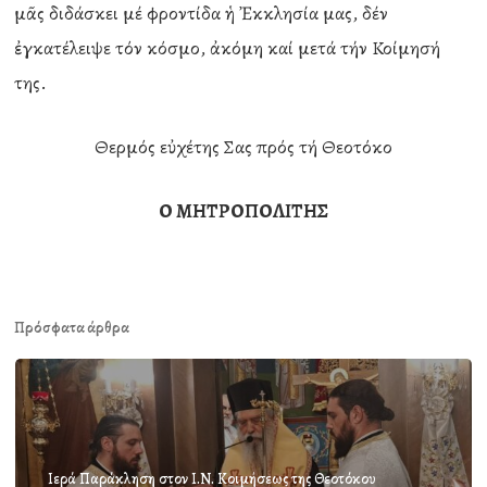
μᾶς διδάσκει μέ φροντίδα ἡ Ἐκκλησία μας, δέν
ἐγκατέλειψε τόν κόσμο, ἀκόμη καί μετά τήν Κοίμησή
της.
Θερμός εὐχέτης Σας πρός τή Θεοτόκο
Ο ΜΗΤΡΟΠΟΛΙΤΗΣ
Πρόσφατα άρθρα
Ιερά Παράκληση στον Ι.Ν. Κοιμήσεως της Θεοτόκου