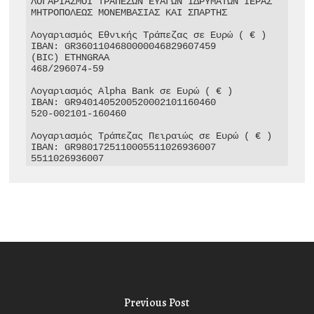
ΛΟΓΑΡΙΑΣΜΟΙ ΤΡΑΠΕΖΩΝ ΕΥΑΓΩΝ ΙΔΡΥΜΑΤΩΝ ΙΕΡΑΣ 
ΜΗΤΡΟΠΟΛΕΩΣ ΜΟΝΕΜΒΑΣΙΑΣ ΚΑΙ ΣΠΑΡΤΗΣ

Λογαριασμός Εθνικής Τράπεζας σε Ευρώ ( € )

IBAN: GR3601104680000046829607459

(BIC) ETHNGRAA

468/296074-59

Λογαριασμός Alpha Bank σε Ευρώ ( € )

IBAN: GR9401405200520002101160460

520-002101-160460

Λογαριασμός Τράπεζας Πειραιώς σε Ευρώ ( € )

IBAN: GR9801725110005511026936007

5511026936007
Previous Post