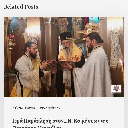
Related Posts
Ιερά
Παράκληση
στον
Ι.Ν.
Κοιμήσεως
της
Θεοτόκου
Μαγούλας
Δελτία Τύπου
Επικαιρότητα
Ιερά Παράκληση στον Ι.Ν. Κοιμήσεως της