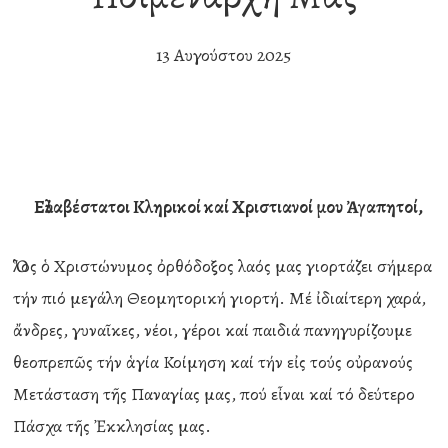
13 Αυγούστου 2025
Εὐλαβέστατοι Κληρικοί καί
Χριστιανοί μου Ἀγαπητοί,
Ὅλος ὁ Χριστώνυμος ὀρθόδοξος λαός μας γιορτάζει σήμερα
τήν πιό μεγάλη Θεομητορική γιορτή. Μέ ἰδιαίτερη χαρά,
ἄνδρες, γυναῖκες, νέοι, γέροι καί παιδιά πανηγυρίζουμε
θεοπρεπῶς τήν ἁγία Κοίμηση καί τήν εἰς τούς οὐρανούς
Μετάσταση τῆς Παναγίας μας, πού εἶναι καί τό δεύτερο
Πάσχα τῆς Ἐκκλησίας μας.