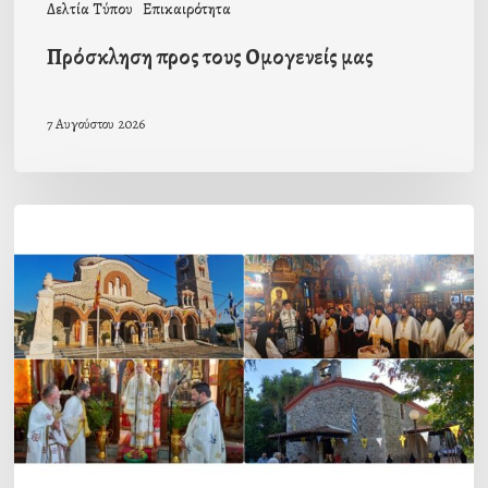
Δελτία Τύπου
Επικαιρότητα
Πρόσκληση προς τους Ομογενείς μας
7 Αυγούστου 2026
Η
εορτή
της
Μεταμορφώσεως
του
Σωτήρος
σε
Μεταμόρφωση