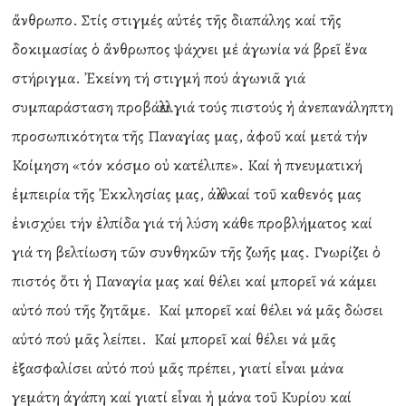
ἄνθρωπο. Στίς στιγμές αὐτές τῆς διαπάλης καί τῆς
δοκιμασίας ὁ ἄνθρωπος ψάχνει μέ ἀγωνία νά βρεῖ ἕνα
στήριγμα. Ἐκείνη τή στιγμή πού ἀγωνιᾶ γιά
συμπαράσταση προβάλλει γιά τούς πιστούς ἡ ἀνεπανάληπτη
προσωπικότητα τῆς Παναγίας μας, ἀφοῦ καί μετά τήν
Κοίμηση «τόν κόσμο οὐ κατέλιπε». Καί ἡ πνευματική
ἐμπειρία τῆς Ἐκκλησίας μας, ἀλλά καί τοῦ καθενός μας
ἐνισχύει τήν ἐλπίδα γιά τή λύση κάθε προβλήματος καί
γιά τη βελτίωση τῶν συνθηκῶν τῆς ζωῆς μας. Γνωρίζει ὁ
πιστός ὅτι ἡ Παναγία μας καί θέλει καί μπορεῖ νά κάμει
αὐτό πού τῆς ζητᾶμε. Καί μπορεῖ καί θέλει νά μᾶς δώσει
αὐτό πού μᾶς λείπει. Καί μπορεῖ καί θέλει νά μᾶς
ἐξασφαλίσει αὐτό πού μᾶς πρέπει, γιατί εἶναι μάνα
γεμάτη ἀγάπη καί γιατί εἶναι ἡ μάνα τοῦ Κυρίου καί