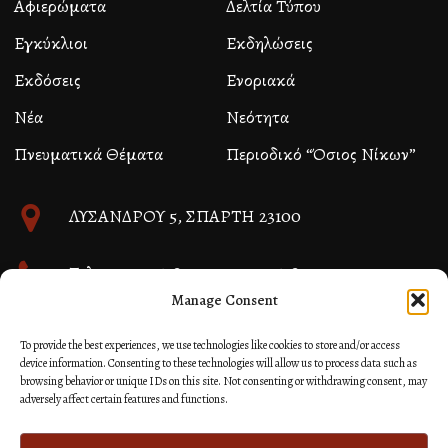
Αφιερώματα
Δελτία Τύπου
Εγκύκλιοι
Εκδηλώσεις
Εκδόσεις
Ενοριακά
Νέα
Νεότητα
Πνευματικά Θέματα
Περιοδικό “Όσιος Νίκων”
ΛΥΣΑΝΔΡΟΥ 5, ΣΠΑΡΤΗ 23100
Τηλ. 27310 26580 και 27310 26581
Manage Consent
info@immspartis.gr
To provide the best experiences, we use technologies like cookies to store and/or access
device information. Consenting to these technologies will allow us to process data such as
browsing behavior or unique IDs on this site. Not consenting or withdrawing consent, may
adversely affect certain features and functions.
© 2024 ΙΕΡΑ ΜΗΤΡΟΠΟΛΙΣ ΜΟΝΕΜΒΑΣΙΑΣ ΚΑΙ