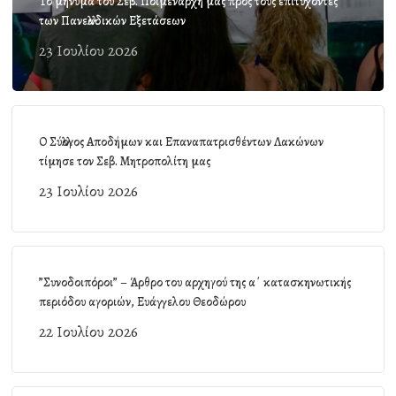
Το μήνυμα του Σεβ. Ποιμενάρχη μας προς τους επιτυχόντες
των Πανελλαδικών Εξετάσεων
23 Ιουλίου 2026
Ο Σύλλογος Αποδήμων και Επαναπατρισθέντων Λακώνων
τίμησε τον Σεβ. Μητροπολίτη μας
23 Ιουλίου 2026
”Συνοδοιπόροι” – Άρθρο του αρχηγού της α΄ κατασκηνωτικής
περιόδου αγοριών, Ευάγγελου Θεοδώρου
22 Ιουλίου 2026