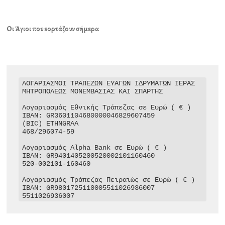
Οι Άγιοι που εορτάζουν σήμερα
ΛΟΓΑΡΙΑΣΜΟΙ ΤΡΑΠΕΖΩΝ ΕΥΑΓΩΝ ΙΔΡΥΜΑΤΩΝ ΙΕΡΑΣ 
ΜΗΤΡΟΠΟΛΕΩΣ ΜΟΝΕΜΒΑΣΙΑΣ ΚΑΙ ΣΠΑΡΤΗΣ

Λογαριασμός Εθνικής Τράπεζας σε Ευρώ ( € )

IBAN: GR3601104680000046829607459

(BIC) ETHNGRAA

468/296074-59

Λογαριασμός Alpha Bank σε Ευρώ ( € )

IBAN: GR9401405200520002101160460

520-002101-160460

Λογαριασμός Τράπεζας Πειραιώς σε Ευρώ ( € )

IBAN: GR9801725110005511026936007

5511026936007