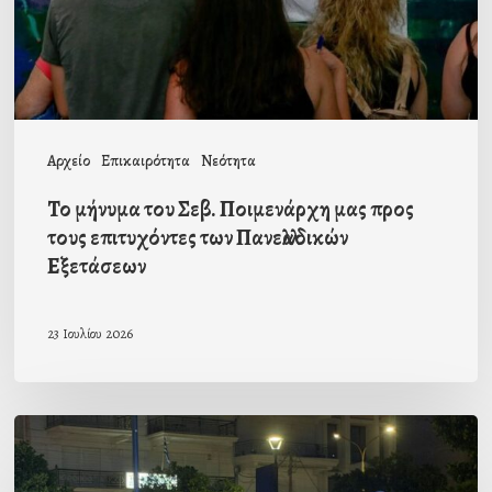
μας
προς
τους
επιτυχόντες
των
Αρχείο
Επικαιρότητα
Νεότητα
Πανελλαδικών
Το μήνυμα του Σεβ. Ποιμενάρχη μας προς
Εξετάσεων
τους επιτυχόντες των Πανελλαδικών
Εξετάσεων
23 Ιουλίου 2026
Ο
Σύλλογος