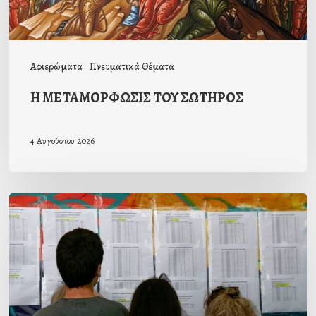
Αφιερώματα
Πνευματικά Θέματα
Η ΜΕΤΑΜΟΡΦΩΣΙΣ ΤΟΥ ΣΩΤΗΡΟΣ
4 Αυγούστου 2026
Το
μήνυμα
του
Σεβ.
Ποιμενάρχη