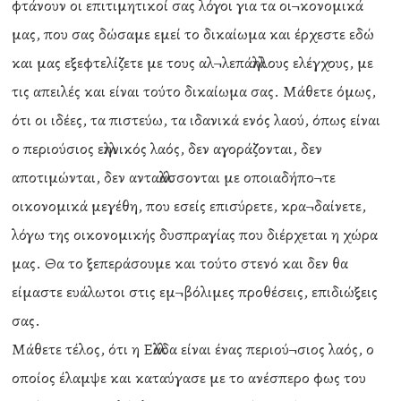
φτάνουν οι επιτιμητικοί σας λόγοι για τα οι¬κονομικά
μας, που σας δώσαμε εμεί το δικαίωμα και έρχεστε εδώ
και μας εξεφτελίζετε με τους αλ¬λεπάλληλους ελέγχους, με
τις απειλές και είναι τούτο δικαίωμα σας. Μάθετε όμως,
ότι οι ιδέες, τα πιστεύω, τα ιδανικά ενός λαού, όπως είναι
ο περιούσιος ελληνικός λαός, δεν αγοράζονται, δεν
αποτιμώνται, δεν ανταλλάσσονται με οποιαδήπο¬τε
οικονομικά μεγέθη, που εσείς επισύρετε, κρα¬δαίνετε,
λόγω της οικονομικής δυσπραγίας που διέρχεται η χώρα
μας. Θα το ξεπεράσουμε και τούτο στενό και δεν θα
είμαστε ευάλωτοι στις εμ¬βόλιμες προθέσεις, επιδιώξεις
σας.
Μάθετε τέλος, ότι η Ελλάδα είναι ένας περιού¬σιος λαός, ο
οποίος έλαμψε και καταύγασε με το ανέσπερο φως του