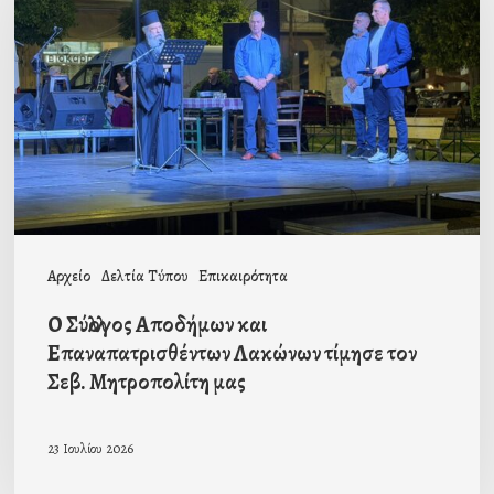
Αποδήμων
και
Επαναπατρισθέντων
Λακώνων
τίμησε
τον
Σεβ.
Μητροπολίτη
Αρχείο
Δελτία Τύπου
Επικαιρότητα
μας
Ο Σύλλογος Αποδήμων και
Επαναπατρισθέντων Λακώνων τίμησε τον
Σεβ. Μητροπολίτη μας
23 Ιουλίου 2026