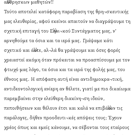
αλλόθρησκων μαθητών!!
Τούτο αποτελεί κατάφορη παραβίαση της θρη¬σκευτικής
μας ελευθερίας, αφού εκείνοι απαιτούν να διαγράψουμε τη
σχετική επιταγή του Ελληνι¬κού Συντάγματος μας, ν’
αρνηθούμε τα όσια και τα ιερά μας. Γράψαμε κάτι
σχετικό και άλλοτε, αλ¬λά θα γράψουμε και όσες φορές
χρειαστεί ακόμη όταν πρόκειται να προασπίσουμε με τον
φτωχό μας λόγο, τα όσια και τα ιερά της φυλής μας, του
έθνους μας. Η απόφαση αυτή είναι αντιδημοκρα¬τική,
αντιδεοντολογική ανίερη αν θέλετε, γιατί με πιο δικαίωμα
παρεμβαίνει στην ελεύθερη διακίνη¬ση ιδεών,
πεποιθήσεων και θέλουν έτσι και καλά να επιβάλλουν τις
παράλογες, δήθεν προοδευτι¬κές απόψεις τους; Έχουν
χρέος όπως και εμείς κάνουμε, να σέβονται τους εταίρους