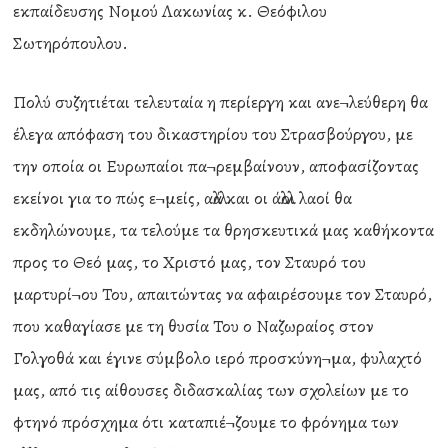
εκπαίδευσης Νομού Λακωνίας κ. Θεόφιλου
Σωτηρόπουλου.
Πολύ συζητιέται τελευταία η περίεργη και ανε¬λεύθερη θα
έλεγα απόφαση του δικαστηρίου του Στρασβούργου, με
την οποία οι Ευρωπαίοι πα¬ρεμβαίνουν, αποφασίζοντας
εκείνοι για το πώς ε¬μείς, αλλά και οι άλλοι λαοί θα
εκδηλώνουμε, τα τελούμε τα θρησκευτικά μας καθήκοντα
προς το Θεό μας, το Χριστό μας, τον Σταυρό του
μαρτυρί¬ου Του, απαιτώντας να αφαιρέσουμε τον Σταυρό,
που καθαγίασε με τη θυσία Του ο Ναζωραίος στον
Γολγοθά και έγινε σύμβολο ιερό προσκύνη¬μα, φυλαχτό
μας, από τις αίθουσες διδασκαλίας των σχολείων με το
φτηνό πρόσχημα ότι καταπιέ¬ζουμε το φρόνημα των