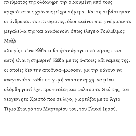
πνεύματος της ολόκληρη την οικουμένη από τους
αρχαιότατους χρόνους μέχρι σήμερα. Και τη σεβάστηκαν
οι άνθρωποι του πνεύματος, όλοι εκείνοι που γνώρισαν το
μεγαλεί¬α της και αναφωνούν όπως έλεγε ο Γουλιέλμος
Μύλλερ:
«Χωρίς εσένα Ελλάδα τι θα ήταν άραγε ο κό¬σμος;» και
αυτή είναι η σημερινή Ελλάδα με τις ό¬ποιες αδυναμίες της,
οι οποίες δεν την αποδυνα¬μώνουν, μα την κάνουν να
αναγεννιέται κάθε στιγ¬μή από την αρχή, να μένει
ολόρθη γιατί έχει προ¬στάτη και φύλακα το Θεό της, τον
νεογέννητο Χριστό που σε λίγο, γιορτάζουμε το Άγιο
Τίμιο Σταυρό του Μαρτυρίου του, του Γλυκύ Ιησού.