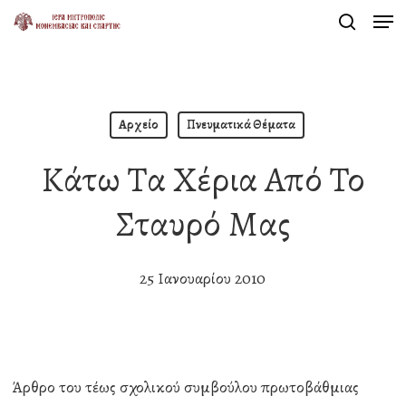
Men
Skip
search
to
Close
main
Menu
content
Αρχείο
Πνευματικά Θέματα
Κάτω Τα Χέρια Από Το
Σταυρό Μας
25 Ιανουαρίου 2010
Άρθρο του τέως σχολικού συμβούλου πρωτοβάθμιας