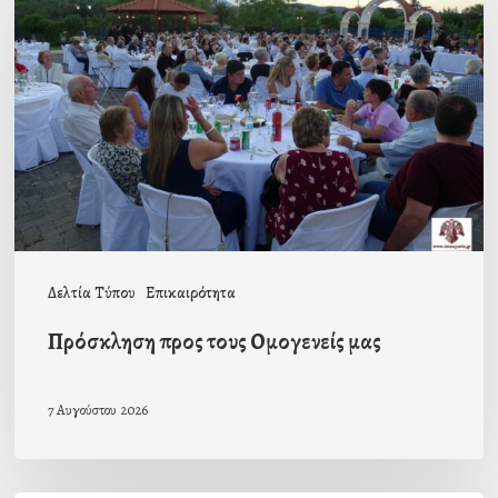
τους
Ομογενείς
μας
Δελτία Τύπου
Επικαιρότητα
Πρόσκληση προς τους Ομογενείς μας
7 Αυγούστου 2026