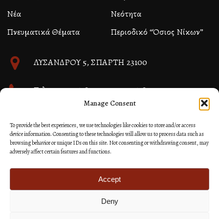
Νέα
Νεότητα
Πνευματικά Θέματα
Περιοδικό “Όσιος Νίκων”
ΛΥΣΑΝΔΡΟΥ 5, ΣΠΑΡΤΗ 23100
Τηλ. 27310 26580 και 27310 26581
Manage Consent
info@immspartis.gr
To provide the best experiences, we use technologies like cookies to store and/or access
device information. Consenting to these technologies will allow us to process data such as
browsing behavior or unique IDs on this site. Not consenting or withdrawing consent, may
adversely affect certain features and functions.
© 2024 ΙΕΡΑ ΜΗΤΡΟΠΟΛΙΣ ΜΟΝΕΜΒΑΣΙΑΣ ΚΑΙ
ΣΠΑΡΤΗΣ
Accept
Deny
Κατασκευή Ιστοσελίδων Site as you GO: Falcon από