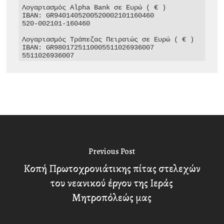
Λογαριασμός Alpha Bank σε Ευρώ ( € )

IBAN: GR9401405200520002101160460

520-002101-160460

Λογαριασμός Τράπεζας Πειραιώς σε Ευρώ ( € )

IBAN: GR9801725110005511026936007

5511026936007
Previous Post
Κοπή Πρωτοχρονιάτικης πίτας στελεχών
του νεανικού έργου της Ιεράς
Μητροπόλεώς μας