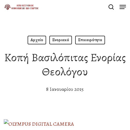
Men
Skip
search
to
Close
main
Menu
content
Αρχείο
Ενοριακά
Επικαιρότητα
Κοπή Βασιλόπιτας Ενορίας
Θεολόγου
8 Ιανουαρίου 2015