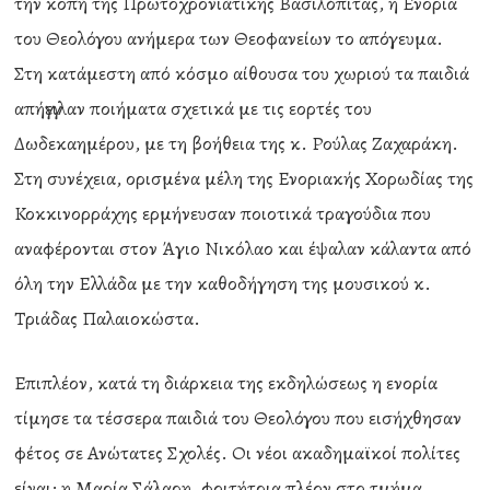
την κοπή της Πρωτοχρονιάτικης Βασιλόπιτας, η Ενορία
του Θεολόγου ανήμερα των Θεοφανείων το απόγευμα.
Στη κατάμεστη από κόσμο αίθουσα του χωριού τα παιδιά
απήγγειλαν ποιήματα σχετικά με τις εορτές του
Δωδεκαημέρου, με τη βοήθεια της κ. Ρούλας Ζαχαράκη.
Στη συνέχεια, ορισμένα μέλη της Ενοριακής Χορωδίας της
Κοκκινορράχης ερμήνευσαν ποιοτικά τραγούδια που
αναφέρονται στον Άγιο Νικόλαο και έψαλαν κάλαντα από
όλη την Ελλάδα με την καθοδήγηση της μουσικού κ.
Τριάδας Παλαιοκώστα.
Επιπλέον, κατά τη διάρκεια της εκδηλώσεως η ενορία
τίμησε τα τέσσερα παιδιά του Θεολόγου που εισήχθησαν
φέτος σε Ανώτατες Σχολές. Οι νέοι ακαδημαϊκοί πολίτες
είναι: η Μαρία Σάλαρη, φοιτήτρια πλέον στο τμήμα