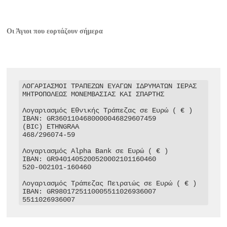
Οι Άγιοι που εορτάζουν σήμερα
ΛΟΓΑΡΙΑΣΜΟΙ ΤΡΑΠΕΖΩΝ ΕΥΑΓΩΝ ΙΔΡΥΜΑΤΩΝ ΙΕΡΑΣ 
ΜΗΤΡΟΠΟΛΕΩΣ ΜΟΝΕΜΒΑΣΙΑΣ ΚΑΙ ΣΠΑΡΤΗΣ

Λογαριασμός Εθνικής Τράπεζας σε Ευρώ ( € )

IBAN: GR3601104680000046829607459

(BIC) ETHNGRAA

468/296074-59

Λογαριασμός Alpha Bank σε Ευρώ ( € )

IBAN: GR9401405200520002101160460

520-002101-160460

Λογαριασμός Τράπεζας Πειραιώς σε Ευρώ ( € )

IBAN: GR9801725110005511026936007

5511026936007