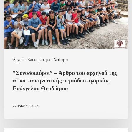
αρχηγού
της
α΄
κατασκηνωτικής
περιόδου
αγοριών,
Αρχείο
Επικαιρότητα
Νεότητα
Ευάγγελου
”Συνοδοιπόροι” – Άρθρο του αρχηγού της
Θεοδώρου
α΄ κατασκηνωτικής περιόδου αγοριών,
Ευάγγελου Θεοδώρου
22 Ιουλίου 2026