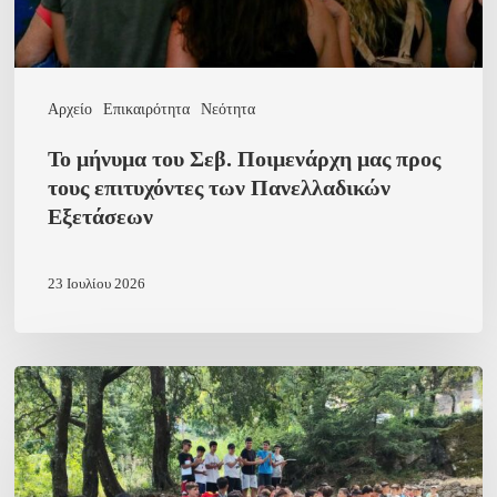
τους
επιτυχόντες
των
Αρχείο
Επικαιρότητα
Νεότητα
Πανελλαδικών
Το μήνυμα του Σεβ. Ποιμενάρχη μας προς
Εξετάσεων
τους επιτυχόντες των Πανελλαδικών
Εξετάσεων
23 Ιουλίου 2026
”Συνοδοιπόροι”
–
Άρθρο
του