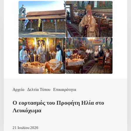
Ο
εορτασμός
του
Προφήτη
Ηλία
στο
Λευκόχωμα
Αρχείο
Δελτία Τύπου
Επικαιρότητα
Ο εορτασμός του Προφήτη Ηλία στο
Λευκόχωμα
21 Ιουλίου 2026