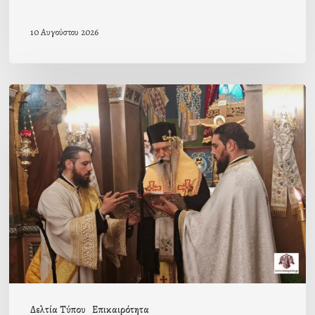
10 Αυγούστου 2026
Ιερά
Παράκληση
στον
Ι.Ν.
Κοιμήσεως
της
Θεοτόκου
Μαγούλας
Δελτία Τύπου
Επικαιρότητα