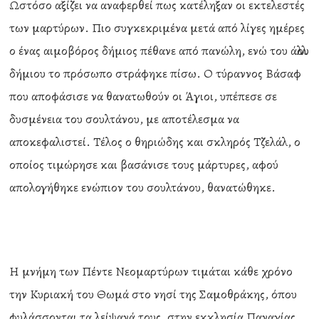
Ωστόσο αξίζει να αναφερθεί πως κατέληξαν οι εκτελεστές
των μαρτύρων. Πιο συγκεκριμένα μετά από λίγες ημέρες
ο ένας αιμοβόρος δήμιος πέθανε από πανώλη, ενώ του άλλου
δήμιου το πρόσωπο στράφηκε πίσω. Ο τύραννος Βάσαφ
που αποφάσισε να θανατωθούν οι Άγιοι, υπέπεσε σε
δυσμένεια του σουλτάνου, με αποτέλεσμα να
αποκεφαλιστεί. Τέλος ο θηριώδης και σκληρός Τζελάλ, ο
οποίος τιμώρησε και βασάνισε τους μάρτυρες, αφού
απολογήθηκε ενώπιον του σουλτάνου, θανατώθηκε.
Η μνήμη των Πέντε Νεομαρτύρων τιμάται κάθε χρόνο
την Κυριακή του Θωμά στο νησί της Σαμοθράκης, όπου
φυλάσσονται τα λείψανά τους, στην εκκλησία Παναγίας