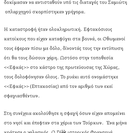
δοκίμασαν να αντισταθούν υπό τις διαταγές του Σαμιώτη
οπλαρχηγού σκορπίστηκαν γρήγορα.
Η καταστροφή ήταν ολοκληρωτική. Εφτακόσιους
κατοίκους που είχαν καταφύγει στα βουνά, οι Οθωμανοί
τους έφεραν πίσω με δόλο, δίνοντάς τους την εντύπωση
ότι θα τους δώσουν χάρη. Ωστόσο στην τοποθεσία
<<Εφκάς>> στο κάστρο της πρωτεύουσας της Χώρας,
τους δολοφόνησαν όλους. Το ρυάκι αυτό ονομάστηκε
<<Εφκάς>> (Επτακοσίας) από τον αριθμό των εκεί
σφαγιασθέντων.
Στη συνέχεια ακολούθησε η σφαγή όσων είχαν απομείνει
στο νησί και έπεφταν στα χέρια των Τούρκων. Ένα μήνα
κράτησε ο χαλασμός. Ο Γάλλος ιστορικός Φρανσουά