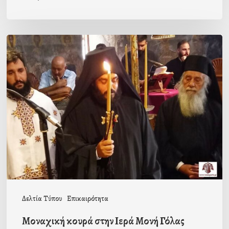
Μοναχική
κουρά
στην
Ιερά
Μονή
Γόλας
Δελτία Τύπου
Επικαιρότητα
Μοναχική κουρά στην Ιερά Μονή Γόλας