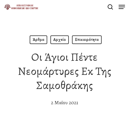
Men
Skip
search
to
Close
main
Menu
content
Άρθρα
Αρχείο
Επικαιρότητα
Οι Άγιοι Πέντε
Νεομάρτυρες Εκ Της
Σαμοθράκης
2 Μαΐου 2021