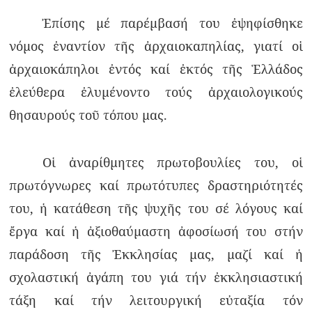
Ἐπίσης μέ παρέμβασή του ἐψηφίσθηκε
νόμος ἐναντίον τῆς ἀρχαιοκαπηλίας, γιατί οἱ
ἀρχαιοκάπηλοι ἐντός καί ἐκτός τῆς Ἑλλάδος
ἐλεύθερα ἐλυμένοντο τούς ἀρχαιολογικούς
θησαυρούς τοῦ τόπου μας.
Οἱ ἀναρίθμητες πρωτοβουλίες του, οἱ
πρωτόγνωρες καί πρωτότυπες δραστηριότητές
του, ἡ κατάθεση τῆς ψυχῆς του σέ λόγους καί
ἔργα καί ἡ ἀξιοθαύμαστη ἀφοσίωσή του στήν
παράδοση τῆς Ἐκκλησίας μας, μαζί καί ἡ
σχολαστική ἀγάπη του γιά τήν ἐκκλησιαστική
τάξη καί τήν λειτουργική εὐταξία τόν