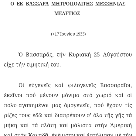
Ο
ΕΚ
ΒΑΣΣΑΡΑ
ΜΗΤΡΟΠΟΛΙΤΗΣ
ΜΕΣΣΗΝΙΑΣ
ΜΕΛΕΤΙΟΣ
(
+
17 Ἰουνίου 1933)
Ὁ Βασσαρᾶς, τήν Κυριακή 25 Αὐγούστου
εἶχε τήν τιμητική του.
Οἱ εὐγενεῖς καί φιλογενεῖς Βασσαραῖοι,
ἐκεῖνοι πού μένουν μόνιμα στό χωριό καί οἱ
πολυ-αγαπημένοι μας ὁμογενεῖς, πού ἔχουν τίς
ρίζες τους ἐδῶ καί διαπρέπουν σ’ ὅλα τῆς γῆς τά
μήκη καί τά πλάτη καί μάλιστα στήν Ἀμερική
καί στόν Καναδᾶ, ἐγέμισαν καί ἐστόλισαν μέ τήν