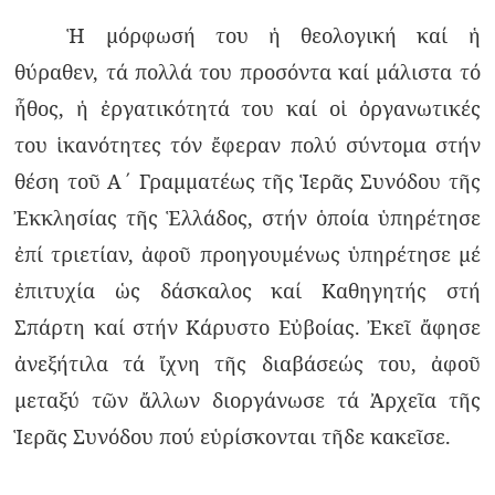
Ἡ μόρφωσή του ἡ θεολογική καί ἡ
θύραθεν, τά πολλά του προσόντα καί μάλιστα τό
ἦθος, ἡ ἐργατικότητά του καί οἱ ὀργανωτικές
του ἱκανότητες τόν ἔφεραν πολύ σύντομα στήν
θέση τοῦ Α΄ Γραμματέως τῆς Ἱερᾶς Συνόδου τῆς
Ἐκκλησίας τῆς Ἑλλάδος, στήν ὁποία ὑπηρέτησε
ἐπί τριετίαν, ἀφοῦ προηγουμένως ὑπηρέτησε μέ
ἐπιτυχία ὡς δάσκαλος καί Καθηγητής στή
Σπάρτη καί στήν Κάρυστο Εὐβοίας. Ἐκεῖ ἄφησε
ἀνεξήτιλα τά ἴχνη τῆς διαβάσεώς του, ἀφοῦ
μεταξύ τῶν ἄλλων διοργάνωσε τά Ἀρχεῖα τῆς
Ἱερᾶς Συνόδου πού εὑρίσκονται τῆδε κακεῖσε.