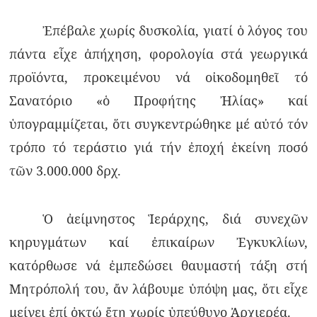
Ἐπέβαλε χωρίς δυσκολία, γιατί ὁ λόγος του
πάντα εἶχε ἀπήχηση, φορολογία στά γεωργικά
προϊόντα, προκειμένου νά οἰκοδομηθεῖ τό
Σανατόριο «ὁ Προφήτης Ἠλίας» καί
ὑπογραμμίζεται, ὅτι συγκεντρώθηκε μέ αὐτό τόν
τρόπο τό τεράστιο γιά τήν ἐποχή ἐκείνη ποσό
τῶν 3.000.000 δρχ.
Ὁ ἀείμνηστος Ἱεράρχης, διά συνεχῶν
κηρυγμάτων καί ἐπικαίρων Ἐγκυκλίων,
κατόρθωσε νά ἐμπεδώσει θαυμαστή τάξη στή
Μητρόπολή του, ἄν λάβουμε ὑπόψη μας, ὅτι εἶχε
μείνει ἐπί ὀκτώ ἔτη χωρίς ὑπεύθυνο Ἀρχιερέα.