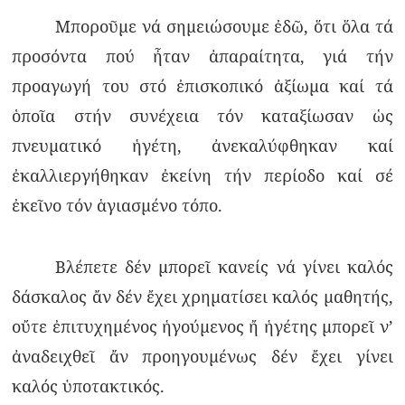
Μποροῦμε νά σημειώσουμε ἐδῶ, ὅτι ὅλα τά
προσόντα πού ἦταν ἀπαραίτητα, γιά τήν
προαγωγή του στό ἐπισκοπικό ἀξίωμα καί τά
ὁποῖα στήν συνέχεια τόν καταξίωσαν ὡς
πνευματικό ἡγέτη, ἀνεκαλύφθηκαν καί
ἐκαλλιεργήθηκαν ἐκείνη τήν περίοδο καί σέ
ἐκεῖνο τόν ἁγιασμένο τόπο.
Βλέπετε δέν μπορεῖ κανείς νά γίνει καλός
δάσκαλος ἄν δέν ἔχει χρηματίσει καλός μαθητής,
οὔτε ἐπιτυχημένος ἡγούμενος ἤ ἡγέτης μπορεῖ ν’
ἀναδειχθεῖ ἄν προηγουμένως δέν ἔχει γίνει
καλός ὑποτακτικός.