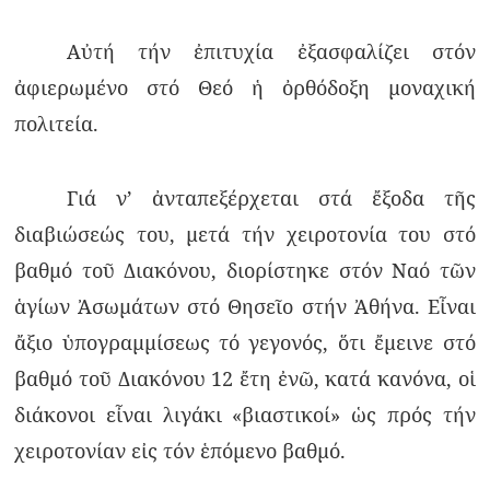
Αὐτή τήν ἐπιτυχία ἐξασφαλίζει στόν
ἀφιερωμένο στό Θεό ἡ ὀρθόδοξη μοναχική
πολιτεία.
Γιά ν’ ἀνταπεξέρχεται στά ἔξοδα τῆς
διαβιώσεώς του, μετά τήν χειροτονία του στό
βαθμό τοῦ Διακόνου, διορίστηκε στόν Ναό τῶν
ἁγίων Ἀσωμάτων στό Θησεῖο στήν Ἀθήνα. Εἶναι
ἄξιο ὑπογραμμίσεως τό γεγονός, ὅτι ἔμεινε στό
βαθμό τοῦ Διακόνου 12 ἔτη ἐνῶ, κατά κανόνα, οἱ
διάκονοι εἶναι λιγάκι «βιαστικοί» ὡς πρός τήν
χειροτονίαν εἰς τόν ἑπόμενο βαθμό.