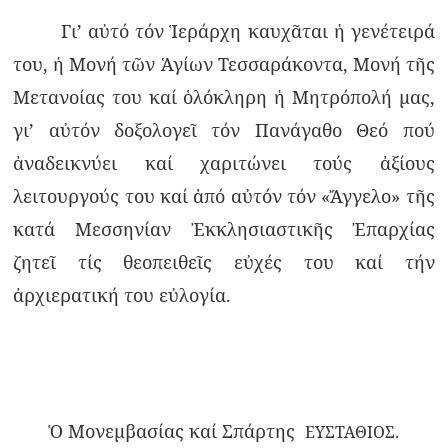
Γι’ αὐτό τόν Ἱεράρχη καυχᾶται ἡ γενέτειρά
του, ἡ Μονή τῶν Ἁγίων Τεσσαράκοντα, Μονή τῆς
Μετανοίας του καί ὁλόκληρη ἡ Μητρόπολή μας,
γι’ αὐτόν δοξολογεῖ τόν Πανάγαθο Θεό πού
ἀναδεικνύει καί χαριτώνει τούς ἀξίους
λειτουργούς του καί ἀπό αὐτόν τόν «Ἄγγελο» τῆς
κατά Μεσσηνίαν Ἐκκλησιαστικῆς Ἐπαρχίας
ζητεῖ τίς θεοπειθεῖς εὐχές του καί τήν
ἀρχιερατική του εὐλογία.
Ὁ Μονεμβασίας καί Σπάρτης
ΕΥΣΤΑΘΙΟΣ.