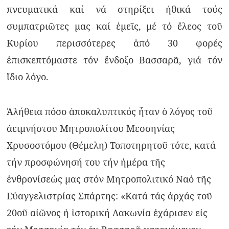
πνευματικά καί νά στηρίξει ἠθικά τούς
συμπατριῶτες μας καί ἐμεῖς, μέ τό ἔλεος τοῦ
Κυρίου περισσότερες ἀπό 30 φορές
ἐπισκεπτόμαστε τόν ἔνδοξο Βασσαρᾶ, γιά τόν
ἴδιο λόγο.
Ἀλήθεια πόσο ἀποκαλυπτικός ἦταν ὁ λόγος τοῦ
ἀειμνήστου Μητροπολίτου Μεσσηνίας
Χρυσοστόμου (Θέμελη) Τοποτηρητοῦ τότε, κατά
τήν προσφώνησή του τήν ἡμέρα τῆς
ἐνθρονίσεώς μας στόν Μητροπολιτικό Ναό τῆς
Εὐαγγελιστρίας Σπάρτης: «Κατά τάς ἀρχάς τοῦ
20οῦ αἰῶνος ἡ ἱστορική Λακωνία ἐχάρισεν εἰς