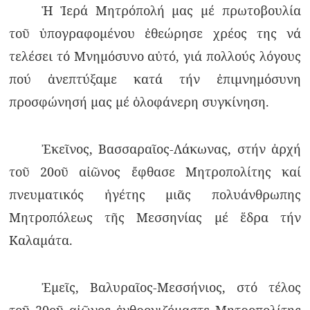
Ἡ Ἱερά Μητρόπολή μας μέ πρωτοβουλία
τοῦ ὑπογραφομένου ἐθεώρησε χρέος της νά
τελέσει τό Μνημόσυνο αὐτό, γιά πολλούς λόγους
πού ἀνεπτύξαμε κατά τήν ἐπιμνημόσυνη
προσφώνησή μας μέ ὁλοφάνερη συγκίνηση.
Ἐκεῖνος, Βασσαραῖος-Λάκωνας, στήν ἀρχή
τοῦ 20οῦ αἰῶνος ἔφθασε Μητροπολίτης καί
πνευματικός ἡγέτης μιᾶς πολυάνθρωπης
Μητροπόλεως τῆς Μεσσηνίας μέ ἕδρα τήν
Καλαμάτα.
Ἐμεῖς, Βαλυραῖος-Μεσσήνιος, στό τέλος