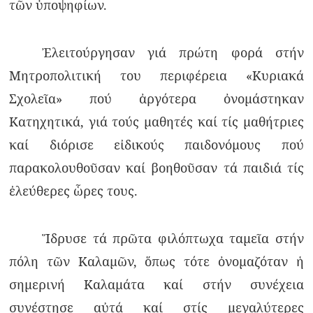
τῶν ὑποψηφίων.
Ἐλειτούργησαν γιά πρώτη φορά στήν
Μητροπολιτική του περιφέρεια «Κυριακά
Σχολεῖα» πού ἀργότερα ὀνομάστηκαν
Κατηχητικά, γιά τούς μαθητές καί τίς μαθήτριες
καί διόρισε εἰδικούς παιδονόμους πού
παρακολουθοῦσαν καί βοηθοῦσαν τά παιδιά τίς
ἐλεύθερες ὧρες τους.
Ἵδρυσε τά πρῶτα φιλόπτωχα ταμεῖα στήν
πόλη τῶν Καλαμῶν, ὅπως τότε ὀνομαζόταν ἡ
σημερινή Καλαμάτα καί στήν συνέχεια
συνέστησε αὐτά καί στίς μεγαλύτερες