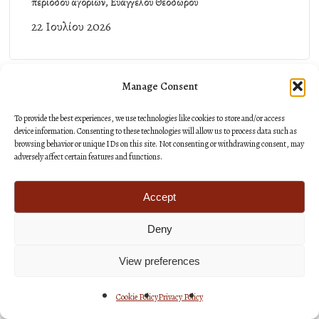
περιόδου αγοριών, Ευάγγελου Θεοδώρου
22 Ιουλίου 2026
Manage Consent
Αποχαιρετιστήρια επίσκεψη αξιωματικών και
υπαξιωματικών στον Σεβ. Ποιμενάρχη μας
To provide the best experiences, we use technologies like cookies to store and/or access
device information. Consenting to these technologies will allow us to process data such as
21 Ιουλίου 2026
browsing behavior or unique IDs on this site. Not consenting or withdrawing consent, may
adversely affect certain features and functions.
Accept
Ενεργειακή αυτονομία σε δομές της Ιεράς Μητροπόλεώς μας
Deny
17 Ιουλίου 2026
View preferences
Cookie Policy
Privacy Policy
Απεβίωσε ο Γεώργιος Λουπός μεγάλος ευεργέτης του Ασύλου