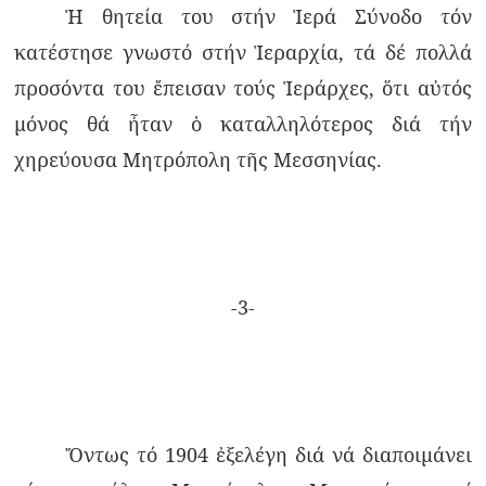
Ἡ θητεία του στήν Ἱερά Σύνοδο τόν
κατέστησε γνωστό στήν Ἱεραρχία, τά δέ πολλά
προσόντα του ἔπεισαν τούς Ἱεράρχες, ὅτι αὐτός
μόνος θά ἦταν ὁ καταλληλότερος διά τήν
χηρεύουσα Μητρόπολη τῆς Μεσσηνίας.
-3-
Ὄντως τό 1904 ἐξελέγη διά νά διαποιμάνει