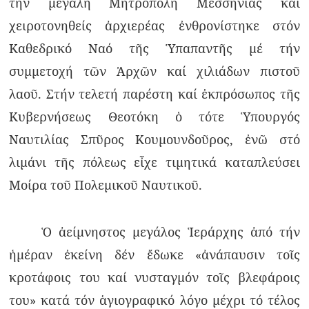
τήν μεγάλη Μητρόπολη Μεσσηνίας καί
χειροτονηθείς ἀρχιερέας ἐνθρονίστηκε στόν
Καθεδρικό Ναό τῆς Ὑπαπαντῆς μέ τήν
συμμετοχή τῶν Ἀρχῶν καί χιλιάδων πιστοῦ
λαοῦ. Στήν τελετή παρέστη καί ἐκπρόσωπος τῆς
Κυβερνήσεως Θεοτόκη ὁ τότε Ὑπουργός
Ναυτιλίας Σπῦρος Κουμουνδοῦρος, ἐνῶ στό
λιμάνι τῆς πόλεως εἶχε τιμητικά καταπλεύσει
Μοίρα τοῦ Πολεμικοῦ Ναυτικοῦ.
Ὁ ἀείμνηστος μεγάλος Ἱεράρχης ἀπό τήν
ἡμέραν ἐκείνη δέν ἔδωκε «ἀνάπαυσιν τοῖς
κροτάφοις του καί νυσταγμόν τοῖς βλεφάροις
του» κατά τόν ἁγιογραφικό λόγο μέχρι τό τέλος