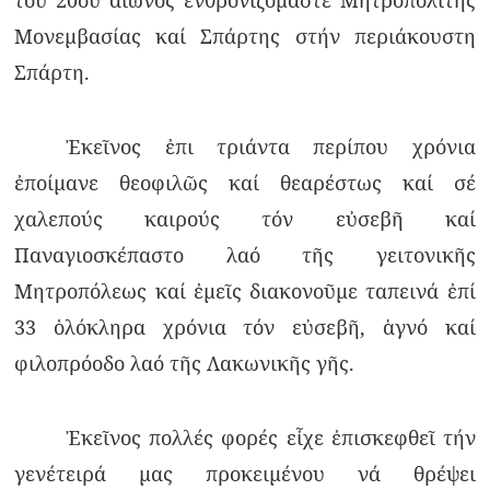
τοῦ 20οῦ αἰῶνος ἐνθρονιζόμαστε Μητροπολίτης
Μονεμβασίας καί Σπάρτης στήν περιάκουστη
Σπάρτη.
Ἐκεῖνος ἐπι τριάντα περίπου χρόνια
ἐποίμανε θεοφιλῶς καί θεαρέστως καί σέ
χαλεπούς καιρούς τόν εὐσεβῆ καί
Παναγιοσκέπαστο λαό τῆς γειτονικῆς
Μητροπόλεως καί ἐμεῖς διακονοῦμε ταπεινά ἐπί
33 ὁλόκληρα χρόνια τόν εὐσεβῆ, ἁγνό καί
φιλοπρόοδο λαό τῆς Λακωνικῆς γῆς.
Ἐκεῖνος πολλές φορές εἶχε ἐπισκεφθεῖ τήν
γενέτειρά μας προκειμένου νά θρέψει