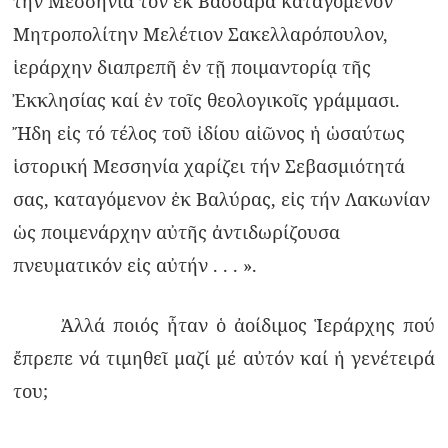
τήν Μεσσηνία τόν ἐκ Βασσαρᾶ καταγόμενον
Μητροπολίτην Μελέτιον Σακελλαρόπουλον,
ἱεράρχην διαπρεπῆ ἐν τῇ ποιμαντορίᾳ τῆς
Ἐκκλησίας καί ἐν τοῖς θεολογικοῖς γράμμασι.
Ἤδη εἰς τό τέλος τοῦ ἰδίου αἰῶνος ἡ ὡσαύτως
ἱστορική Μεσσηνία χαρίζει τήν Σεβασμιότητά
σας, καταγόμενον ἐκ Βαλύρας, εἰς τήν Λακωνίαν
ὡς ποιμενάρχην αὐτῆς ἀντιδωρίζουσα
πνευματικόν εἰς αὐτήν . . . ».
Ἀλλά ποιός ἦταν ὁ ἀοίδιμος Ἱεράρχης πού
ἔπρεπε νά τιμηθεῖ μαζί μέ αὐτόν καί ἡ γενέτειρά
του;