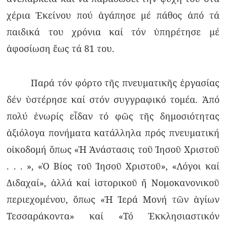
χέρια Ἐκείνου πού ἀγάπησε μέ πάθος ἀπό τά
παιδικά του χρόνια καί τόν ὑπηρέτησε μέ
ἀφοσίωση ἕως τά 81 του.
Παρά τόν φόρτο τῆς πνευματικῆς ἐργασίας
δέν ὑστέρησε καί στόν συγγραφικό τομέα. Ἀπό
πολύ ἐνωρίς εἶδαν τό φῶς τῆς δημοσιότητας
ἀξιόλογα πονήματα κατάλληλα πρός πνευματική
οἰκοδομή ὅπως «Ἡ Ἀνάστασις τοῦ Ἰησοῦ Χριστοῦ
. . . », «Ὁ Βίος τοῦ Ἰησοῦ Χριστοῦ», «Λόγοι καί
Διδαχαί», ἀλλά καί ἱστορικοῦ ἤ Νομοκανονικοῦ
περιεχομένου, ὅπως «Ἡ Ἱερά Μονή τῶν ἁγίων
Τεσσαράκοντα» καί «Τό Ἐκκλησιαστικόν