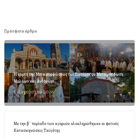
Πρόσφατα άρθρα
Η εορτή της Μεταμορφώσεως του Σωτήρος σε Μεταμόρφωση
Μολάων και Ανθοχώρι
6 Αυγούστου 2026
Με την β΄ περίοδο των αγοριών ολοκληρώθηκαν οι φετινές
Κατασκηνώσεις Ταϋγέτης