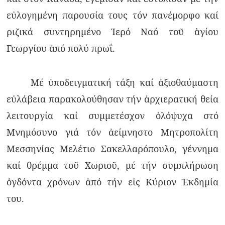
εὐλογημένη παρουσία τους τόν πανέμορφο καί
ριζικά συντηρημένο Ἱερό Ναό τοῦ ἁγίου
Γεωργίου ἀπό πολύ πρωΐ.
Μέ ὑποδειγματική τάξη καί ἀξιοθαύμαστη
εὐλάβεια παρακολούθησαν τήν ἀρχιερατική θεία
λειτουργία καί συμμετέσχον ὁλόψυχα στό
Μνημόσυνο γιά τόν ἀείμνηστο Μητροπολίτη
Μεσσηνίας Μελέτιο Σακελλαρόπουλο, γέννημα
καί θρέμμα τοῦ Χωριοῦ, μέ τήν συμπλήρωση
ὀγδόντα χρόνων ἀπό τήν εἰς Κύριον Ἐκδημία
του.