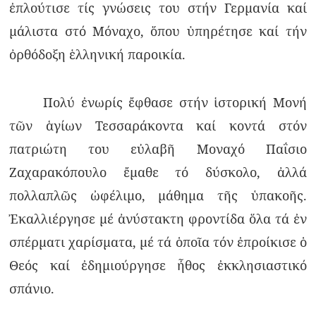
ἐπλούτισε τίς γνώσεις του στήν Γερμανία καί
μάλιστα στό Μόναχο, ὅπου ὑπηρέτησε καί τήν
ὀρθόδοξη ἑλληνική παροικία.
Πολύ ἐνωρίς ἔφθασε στήν ἱστορική Μονή
τῶν ἁγίων Τεσσαράκοντα καί κοντά στόν
πατριώτη του εὐλαβῆ Μοναχό Παΐσιο
Ζαχαρακόπουλο ἔμαθε τό δύσκολο, ἀλλά
πολλαπλῶς ὠφέλιμο, μάθημα τῆς ὑπακοῆς.
Ἐκαλλιέργησε μέ ἀνύστακτη φροντίδα ὅλα τά ἐν
σπέρματι χαρίσματα, μέ τά ὁποῖα τόν ἐπροίκισε ὁ
Θεός καί ἐδημιούργησε ἦθος ἐκκλησιαστικό
σπάνιο.