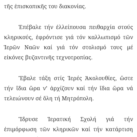
τῆς ἐπισκοπικῆς του διακονίας.
Ἐπέβαλε τήν ἐλλείπουσα πειθαρχία στούς
κληρικούς, ἐφρόντισε γιά τόν καλλωπισμό τῶν
Ἱερῶν Ναῶν καί γιά τόν στολισμό τους μέ
εἰκόνες βυζαντινῆς τεχνοτροπίας.
Ἔβαλε τάξη στίς Ἱερές Ἀκολουθίες, ὥστε
τήν ἴδια ὥρα ν’ ἀρχίζουν καί τήν ἴδια ὥρα νά
τελειώνουν σέ ὅλη τή Μητρόπολη.
Ἵδρυσε Ἱερατική Σχολή γιά τήν
ἐπιμόρφωση τῶν κληρικῶν καί τήν κατάρτιση