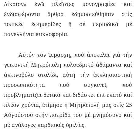
Δίκαιον» ἐνῶ πλεῖστες μονογραφίες καί
ἐνδιαφέροντα ἄρθρα ἐδημοσιεύθηκαν στίς
τοπικές ἐφημερίδες ἤ σέ περιοδικά μέ
πανελλήνια κυκλοφορία.
Αὐτόν τόν Ἱεράρχη, πού ἀποτελεῖ γιά τήν
γειτονική Μητρόπολη πολυεδρικό ἀδάμαντα καί
ἀκτινοβόλο στολίδι, αὐτή τήν ἐκκλησιαστική
προσωπικότητα πού συγκινεῖ, πού
προβληματίζει θετικά καί διδάσκει ἐπί ἑκατό καί
πλέον χρόνια, ἐτίμησε ἡ Μητρόπολή μας στίς 25
Αὐγούστου στήν πατρίδα του μέ μνημόσυνο καί
μέ ἀνάλογες καρδιακές ὁμιλίες.