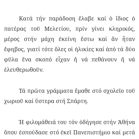
Κατά τήν παράδοση ἔλαβε καί ὁ ἴδιος ὁ
πατέρας τοῦ Μελετίου, πρίν γίνει κληρικός,
μέρος στήν μάχη ἐκείνη ἔστω καί ἄν ἦταν
ἔφηβος, γιατί τότε ὅλες οἱ ἡλικίες καί ἀπό τά δύο
φῦλα ἕνα σκοπό εἶχαν ἤ νά πεθάνουν ἤ νά
ἐλευθερωθοῦν.
Τά πρῶτα γράμματα ἔμαθε στό σχολεῖο τοῦ
χωριοῦ καί ὕστερα στή Σπάρτη.
Ἡ φιλομάθειά του τόν ὁδήγησε στήν Ἀθήνα
ὅπου ἐσπούδασε στό ἐκεῖ Πανεπιστήμιο καί μετά