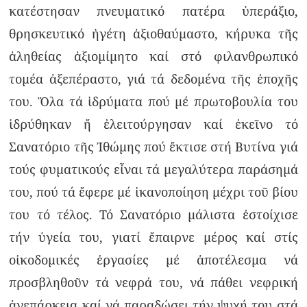
κατέστησαν πνευματικό πατέρα ὑπεράξιο,
θρησκευτικό ἡγέτη ἀξιοθαύμαστο, κήρυκα τῆς
ἀληθείας ἀξιομίμητο καί στό φιλανθρωπικό
τομέα ἀξεπέραστο, γιά τά δεδομένα τῆς ἐποχῆς
του. Ὅλα τά ἱδρύματα πού μέ πρωτοβουλία του
ἱδρύθηκαν ἤ ἐλειτούργησαν καί ἐκεῖνο τό
Σανατόριο τῆς Ἰθώμης πού ἔκτισε στή Βυτίνα γιά
τούς φυματικούς εἶναι τά μεγαλύτερα παράσημά
του, πού τά ἔφερε μέ ἱκανοποίηση μέχρι τοῦ βίου
του τό τέλος. Τό Σανατόριο μάλιστα ἐστοίχισε
τήν ὑγεία του, γιατί ἔπαιρνε μέρος καί στίς
οἰκοδομικές ἐργασίες μέ ἀποτέλεσμα νά
προσβληθοῦν τά νεφρά του, νά πάθει νεφρική
ἀνεπάρκεια καί νά παραδώσει τήν ψυχή του στά