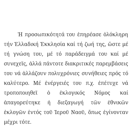
Ἡ προσωπικότητά του ἐπηρέασε ὁλόκληρη
τήν Ἑλλαδική Ἐκκλησία καί τή ζωή της, ὥστε μέ
τή γνώση του, μέ τό παράδειγμά του καί μέ
συνεχεῖς, ἀλλά πάντοτε διακριτικές παρεμβάσεις
του νά ἀλλάζουν πολυχρόνιες συνήθειες πρός τό
καλύτερο. Μέ ἐνέργειές του π.χ. ἐπέτυχε νά
τροποποιηθεῖ ὁ ἐκλογικός Νόμος καί
ἀπαγορεύτηκε ἡ διεξαγωγή τῶν ἐθνικῶν
ἐκλογῶν ἐντός τοῦ Ἱεροῦ Ναοῦ, ὅπως ἐγίνονταν
μέχρι τότε.