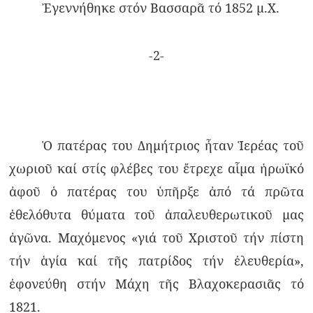
Ἐγεννήθηκε στόν Βασσαρᾶ τό 1852 μ.Χ.
-2-
Ὁ πατέρας του Δημήτριος ἦταν Ἱερέας τοῦ
χωριοῦ καί στίς φλέβες του ἔτρεχε αἷμα ἡρωϊκό
ἀφοῦ ὁ πατέρας του ὑπῆρξε ἀπό τά πρῶτα
ἐθελόθυτα θύματα τοῦ ἀπαλευθερωτικοῦ μας
ἀγῶνα. Μαχόμενος «γιά τοῦ Χριστοῦ τήν πίστη
τήν ἁγία καί τῆς πατρίδος τήν ἐλευθερία»,
ἐφονεύθη στήν Μάχη τῆς Βλαχοκερασιᾶς τό
1821.