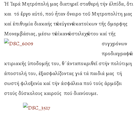
Ἡ Ἱερά Μητρόπολή μας διατηρεῖ σταθερή τήν ἐλπίδα, ὅτι
και τό ἔργο αὐτό, πού ἦταν ὄνειρο τοῦ Μητροπολίτη μας
καί ἐπιθυμία διακαής τῶν εὐγενῶν κατοίκων τῆς ὄμορφης
Μονεμβάσιας, μέσω τῶν
ἱκανῶν στελεχῶν του καί τῆς
συγχρόνων
προδιαγραφῶν
κτιριακῆς ὑποδομῆς του, θ΄ἀνταποκριθεῖ στήν πολύτιμη
ἀποστολή του, ἐξασφαλίζοντας γιά τά παιδιά μας τή
σωστή φιλοξενία καί τήν ἀσφάλεια πού τούς ἁρμόζει
στούς δύσκολους καιρούς πού διανύουμε.