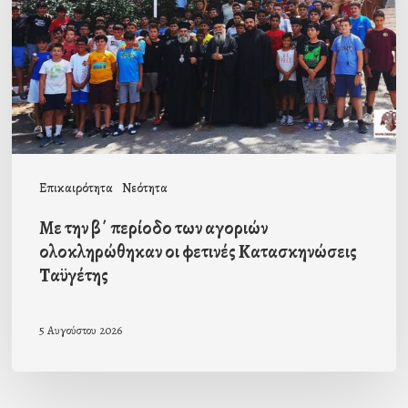
των
αγοριών
ολοκληρώθηκαν
οι
φετινές
Κατασκηνώσεις
Επικαιρότητα
Νεότητα
Ταϋγέτης
Με την β΄ περίοδο των αγοριών
ολοκληρώθηκαν οι φετινές Κατασκηνώσεις
Ταϋγέτης
5 Αυγούστου 2026