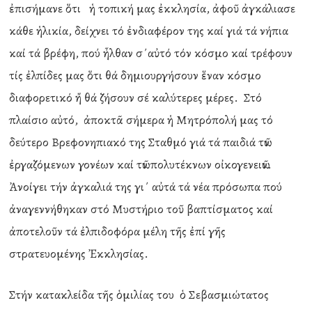
ἐπισήμανε ὅτι ἡ τοπική μας ἐκκλησία, ἀφοῦ ἀγκάλιασε
κάθε ἡλικία, δείχνει τό ἐνδιαφέρον της καί γιά τά νήπια
καί τά βρέφη, πού ἦλθαν σ΄αὐτό τόν κόσμο καί τρέφουν
τίς ἐλπίδες μας ὅτι θά δημιουργήσουν ἕναν κόσμο
διαφορετικό ἤ θά ζήσουν σέ καλύτερες μέρες. Στό
πλαίσιο αὐτό, ἀποκτᾶ σήμερα ἡ Μητρόπολή μας τό
δεύτερο Βρεφονηπιακό της Σταθμό γιά τά παιδιά τῶν
ἐργαζόμενων γονέων καί τῶν πολυτέκνων οἰκογενειῶν.
Ἀνοίγει τήν ἀγκαλιά της γι΄ αὐτά τά νέα πρόσωπα πού
ἀναγεννήθηκαν στό Μυστήριο τοῦ βαπτίσματος καί
ἀποτελοῦν τά ἐλπιδοφόρα μέλη τῆς ἐπί γῆς
στρατευομένης Ἐκκλησίας.
Στήν κατακλείδα τῆς ὁμιλίας του ὁ Σεβασμιώτατος