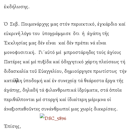
ἐκδήλωσης.
Ὁ Σεβ. Ποιμενάρχης μας στόν περιεκτικό, ἐγκάρδιο καί
εὐκρινῆ λόγο του ὑπογράμμισε ὅτι ἡ ἀγάπη τῆς
Ἐκκλησίας μας δέν εἶναι καί δέν πρέπει νά εἶναι
μονοφυσιτική. Γι΄αὐτό μέ μπροστάρηδες τούς ἁγίους
Πατέρες καί μέ πυξίδα καί ὁδηγητικό χάρτη πλεύσεως τή
διδασκαλία τοῦ Εὐαγγελίου, δημιούργησε πρωτίστως τήν
κατάλληλη ὑποδομή καί ἐν συνεχείᾳ τά θεάρεστα ἔργα τῆς
ἀγάπης, δηλαδή τά φιλανθρωπικά ἱδρύματα, στά ὁποῖα
περιθάλπονται μέ στοργή καί ἰδιαίτερη μέριμνα οἱ
ἀναξιοπαθοῦντες συνάνθρωποί μας χωρίς διακρίσεις.
Ἐπίσης,