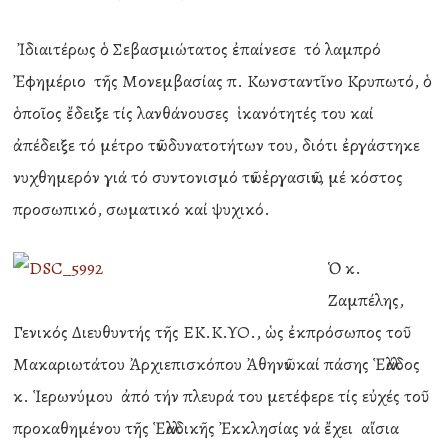
Ἰδιαιτέρως ὁ Σεβασμιώτατος ἐπαίνεσε τό λαμπρό
Ἐφημέριο τῆς Μονεμβασίας π. Κωνσταντῖνο Κρυπωτό, ὁ
ὁποῖος ἔδειξε τίς λανθάνουσες ἱκανότητές του καί
ἀπέδειξε τό μέτρο τῶν δυνατοτήτων του, διότι ἐργάστηκε
νυχθημερόν γιά τό συντονισμό τῶν ἐργασιῶν, μέ κόστος
προσωπικό, σωματικό καί ψυχικό.
Ὁ κ.
Ζαμπέλης,
Γενικός Διευθυντής τῆς ΕΚ.Κ.ΥΟ., ὡς ἐκπρόσωπος τοῦ
Μακαριωτάτου Ἀρχιεπισκόπου Ἀθηνῶν καί πάσης Ἑλλάδος
κ. Ἱερωνύμου ἀπό τήν πλευρά του μετέφερε τίς εὐχές τοῦ
προκαθημένου τῆς Ἑλλαδικῆς Ἐκκλησίας νά ἔχει αἴσια