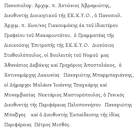
Πανοσιολογ. Ἀρχιμ. π. Ἀντώνιος Ἀβραμιώτης,
Διευθυντής Διοικητικοῦ τῆς ΕΚ.Κ.Υ.Ο., ὁ Πανοσιολ.
Ἀρχιμ. π. Κων/νος Γιακουμάκης ἐκ τοῦ ἰδιαιτέρου
Γραφείου τοῦ Μακαριωτάτου, ὁ Γραμματέας τῆς
Διοικούσης Ἐπιτροπῆς τῆς ΕΚ.Κ.Υ.Ο. Διονύσιος
Σταθουλόπουλος, οἱ Βουλευτές τοῦ Νομοῦ μας
Ἀθανάσιος Δαβάκης καί Γρηγόριος Ἀποστολάκος, ὁ
Ἀντινομάρχης Λακωνίας Παναγιώτης Μπαρμπαγιάννης,
οἱ Δήμαρχοι Μολάων Ἰωάννης Τσαγκάρης καί
Μονεμβασίας Νεκτάριος Μαστορόπουλος, ὁ Γενικός
Διευθυντής τῆς Περιφέρειας Πελοποννήσου Παναγιώτης
Μπαζίγος καί ὁ Διευθυντής Ἐκπαίδευσης τῆς ἰδίας
Περιφέρειας Πέτρος Μισθός.