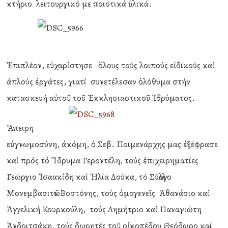
κτήριο λειτουργικό με ποιοτικά ὑλικά.
Ἐπιπλέον, εὐχαρίστησε ὅλους τούς λοιπούς εἰδικούς καί
ἁπλούς ἐργάτες, γιατί συνετέλεσαν ὁλόθυμα στήν
κατασκευή αὐτοῦ τοῦ Ἐκκλησιαστικοῦ Ἱδρύματος.
Ἄπειρη
εὐγνωμοσύνη, ἀκόμη, ὁ Σεβ. Ποιμενάρχης μας ἐξέφρασε
καί πρός τό Ἵδρυμα Γεροντέλη, τούς ἐπιχειρηματίες
Γεώργιο Ἰσαακίδη καί Ἠλία Δούκα, τό Σύλλογο
Μονεμβασιτῶν Βοστόνης, τούς ὁμογενεῖς Ἀθανάσιο καί
Ἀγγελική Κουρκούλη, τούς Δημήτριο καί Παναγιώτη
Ἀνδριτσάκη, τούς δωρητές τοῦ οἰκοπέδου Θεόδωρο καί