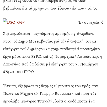
βλέποντας τοῦτο τό πανέμορφο κτήριο, νά τούς
βεβαιώσει ὅτι τά χρήματα πού ἔδωσαν ἔπιασαν τόπο.
Ἐν συνεχεία, ὁ
Σεβασμιώτατος εὐγνώμονες προσρήσεις ἀπηύθυνε
πρός τό Δῆμο Μονεμβασίας γιά τήν ἀπόφασή του μέ
εἰσήγηση τοῦ Δημάρχου νά χρηματοδοτηθεῖ προσεχῶς τό
ἔργο μέ 20.000 ΕΥΡΩ καί τή Νομαρχιακή Αὐτοδιοίκηση
Λακωνίας πού θά δώσει μέ εἰσήγηση τοῦ κ. Νομάρχου
ἄλλες 20.000 ΕΥΡΩ.
Ἔπειτα, ἐξέφρασε τίς θερμές εὐχαριστίες του πρός τόν
Πολιτικό Μηχανικό Γεώργιο Βουνελάκη καί πρός τόν
ἐργολάβο Σωτήριο Τσαγκλῆ, διότι οἰκοδόμησαν ἕνα