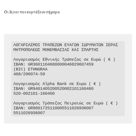
Οι Άγιοι που εορτάζουν σήμερα
ΛΟΓΑΡΙΑΣΜΟΙ ΤΡΑΠΕΖΩΝ ΕΥΑΓΩΝ ΙΔΡΥΜΑΤΩΝ ΙΕΡΑΣ 
ΜΗΤΡΟΠΟΛΕΩΣ ΜΟΝΕΜΒΑΣΙΑΣ ΚΑΙ ΣΠΑΡΤΗΣ

Λογαριασμός Εθνικής Τράπεζας σε Ευρώ ( € )

IBAN: GR3601104680000046829607459

(BIC) ETHNGRAA

468/296074-59

Λογαριασμός Alpha Bank σε Ευρώ ( € )

IBAN: GR9401405200520002101160460

520-002101-160460

Λογαριασμός Τράπεζας Πειραιώς σε Ευρώ ( € )

IBAN: GR9801725110005511026936007

5511026936007