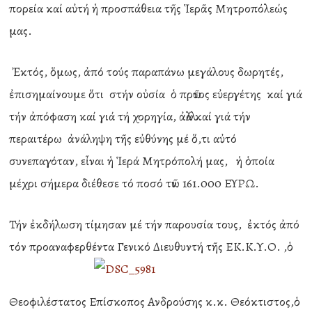
πορεία καί αὐτή ἡ προσπάθεια τῆς Ἱερᾶς Μητροπόλεώς
μας.
Ἐκτός, ὅμως, ἀπό τούς παραπάνω μεγάλους δωρητές,
ἐπισημαίνουμε ὅτι στήν οὐσία ὁ πρῶτος εὐεργέτης καί γιά
τήν ἀπόφαση καί γιά τή χορηγία, ἀλλά καί γιά τήν
περαιτέρω ἀνάληψη τῆς εὐθύνης μέ ὅ,τι αὐτό
συνεπαγόταν, εἶναι ἡ Ἱερά Μητρόπολή μας, ἡ ὁποία
μέχρι σήμερα διέθεσε τό ποσό τῶν 161.000 ΕΥΡΩ.
Τήν ἐκδήλωση τίμησαν μέ τήν παρουσία τους, ἐκτός ἀπό
τόν προαναφερθέντα Γενικό Διευθυντή τῆς
ΕΚ.Κ.Υ.Ο. ,ὁ
Θεοφιλέστατος Επίσκοπος Ανδρούσης κ.κ. Θεόκτιστος,ὁ