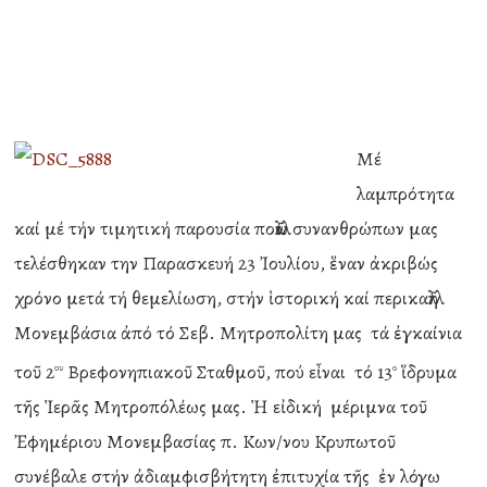
Μέ
λαμπρότητα
καί μέ τήν τιμητική παρουσία πολλῶν συνανθρώπων μας
τελέσθηκαν την Παρασκευή 23 Ἰουλίου, ἕναν ἀκριβώς
χρόνο μετά τή θεμελίωση, στήν ἱστορική καί περικαλλῆ
Μονεμβάσια ἀπό τό Σεβ. Μητροπολίτη μας τά ἐγκαίνια
τοῦ 2
Βρεφονηπιακοῦ Σταθμοῦ, πού εἶναι τό 13
ἵδρυμα
ου
ο
τῆς Ἱερᾶς Μητροπόλέως μας. Ἡ εἰδική μέριμνα τοῦ
Ἐφημέριου Μονεμβασίας π. Κων/νου Κρυπωτοῦ
συνέβαλε στήν ἀδιαμφισβήτητη ἐπιτυχία τῆς ἐν λόγω