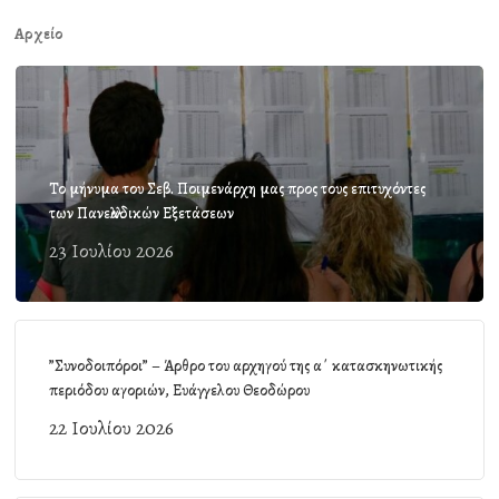
Αρχείο
Το μήνυμα του Σεβ. Ποιμενάρχη μας προς τους επιτυχόντες
των Πανελλαδικών Εξετάσεων
23 Ιουλίου 2026
”Συνοδοιπόροι” – Άρθρο του αρχηγού της α΄ κατασκηνωτικής
περιόδου αγοριών, Ευάγγελου Θεοδώρου
22 Ιουλίου 2026