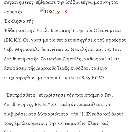
συγκινημένος εξέφρασε τήν ἰσόβ
ια εὐγνωμοσύνη του
πρός τήν
Ἐκκλησία τῆς
Ἑλλάδος καί τήν Ἐκκλ. Κεντρική Ὑπηρεσία Οἰκονομικῶν
(ΕΚ.Κ.Υ.Ο), γιατί μέ τίς θετικές εἰσηγήσεις τοῦ προέδρου
Σεβ. Μητροπολ. Ἰωαννίνων κ. Θεοκλήτου καί τοῦ Γεν.
Διευθυντῆ αὐτῆς Ἀντωνίου Ζαμπέλη, καθώς καί μέ τίς
ἀποφάσεις τῆς Διαρκοῦς Ἱερᾶς Συνόδου, τό ἔργο
ἐπιχορηγήθηκε μέ τό ποσό τῶν 161.408,65 ΕΥΡΩ.
Ἐπιπρόσθετα, εὐχαρίστησε τόν παριστάμενο Γεν.
Διευθυντή τῆς ΕΚ.Κ.Υ.Ο. καί τόν παρακάλεσε νά
διαβιβάσει στό Μακαριώτατο, τήν ῾Ι. Σύνοδο καί ὅλους
τούς ἐμπλεκόμενους τήν ευγνωμοσύνη ὅλων καί,