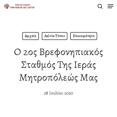
Men
Skip
search
to
Close
main
Menu
content
Αρχείο
Δελτία Τύπου
Επικαιρότητα
Ο 2ος Βρεφονηπιακός
Σταθμός Της Ιεράς
Μητροπόλεώς Μας
28 Ιουλίου 2010