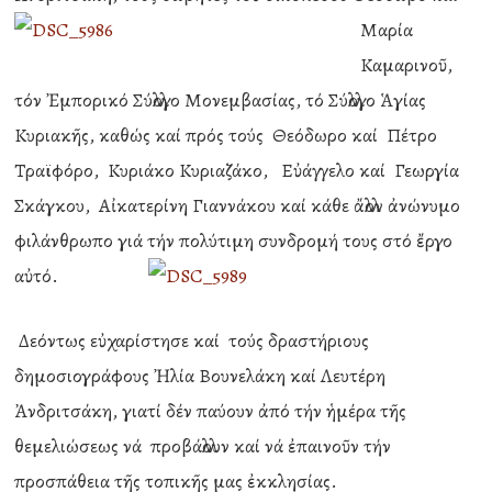
Μαρία
Καμαρινοῦ,
τόν Ἐμπορικό Σύλλογο Μονεμβασίας, τό Σύλλογο Ἁγίας
Κυριακῆς, καθώς καί πρός τούς Θεόδωρο καί Πέτρο
Τραϊφόρο, Κυριάκο Κυριαζάκο, Εὐάγγελο καί Γεωργία
Σκάγκου, Αἰκατερίνη Γιαννάκου καί κάθε ἄλλον ἀνώνυμο
φιλάνθρωπο γιά τήν πολύτιμη συνδρομή τους στό ἔργο
αὐτό.
Δεόντως εὐχαρίστησε καί τούς δραστήριους
δημοσιογράφους Ἠλία Βουνελάκη καί Λευτέρη
Ἀνδριτσάκη, γιατί δέν παύουν ἀπό τήν ἡμέρα τῆς
θεμελιώσεως νά προβάλλουν καί νά ἐπαινοῦν τήν
προσπάθεια τῆς τοπικῆς μας ἐκκλησίας.