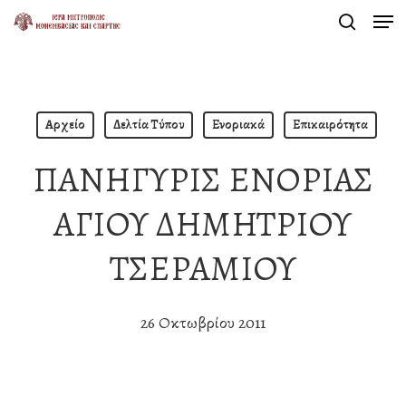
Men
Skip
search
to
Close
main
Menu
content
Αρχείο
Δελτία Τύπου
Ενοριακά
Επικαιρότητα
ΠΑΝΗΓΥΡΙΣ ΕΝΟΡΙΑΣ
ΑΓΙΟΥ ΔΗΜΗΤΡΙΟΥ
ΤΣΕΡΑΜΙΟΥ
26 Οκτωβρίου 2011