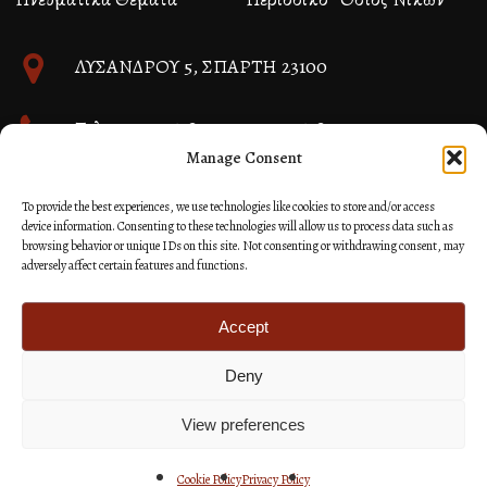
ΛΥΣΑΝΔΡΟΥ 5, ΣΠΑΡΤΗ 23100
Τηλ. 27310 26580 και 27310 26581
Manage Consent
info@immspartis.gr
To provide the best experiences, we use technologies like cookies to store and/or access
device information. Consenting to these technologies will allow us to process data such as
browsing behavior or unique IDs on this site. Not consenting or withdrawing consent, may
adversely affect certain features and functions.
© 2024 ΙΕΡΑ ΜΗΤΡΟΠΟΛΙΣ ΜΟΝΕΜΒΑΣΙΑΣ ΚΑΙ
ΣΠΑΡΤΗΣ
Accept
Deny
Κατασκευή Ιστοσελίδων Site as you GO: Falcon από
Hellenic Technologies
View preferences
Cookie Policy
Privacy Policy