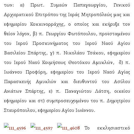
των: α) Πρωτ. Συμεών Παπαγεωργίου, Γενικού
Αρχιερατικού Επιτρόπου της Ιεράς Μητροπόλεώς μας και
εφημερίου Κοκκινορράχης, ο οποίος και εκήρυξε τον
θείον λόγον, β) π. Γεωργίου Φωτόπουλου, προϊσταμένου
του Ιερού Προσκυνήματος του Ιερού Ναού Αγίου
Βασιλείου Σπάρτης, γ) π. Νικολάου Τσάκου, εφημερίου
του Ιερού Ναού Κοιμήσεως Θεοτόκου Αμυκλών, δ) π.
Ιωάννου Προφύρη, εφημερίου του Ιερού Ναού Αγίας
Παρασκευής Αμυκλών και διευθυντού του Ασύλου
Ανιάτων Σπάρτης, ε) π. Παναγιώτου Λάτση, οικείου
εφημερίου και στ) συμπροσευχομένου του π. Δημητρίου
Σταυρόπουλου, εφημερίου Αγίου Ιωάννου.
Το εκκλησιαστικό