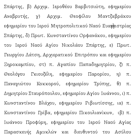
Σπάρτης, β) Αρχιμ. Ιεροθέου Βαρβιτσιώτη, εφημερίου
Αναβρυτής, γ) Αρχιμ. Θεοφίλου Μαντζαβράκου
εφημερίου του Ιερού Μητροπολιτικού Ναού Ευαγγελιστρίας
Σπάρτης, δ) Πρωτ. Κωνσταντίνου Ορφανάκου, εφημερίου
του Ιερού Ναού Αγίου Νικολάου Σπάρτης, ε) Πρωτ.
Γεωργίου Λάτση, Αρχιερατικού Επιτρόπου και εφημερίου
Ξηροκαμπίου, στ) π. Αγαπίου Παπαδημητρίου, ζ) π.
Θεολόγου Γκιουζέλη, εφημερίου Παρορίου, η) π.
Παναγιώτου Κοκκορού, εφημερίου Τρύπης, θ) π.
Δημητρίου Σταυρόπουλου, εφημερίου Αγίου Ιωάννου, ι) π.
Κωνσταντίνου Βλάχου, εφημερίου Ριβιωτίσσης, ια) π.
Κωνσταντίνου Γρίβα, εφημερίου Πικουλιανίκων, ιβ) π.
Ιωάννου Προφύρη, εφημερίου του Ιερού Ναού Αγίας
Παρασκευής Αμυκλών και διευθυντού του Ασύλου