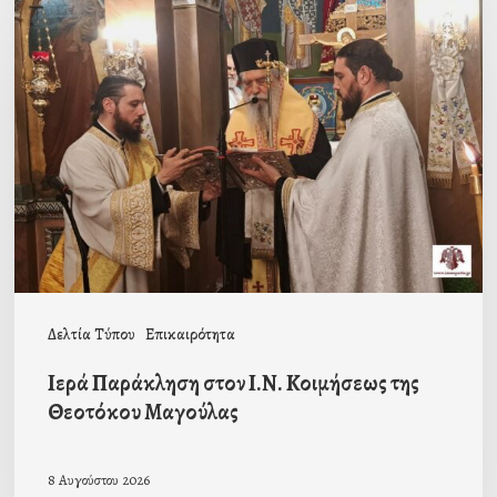
Παράκληση
στον
Ι.Ν.
Κοιμήσεως
της
Θεοτόκου
Μαγούλας
Δελτία Τύπου
Επικαιρότητα
Ιερά Παράκληση στον Ι.Ν. Κοιμήσεως της
Θεοτόκου Μαγούλας
8 Αυγούστου 2026