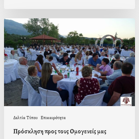
Πρόσκληση
προς
τους
Ομογενείς
μας
Δελτία Τύπου
Επικαιρότητα
Πρόσκληση προς τους Ομογενείς μας