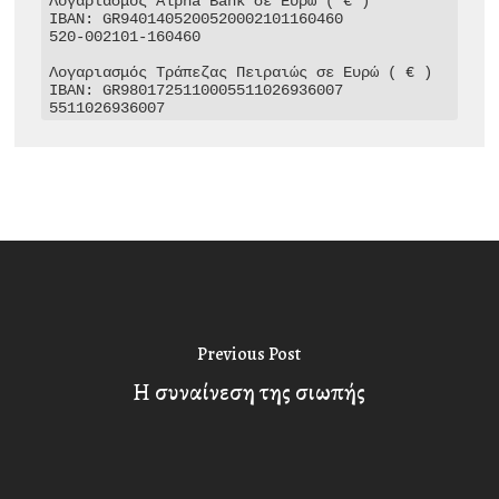
Λογαριασμός Alpha Bank σε Ευρώ ( € )

IBAN: GR9401405200520002101160460

520-002101-160460

Λογαριασμός Τράπεζας Πειραιώς σε Ευρώ ( € )

IBAN: GR9801725110005511026936007

5511026936007
Previous Post
Η συναίνεση της σιωπής