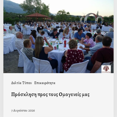
Πρόσκληση
προς
τους
Ομογενείς
μας
Δελτία Τύπου
Επικαιρότητα
Πρόσκληση προς τους Ομογενείς μας
7 Αυγούστου 2026