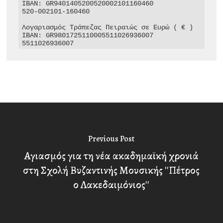
IBAN: GR9401405200520002101160460

520-002101-160460

Λογαριασμός Τράπεζας Πειραιώς σε Ευρώ ( € )

IBAN: GR9801725110005511026936007

5511026936007
Previous Post
Αγιασμός για τη νέα ακαδημαϊκή χρονιά
στη Σχολή Βυζαντινής Μουσικής ''Πέτρος
ο Λακεδαιμόνιος''