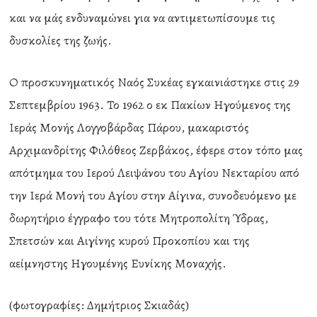
και να μάς ενδυναμώνει για να αντιμετωπίσουμε τις
δυσκολίες της ζωής.
Ο προσκυνηματικός Ναός Συκέας εγκαινιάστηκε στις 29
Σεπτεμβρίου 1963. Το 1962 ο εκ Πακίων Ηγούμενος της
Ιεράς Μονής Λογγοβάρδας Πάρου, μακαριστός
Αρχιμανδρίτης Φιλόθεος Ζερβάκος, έφερε στον τόπο μας
απότμημα του Ιερού Λειψάνου του Αγίου Νεκταρίου από
την Ιερά Μονή του Αγίου στην Αίγινα, συνοδευόμενο με
δωρητήριο έγγραφο του τότε Μητροπολίτη Ύδρας,
Σπετσών και Αιγίνης κυρού Προκοπίου και της
αείμνηστης Ηγουμένης Ευνίκης Μοναχής.
(φωτογραφίες: Δημήτριος Σκιαδάς)