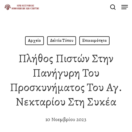
Men
Skip
search
to
Close
main
Menu
content
Αρχείο
Δελτία Τύπου
Επικαιρότητα
Πλήθος Πιστών Στην
Πανήγυρη Του
Προσκυνήματος Του Αγ.
Νεκταρίου Στη Συκέα
10 Νοεμβρίου 2023