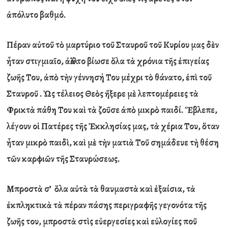
ἀ
πόλυτο βαθμό.
Πέραν α
ὐ
το
ῦ
τ
ὸ
μαρτύριο το
ῦ
Σταυρο
ῦ
το
ῦ
Κυρίου μας δ
ὲ
ν
ἦ
ταν στιγμια
ῖ
ο,
ἀ
λλά το βίωσε
ὅ
λα τ
ὰ
χρόνια τ
ῆ
ς
ἐ
πιγείας
ζω
ῆ
ς Του,
ἀ
π
ὸ
τ
ὴ
ν γέννησή Του μέχρι τ
ὸ
θάνατο,
ἐ
π
ὶ
το
ῦ
Σταυρο
ῦ
.
Ὡ
ς τέλειος Θε
ὸ
ς
ἤ
ξερε μ
ὲ
λεπτομέρειες τ
ὰ
Φρικτ
ὰ
πάθη Του κα
ὶ
τ
ὰ
ζο
ῦ
σε
ἀ
π
ὸ
μικρ
ὸ
παιδί.
Ἔ
βλεπε,
λέγουν ο
ἱ
Πατέρες τ
ῆ
ς
Ἐ
κκλησίας μας, τ
ὰ
χέρια Του,
ὅ
ταν
ἦ
ταν μικρ
ὸ
παιδ
ὶ
, κα
ὶ
μ
ὲ
τ
ὴ
ν ματι
ὰ
Το
ῦ
σημάδευε τ
ὴ
θέση
τ
ῶ
ν καρφι
ῶ
ν τ
ῆ
ς Σταυρώσεως.
Μπροστ
ὰ
σ’
ὅ
λα α
ὐ
τ
ὰ
τ
ὰ
θαυμαστ
ὰ
κα
ὶ
ἐ
ξαίσια, τ
ὰ
ἐ
κπληκτικ
ὰ
τ
ὰ
πέραν πάσης περιγραφ
ῆ
ς γεγονότα τ
ῆ
ς
ζω
ῆ
ς του, μπροστ
ὰ
στ
ὶ
ς ε
ὐ
εργεσίες κα
ὶ
ε
ὐ
λογίες πο
ῦ