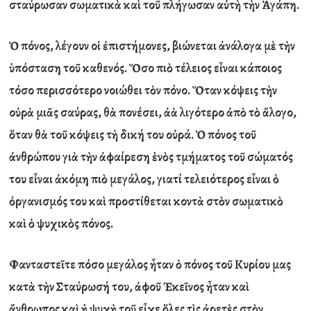
σταύρωσαν σωματικ
ὰ
κα
ὶ
το
ῦ
πλήγωσαν α
ὐ
τ
ὴ
τ
ὴ
ν
Ἀ
γάπη.
Ὁ
πόνος, λέγουν ο
ἱ
ἐ
πιστήμονες, βιώνεται
ἀ
νάλογα μ
ὲ
τ
ὴ
ν
ὑ
πόσταση το
ῦ
καθενός.
Ὅ
σο πι
ὸ
τέλειος ε
ἶ
ναι κάποιος
τόσο περισσότερο νοιώθει τ
ὸ
ν πόνο.
Ὅ
ταν κόψεις τ
ὴ
ν
ο
ὐ
ρ
ὰ
μι
ᾶ
ς σαύρας, θ
ὰ
πονέσει,
ἀ
ὰ
λιγότερο
ἀ
π
ὸ
τ
ὸ
ἄ
λογο,
ὅ
ταν θ
ὰ
το
ῦ
κόψεις τ
ὴ
δική του ο
ὐ
ρά.
Ὁ
πόνος το
ῦ
ἀ
νθρώπου γι
ὰ
τ
ὴ
ν
ἀ
φαίρεση
ἑ
ν
ὸ
ς τμήματος το
ῦ
σώματός
του ε
ἶ
ναι
ἀ
κόμη πι
ὸ
μεγάλος, γιατί τελειότερος ε
ἶ
ναι
ὁ
ὀ
ργανισμός του κα
ὶ
προστίθεται κοντ
ὰ
στ
ὸ
ν σωματικ
ὸ
κα
ὶ
ὁ
ψυχικ
ὸ
ς πόνος.
Φανταστε
ῖ
τε πόσο μεγάλος
ἦ
ταν
ὁ
πόνος το
ῦ
Κυρίου μας
κατ
ὰ
τ
ὴ
ν Σταύρωσή του,
ἀ
φο
ῦ
Ἐ
κε
ῖ
νος
ἦ
ταν κα
ὶ
ἄ
νθρωπος κα
ὶ
ἡ
ψυχ
ὴ
το
ῦ
ε
ἶ
χε
ὅ
λες τ
ὶ
ς
ἀ
ρετ
ὲ
ς στ
ὸ
ν