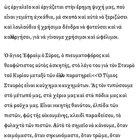
ὡ
ς
ἐ
ργαλε
ῖ
ο κα
ὶ
ἐ
ργάζεται στ
ὴ
ν
ἔ
ρημη ψυχή μας, πο
ὺ
ε
ἶ
ναι γεμάτη
ἀ
γκάθια, μ
ὲ
σκοπ
ὸ
κα
ὶ
α
ὐ
τ
ὰ
ν
ὰ
ξεριζώσει
κα
ὶ
λουλούδια
ἢ
χρήσιμα δένδρα ν
ὰ
φυτεύσει κα
ὶ
ν
ὰ
καλλιεργήσει, γι
ὰ
ν
ὰ
γίνουμε χρήσιμοι κα
ὶ
ὠ
φέλιμοι.
Ὁ
ἅ
γιος
Ἐ
φρα
ὶ
μ
ὁ
Σύρος,
ὁ
πνευματοφόρος κα
ὶ
θεοφώτιστος α
ὐ
τ
ὸ
ς
ἀ
σκητ
ὴ
ς, στ
ὸ
λόγο του γι
ὰ
τ
ὸ
ν Σταυρ
ὸ
το
ῦ
Κυρίου μεταξ
ὺ
τ
ῶ
ν
ἄ
λλων παρατηρε
ῖ
:<<
Ὁ
Τίμιος
Σταυρ
ὸ
ς ε
ἶ
ναι καύχημα καυχημάτων.
Ἂ
ς τ
ὸ
ν τυπώσουμε
στ
ὸ
μέτωπό μας, στ
ὰ
χέρια μας κα
ὶ
στ
ὰ
πόδια μας κα
ὶ
στ
ὰ
ρο
ῦ
χα μας. Ε
ἶ
ναι νικητ
ὴ
ς θανάτου,
ἐ
λπίδα τ
ῶ
ν
πιστ
ῶ
ν, φ
ῶ
ς τ
ῆ
ς ο
ἰ
κουμένης, κλειδ
ὶ
παραδείσου, τ
ὸ
φυλαχτ
ὸ
τ
ῶ
ν πιστ
ῶ
ν. Α
ὐ
τ
ὸ
τ
ὸ
σημε
ῖ
ο ν
ὰ
κάνουμε,
ὅ
ταν
κοιμόμαστε,
ὅ
ταν σηκωνόμαστε,
ὅ
ταν τρ
ῶ
με,
ὅ
ταν