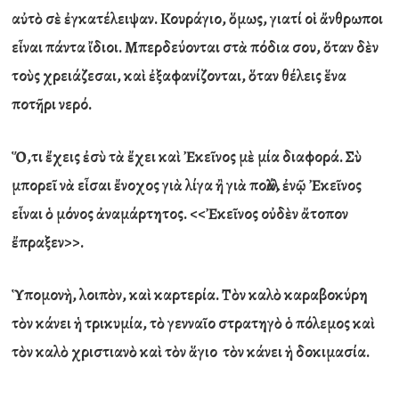
α
ὐ
τ
ὸ
σ
ὲ
ἐ
γκατέλειψαν. Κουράγιο,
ὅ
μως, γιατί ο
ἱ
ἄ
νθρωποι
ε
ἶ
ναι πάντα
ἴ
διοι. Μπερδεύονται στ
ὰ
πόδια σου,
ὅ
ταν δ
ὲ
ν
το
ὺ
ς χρειάζεσαι, κα
ὶ
ἐ
ξαφανίζονται,
ὅ
ταν θέλεις
ἕ
να
ποτ
ῆ
ρι νερό.
Ὅ
,τι
ἔ
χεις
ἐ
σ
ὺ
τ
ὰ
ἔ
χει κα
ὶ
Ἐ
κε
ῖ
νος μ
ὲ
μία διαφορά. Σ
ὺ
μπορε
ῖ
ν
ὰ
ε
ἶ
σαι
ἔ
νοχος γι
ὰ
λίγα
ἢ
γι
ὰ
πολλά,
ἐ
ν
ῷ
Ἐ
κε
ῖ
νος
ε
ἶ
ναι
ὁ
μόνος
ἀ
ναμάρτητος. <<
Ἐ
κε
ῖ
νος ο
ὐ
δ
ὲ
ν
ἄ
τοπον
ἔ
πραξεν>>.
Ὑ
πομον
ὴ
, λοιπ
ὸ
ν, κα
ὶ
καρτερία. Τ
ὸ
ν καλ
ὸ
καραβοκύρη
τ
ὸ
ν κάνει
ἡ
τρικυμία, τ
ὸ
γεννα
ῖ
ο στρατηγ
ὸ
ὁ
πόλεμος κα
ὶ
τ
ὸ
ν καλ
ὸ
χριστιαν
ὸ
κα
ὶ
τ
ὸ
ν
ἅ
γιο τ
ὸ
ν κάνει
ἡ
δοκιμασία.