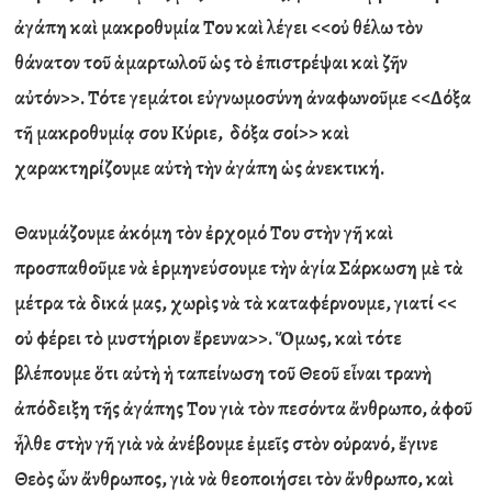
ἀ
γάπη κα
ὶ
μακροθυμία Του κα
ὶ
λέγει <<ο
ὐ
θέλω τ
ὸ
ν
θάνατον το
ῦ
ἁ
μαρτωλο
ῦ
ὡ
ς τ
ὸ
ἐ
πιστρέψαι κα
ὶ
ζ
ῆ
ν
α
ὐ
τόν>>. Τότε γεμάτοι ε
ὐ
γνωμοσύνη
ἀ
ναφωνο
ῦ
με <<Δόξα
τ
ῆ
μακροθυμί
ᾳ
σου Κύριε, δόξα σοί>> κα
ὶ
χαρακτηρίζουμε α
ὐ
τ
ὴ
τ
ὴ
ν
ἀ
γάπη
ὡ
ς
ἀ
νεκτική.
Θαυμάζουμε
ἀ
κόμη τ
ὸ
ν
ἐ
ρχομό Του στ
ὴ
ν γ
ῆ
κα
ὶ
προσπαθο
ῦ
με ν
ὰ
ἑ
ρμηνεύσουμε τ
ὴ
ν
ἁ
γία Σάρκωση μ
ὲ
τ
ὰ
μέτρα τ
ὰ
δικά μας, χωρ
ὶ
ς ν
ὰ
τ
ὰ
καταφέρνουμε, γιατί <<
ο
ὐ
φέρει τ
ὸ
μυστήριον
ἔ
ρευνα>>.
Ὅ
μως, κα
ὶ
τότε
βλέπουμε
ὅ
τι α
ὐ
τ
ὴ
ἡ
ταπείνωση το
ῦ
Θεο
ῦ
ε
ἶ
ναι τραν
ὴ
ἀ
πόδειξη τ
ῆ
ς
ἀ
γάπης Του γι
ὰ
τ
ὸ
ν πεσόντα
ἄ
νθρωπο,
ἀ
φο
ῦ
ἦ
λθε στ
ὴ
ν γ
ῆ
γι
ὰ
ν
ὰ
ἀ
νέβουμε
ἐ
με
ῖ
ς στ
ὸ
ν ο
ὐ
ρανό,
ἔ
γινε
Θε
ὸ
ς
ὧ
ν
ἄ
νθρωπος, γι
ὰ
ν
ὰ
θεοποιήσει τ
ὸ
ν
ἄ
νθρωπο, κα
ὶ