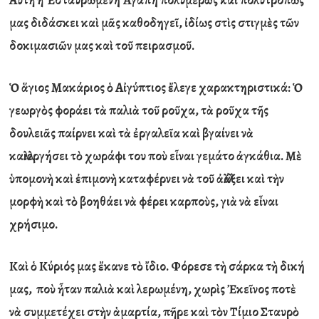
Α
ὐ
τ
ὴ
ἡ
Ἐ
σταυρωμένη
Ἀ
γάπη πολυμερ
ῶ
ς κα
ὶ
πολυτρόπως
μας διδάσκει κα
ὶ
μ
ᾶ
ς καθοδηγε
ῖ
,
ἰ
δίως στ
ὶ
ς στιγμ
ὲ
ς τ
ῶ
ν
δοκιμασι
ῶ
ν μας κα
ὶ
το
ῦ
πειρασμο
ῦ
.
Ὁ
ἅ
γιος Μακάριος
ὁ
Α
ἰ
γύπτιος
ἔ
λεγε χαρακτηριστικά:
Ὁ
γεωργ
ὸ
ς φοράει τ
ὰ
παλι
ὰ
το
ῦ
ρο
ῦ
χα, τ
ὰ
ρο
ῦ
χα τ
ῆ
ς
δουλει
ᾶ
ς παίρνει κα
ὶ
τ
ὰ
ἐ
ργαλε
ῖ
α κα
ὶ
βγαίνει ν
ὰ
καλλιεργήσει τ
ὸ
χωράφι του πο
ὺ
ε
ἶ
ναι γεμάτο
ἀ
γκάθια. Μ
ὲ
ὑ
πομον
ὴ
κα
ὶ
ἐ
πιμον
ὴ
καταφέρνει ν
ὰ
το
ῦ
ἀ
λλάξει κα
ὶ
τ
ὴ
ν
μορφ
ὴ
κα
ὶ
τ
ὸ
βοηθάει ν
ὰ
φέρει καρπο
ὺ
ς, γι
ὰ
ν
ὰ
ε
ἶ
ναι
χρήσιμο.
Κα
ὶ
ὁ
Κύριός μας
ἔ
κανε τ
ὸ
ἴ
διο. Φόρεσε τ
ὴ
σάρκα τ
ὴ
δική
μας, πο
ὺ
ἦ
ταν παλι
ὰ
κα
ὶ
λερωμένη, χωρ
ὶ
ς
Ἐ
κε
ῖ
νος ποτ
ὲ
ν
ὰ
συμμετέχει στ
ὴ
ν
ἁ
μαρτία, π
ῆ
ρε κα
ὶ
τ
ὸ
ν Τίμιο Σταυρ
ὸ