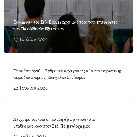
Το μήνυμα του Σεβ. Ποιμενάρχη μας προς τους επιτυχόντες
των Πανελλαδικών Εξετάσεων
23 Ιουλίου 2026
”Συνοδοιπόροι” – Άρθρο του αρχηγού της α΄ κατασκηνωτικής
περιόδου αγοριών, Ευάγγελου Θεοδώρου
22 Ιουλίου 2026
Αποχαιρετιστήρια επίσκεψη αξιωματικών και
υπαξιωματικών στον Σεβ. Ποιμενάρχη μας
21 Ιουλίου 2026