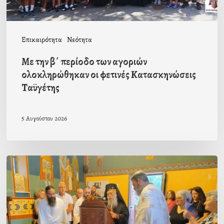
φετινές
Κατασκηνώσεις
Επικαιρότητα
Νεότητα
Ταϋγέτης
Με την β΄ περίοδο των αγοριών
ολοκληρώθηκαν οι φετινές Κατασκηνώσεις
Ταϋγέτης
5 Αυγούστου 2026
Ιερά
Παράκληση
στον
οικισμό