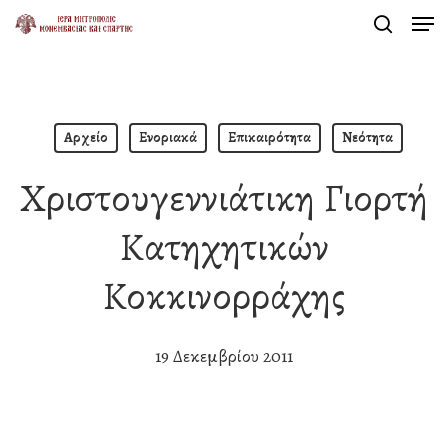
Men
Skip
search
to
main
content
Αρχείο
Ενοριακά
Επικαιρότητα
Νεότητα
Χριστουγεννιάτικη Γιορτή
Κατηχητικών
Κοκκινορράχης
19 Δεκεμβρίου 2011