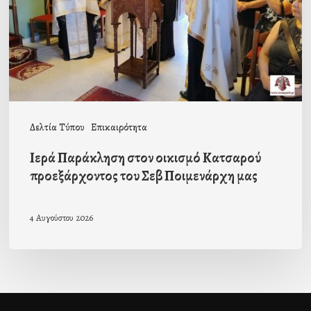
Κατσαρού
προεξάρχοντος
του
Σεβ
Ποιμενάρχη
μας
Δελτία Τύπου
Επικαιρότητα
Ιερά Παράκληση στον οικισμό Κατσαρού
προεξάρχοντος του Σεβ Ποιμενάρχη μας
4 Αυγούστου 2026