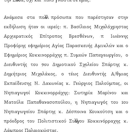
Ανάμεσα στα πολλά πρόσωπα που παρέστησαν στην
εκδήλωση ήταν οι ιερείς: π. Βασίλειος Μιχαλόχρηστας
Αρχιερατικός Επίτροπος Βρεσθένων, π Ιωάννης
Προφύρης εφημέριος Αγίας Παρασκευής Αμυκλών και ο
Εφημέριος Κοκκινορράχης π. Συμεών Παπαγεωργίου, ο
Διευθυντής του 9ου Δημοτικού Σχολείου Σπάρτης κ.
Δημήτριος Μιχαλάκος, ο τέως Διευθυντής Α/θμιας
Εκπαίδευσης Ν. Λακωνίας κ. Γεώργιος Παλούμπας, οι
Νηπιαγωγοί Κοκκινορράχης: Σωτηρία Μαρίνου και
Ματούλα Παπαθανασοπούλου, η Νηπιαγωγός του 1ου
Νηπιαγωγείου Σπάρτης κ. Δέσποινα Κουκούτση και ο
πρόεδρος του Πολιτιστικού Συλλόγου Κοκκινόρραχης κ.
Λάμπρος Παλαιοκώστας.