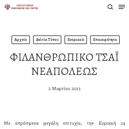
Men
Skip
search
to
Close
main
Menu
content
Αρχείο
Δελτία Τύπου
Ενοριακά
Επικαιρότητα
ΦΙΛΑΝΘΡΩΠΙΚΟ ΤΣΑΪ
ΝΕΑΠΟΛΕΩΣ
2 Μαρτίου 2013
Με απρόσμενα μεγάλη επιτυχία, την Κυριακή 24