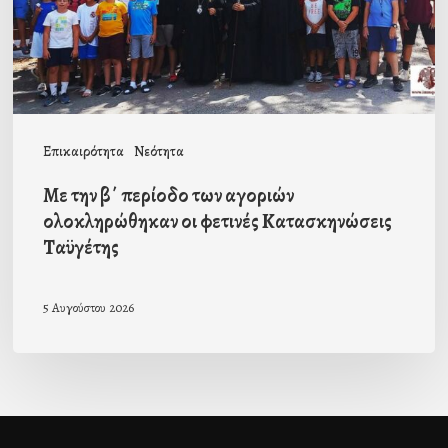
αγοριών
ολοκληρώθηκαν
οι
φετινές
Κατασκηνώσεις
Επικαιρότητα
Νεότητα
Ταϋγέτης
Με την β΄ περίοδο των αγοριών
ολοκληρώθηκαν οι φετινές Κατασκηνώσεις
Ταϋγέτης
5 Αυγούστου 2026