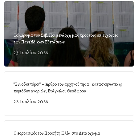
Το μήνυμα του Σεβ. Ποιμενάρχη μας προς τους επιτυχόντες
των Πανελλαδικών Εξετάσεων
23 Ιουλίου 2026
”Συνοδοιπόροι” – Άρθρο του αρχηγού της α΄ κατασκηνωτικής
περιόδου αγοριών, Ευάγγελου Θεοδώρου
22 Ιουλίου 2026
Ο εορτασμός του Προφήτη Ηλία στο Λευκόχωμα