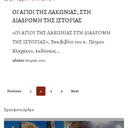
Σεβασμιωτάτου
ΑΓΙΟΙ
ΟΙ ΑΓΙΟΙ ΤΗΣ ΛΑΚΩΝΙΑΣ, ΣΤΗ
Μητροπολίτου
ΤΗΣ
ΔΙΑΔΡΟΜΗ ΤΗΣ ΙΣΤΟΡΙΑΣ
μας
ΛΑΚΩΝΙΑΣ,
«ΟΙ ΑΓΙΟΙ ΤΗΣ ΛΑΚΩΝΙΑΣ ΣΤΗ ΔΙΑΔΡΟΜΗ
ΣΤΗ
ΤΗΣ ΙΣΤΟΡΙΑΣ», Ένα βιβλίο του κ. Πέτρου
ΔΙΑΔΡΟΜΗ
Βλαχάκου, ἐκδόσεως…
ΤΗΣ
admin
8 Μαρτίου 2012
ΙΣΤΟΡΙΑΣ
Previous
1
2
3
4
Next
Πρόσφατα άρθρα