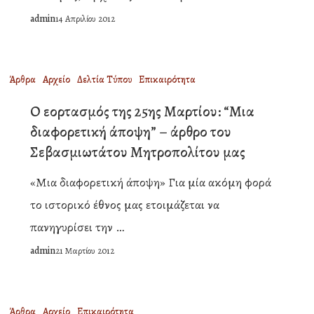
μας”,
admin
14 Απριλίου 2012
ομιλία
του
Μητροπολίτη
Ο
Άρθρα
Αρχείο
Δελτία Τύπου
Επικαιρότητα
μας
εορτασμός
Ο εορτασμός της 25ης Μαρτίου: “Μια
κ.
της
διαφορετική άποψη” – άρθρο του
Ευσταθίου
25ης
Σεβασμιωτάτου Μητροπολίτου μας
την
Μαρτίου:
Μ.Παρασκευή
«Μια διαφορετική άποψη» Για μία ακόμη φορά
“Μια
2012
το ιστορικό έθνος μας ετοιμάζεται να
διαφορετική
πανηγυρίσει την …
άποψη”
admin
21 Μαρτίου 2012
–
άρθρο
του
ΟΙ
Άρθρα
Αρχείο
Επικαιρότητα