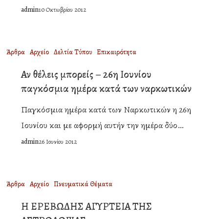
admin
10 Οκτωβρίου 2012
φοιτητής
μαθηματικών
Γεώργιος
Αν
Άρθρα
Αρχείο
Δελτία Τύπου
Επικαιρότητα
Αλατσάς
θέλεις
Αν θέλεις μπορείς – 26η Ιουνίου
μπορείς
παγκόσμια ημέρα κατά των ναρκωτικών
–
Παγκόσμια ημέρα κατά των Ναρκωτικών η 26η
26η
Ιουνίου και με αφορμή αυτήν την ημέρα δύο…
Ιουνίου
admin
26 Ιουνίου 2012
παγκόσμια
ημέρα
κατά
Η
Άρθρα
Αρχείο
Πνευματικά Θέματα
των
ΕΡΕΒΩΔΗΣ
Η ΕΡΕΒΩΔΗΣ ΑΓΥΡΤΕΙΑ ΤΗΣ
ναρκωτικών
ΑΓΥΡΤΕΙΑ