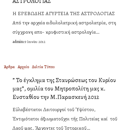
ΑΣΤΡΟΛΟΓΙΑΣ
ΤΗΣ
Η ΕΡΕΒΩΔΗΣ ΑΓΥΡΤΕΙΑ ΤΗΣ ΑΣΤΡΟΛΟΓΙΑΣ
ΑΣΤΡΟΛΟΓΙΑΣ
Από την αρχαία ειδωλολατρική αστρολατρία, στη
σύγχρονη απο- κρυφιστική αστρολογία…
admin
19 Ιουνίου 2012
”
Άρθρα
Αρχείο
Δελτία Τύπου
Το
” Το έγκλημα της Σταυρώσεως του Κυρίου
έγκλημα
μας”, ομιλία του Μητροπολίτη μας κ.
της
Ευσταθίου την Μ.Παρασκευή 2012
Σταυρώσεως
Εὐλαβέστατοι Λειτουργοί τοῦ Ὑψίστου,
του
Ἐντιμότατοι ἀξιωματοῦχοι τῆς Πολιτείας καί τοῦ
Κυρίου
Λαοῦ μας, Ἄρχοντες τοῦ Ἱστορικοῦ…