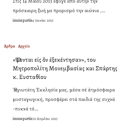
Στις 14 Μαΐου 2013 έφυγε από αυτήν την
πρόσκαιρη ζωή με προρισμό την αιώνια ,…
immspartis
4 Ιουνίου 2013
«Ὄψονται
Άρθρα
Αρχείο
εἰς
«Ὄψονται εἰς ὅν ἐξεκέντησαν», του
ὅν
Μητροπολίτη Μονεμβασίας και Σπάρτης
ἐξεκέντησαν»,
κ. Ευσταθίου
του
Ἡ ἁγιωτάτη Ἐκκλησία μας, μέσα σέ ἀτμόσφαιρα
Μητροπολίτη
μυσταγωγική, προσφέρει στά παιδιά της συχνά
Μονεμβασίας
-πυκνά τό…
και
immspartis
30 Απριλίου 2013
Σπάρτης
κ.