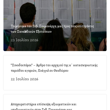
Το μήνυμα του Σεβ. Ποιμενάρχη μας προς τους επιτυχόντες
των Πανελλαδικών Εξετάσεων
23 Ιουλίου 2026
”Συνοδοιπόροι” – Άρθρο του αρχηγού της α΄ κατασκηνωτικής
περιόδου αγοριών, Ευάγγελου Θεοδώρου
22 Ιουλίου 2026
Αποχαιρετιστήρια επίσκεψη αξιωματικών και
υπαξιωματικών στον Σεβ. Ποιμενάρχη μας