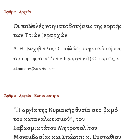
Ευσταθίου
Οι
Άρθρα
Αρχείο
πολλαπλές
Οι πολλαπλές νοηματοδοτήσεις της εορτής
νοηματοδοτήσεις
των Τριών Ιεραρχών
της
Δ. Θ. Βαχαβιώλος Οι πολλαπλές νοηματοδοτήσεις
εορτής
της εορτής των Τριών Ιεραρχών (1) Οι εορτές, οι…
των
admin
1 Φεβρουαρίου 2013
Τριών
Ιεραρχών
“Η
Άρθρα
Αρχείο
Επικαιρότητα
αργία
“Η αργία της Κυριακής θυσία στο βωμό
της
του καταναλωτισμού”, του
Κυριακής
Σεβασμιωτάτου Μητροπολίτου
θυσία
Μονεμβασίας και Σπάρτης κ. Ευσταθίου