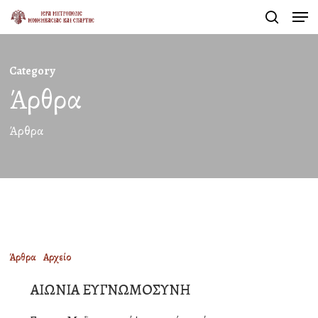
Men
Skip
search
to
Close
main
Menu
Category
content
Άρθρα
Άρθρα
ΑΙΩΝΙΑ
Άρθρα
Αρχείο
ΕΥΓΝΩΜΟΣΥΝΗ
ΑΙΩΝΙΑ ΕΥΓΝΩΜΟΣΥΝΗ