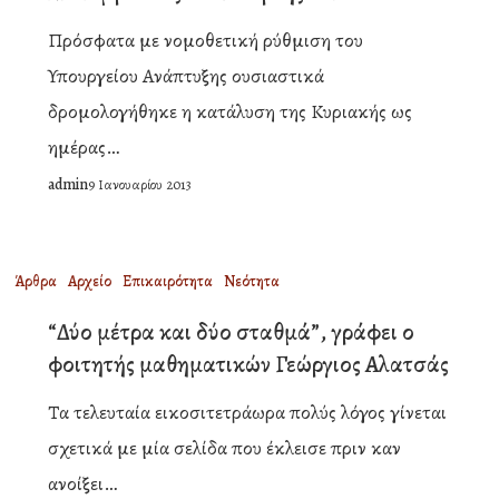
στο
Πρόσφατα με νομοθετική ρύθμιση του
βωμό
Υπουργείου Ανάπτυξης ουσιαστικά
του
δρομολογήθηκε η κατάλυση της Κυριακής ως
καταναλωτισμού”,
ημέρας…
του
admin
9 Ιανουαρίου 2013
Σεβασμιωτάτου
Μητροπολίτου
Μονεμβασίας
“Δύο
Άρθρα
Αρχείο
Επικαιρότητα
Νεότητα
και
μέτρα
“Δύο μέτρα και δύο σταθμά”, γράφει ο
Σπάρτης
και
φοιτητής μαθηματικών Γεώργιος Αλατσάς
κ.
δύο
Ευσταθίου
Τα τελευταία εικοσιτετράωρα πολύς λόγος γίνεται
σταθμά”,
σχετικά με μία σελίδα που έκλεισε πριν καν
γράφει
ανοίξει…
ο