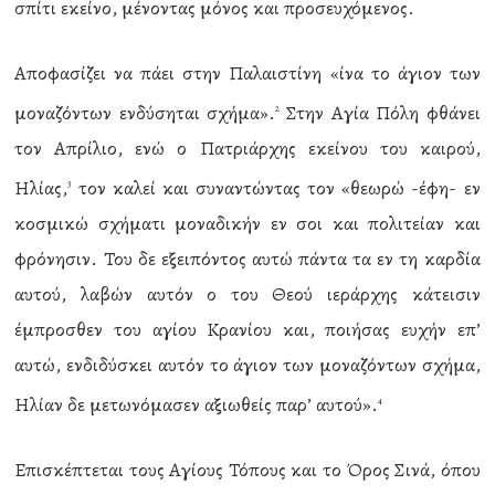
σπίτι εκείνο, μένοντας μόνος και προσευχόμενος.
Αποφασίζει να πάει στην Παλαιστίνη «ίνα το άγιον των
μοναζόντων ενδύσηται σχήμα».
Στην Αγία Πόλη φθάνει
2
τον Απρίλιο, ενώ ο Πατριάρχης εκείνου του καιρού,
Ηλίας,
τον καλεί και συναντώντας τον «θεωρώ -έφη- εν
3
κοσμικώ σχήματι μοναδικήν εν σοι και πολιτείαν και
φρόνησιν. Του δε εξειπόντος αυτώ πάντα τα εν τη καρδία
αυτού, λαβών αυτόν ο του Θεού ιεράρχης κάτεισιν
έμπροσθεν του αγίου Κρανίου και, ποιήσας ευχήν επ’
αυτώ, ενδιδύσκει αυτόν το άγιον των μοναζόντων σχήμα,
Ηλίαν δε μετωνόμασεν αξιωθείς παρ’ αυτού».
4
Επισκέπτεται τους Αγίους Τόπους και το Όρος Σινά, όπου