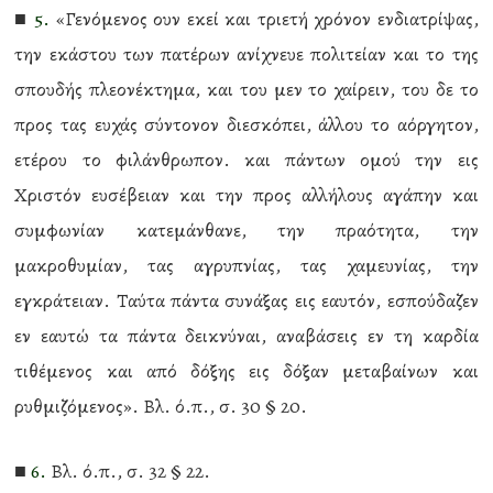
■
5.
«Γενόμενος ουν εκεί και τριετή χρόνον ενδιατρίψας,
την εκάστου των πατέρων ανίχνευε πολιτείαν και το της
σπουδής πλεονέκτημα, και του μεν το χαίρειν, του δε το
προς τας ευχάς σύντονον διεσκόπει, άλλου το αόργητον,
ετέρου το φιλάνθρω­πον. και πάντων ομού την εις
Χριστόν ευσέβειαν και την προς αλλήλους αγάπην και
συμφωνίαν κατεμάνθανε, την πραότητα, την
μακροθυμίαν, τας αγρυπνίας, τας χαμευνίας, την
εγκράτειαν. Ταύτα πάντα συνάξας εις εαυτόν, εσπούδαζεν
εν εαυτώ τα πάντα δεικνύναι, αναβάσεις εν τη καρδία
τιθέμενος και από δόξης εις δόξαν μεταβαίνων και
ρυθμιζόμενος». Βλ. ό.π., σ. 30 § 20.
■
6.
Βλ. ό.π., σ. 32 § 22.