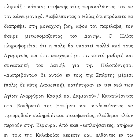
πλησιάζει κάποιος επιφανής νέος παρακαλώντας τον να
τον κάνει μοναχό. Διαβλέποντας ο Ηλίας ότι επρόκειτο να
διαπρέψει στη μοναχική ζωή, αφού τον παρέλαβε, τον
έκειρε μετωνομάζοντάς τον Δανιήλ. Ο Ηλίας
πληροφορείται ότι η πόλη θα υποστεί πολλά από τους
Αγαρηνούς και έτσι αναχωρεί με τον πιστό μαθητή και
συνασκητή του Δανιήλ για την Πελοπόννησο.
«Διατριβόντων δε αυτών εν τοις της Σπάρτης μέρεσι
(πόλις δε αύτη Λακωνική), κατήντησαν εν τινι νεώ των
Αγίων Αναργύρων Κοσμά και Δαμιανού».
Καταπλέοντας
8
στο Βουθρωτό της Ηπείρου και κινδυνεύοντας να
τιμωρηθούν σκληρά ένεκα συκοφαντίας, ελεύθεροι πλέον
περνούν στην Κέρκυρα. Από εκεί «ευπλοήσαντες, απήραν
εν τοις της Καλαβρίας μέρεσιν και, ελθόντες εν τω