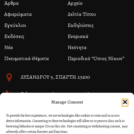
Άρθρα
Αρχείο
Αφιερώματα
Δελτία Τύπου
Εγκύκλιοι
Εκδηλώσεις
Εκδόσεις
Ενοριακά
Νέα
Νεότητα
Πνευματικά Θέματα
Περιοδικό “Όσιος Νίκων”
ΛΥΣΑΝΔΡΟΥ 5, ΣΠΑΡΤΗ 23100
Τηλ. 27310 26580 και 27310 26581
Manage Consent
info@immspartis.gr
To provide the best experiences, we use technologies like cookies to store and/or access
device information. Consenting to these technologies will allow us to process data such as
browsing behavior or unique IDs on this site. Not consenting or withdrawing consent, may
adversely affect certain features and functions.