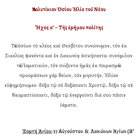
Ἀπολυτίκιον Ὁσίου Ἠλία τοῦ Νέου
Ἦχος α’ – Τῆς ἐρήμου πολίτης
Τῶν ὁσίων τό κλέος καί Θεσβίτου συνώνυμον, τόν ἐκ
Σικελίας φανέντα καί ἐν Λακωνίᾳ ἀσκήσαντα· συνόμιλον
τῶν Ἱαματικών, τὀν σώζοντα ἡμᾶς ἐκ πειρασμῶν·
προοράσεων γάρ θείων, τόν μηνυτήν, Ἠλίαν
εὐφημήσωμεν· δόξα τῷ σέ δοξάσαντι Χριστῷ, δόξα τῷ σἐ
θαυμαστώσαντι, δόξα τῷ ἐνεργούντι διά σου πᾶσιν
ἰάματα.
Ἐορτή Ἁγίου:
17 Αὐγούστου & Λακώνων Ἁγίων (Β’