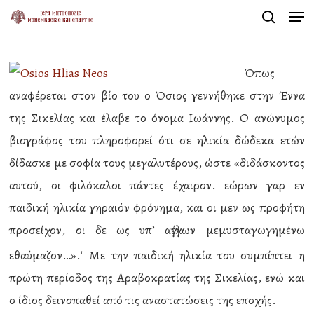
Men
Skip
search
to
Close
main
Menu
Όπως
content
αναφέρεται στον βίο του ο Όσιος γεννήθηκε στην Έννα
της Σικελίας και έλαβε το όνομα Ιωάννης. Ο ανώνυμος
βιογράφος του πληροφορεί ότι σε ηλικία δώδεκα ετών
δίδασκε με σοφία τους μεγαλυτέρους, ώστε «διδάσκοντος
αυτού, οι φιλόκαλοι πάντες έχαιρον. εώρων γαρ εν
παιδική ηλικία γηραιόν φρόνημα, και οι μεν ως προφήτη
προσείχον, οι δε ως υπ’ αγγέλων μεμυσταγωγημένω
εθαύμαζον…».
Με την παιδική ηλικία του συμπίπτει η
1
πρώτη περίοδος της Αραβοκρατίας της Σικελίας, ενώ και
ο ίδιος δεινοπαθεί από τις αναστατώσεις της εποχής.