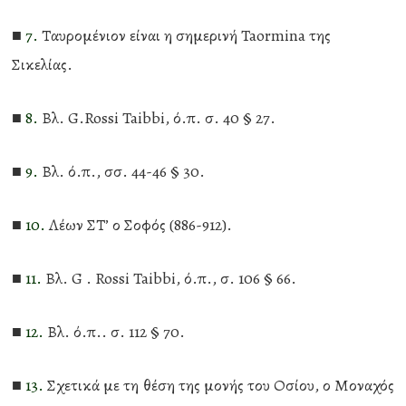
■
7.
Ταυρομένιον είναι η σημερινή Taormina της
Σικελίας.
■
8.
Βλ. G.Rossi Taibbi, ό.π. σ. 40 § 27.
■
9.
Βλ. ό.π., σσ. 44-46 § 30.
■
10.
Λέων ΣΤ’ ο Σοφός (886-912).
■
11.
Βλ. G . Rossi Taibbi, ό.π., σ. 106 § 66.
■
12.
Βλ. ό.π.. σ. 112 § 70.
■
13.
Σχετικά με τη θέση της μονής του Οσίου, ο Μοναχός