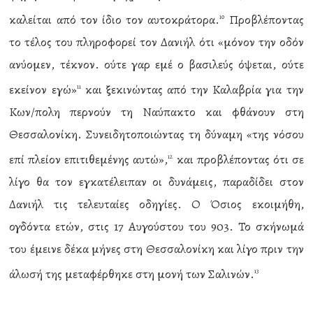
καλείται από τον ίδιο τον αυτοκράτορα.
Προβλέποντας
10
το τέλος του πληροφορεί τον Δανιήλ ότι «μόνον την οδόν
ανύομεν, τέκνον. ούτε γαρ εμέ ο βασιλεύς όψεται, ούτε
εκείνον εγώ»
και ξεκινώντας από την Καλαβρία για την
11
Κων/πολη περνούν τη Ναύπακτο και φθάνουν στη
Θεσσαλονίκη. Συνειδητοποιώντας τη δύναμη «της νόσου
επί πλείον επιτιθεμένης αυτώ»,
και προβλέποντας ότι σε
12
λίγο θα τον εγκατέλειπαν οι δυνάμεις, παραδίδει στον
Δανιήλ τις τελευταίες οδηγίες. Ο Όσιος εκοιμήθη,
ογδόντα ετών, στις 17 Αυγούστου του 903. Το σκήνωμά
του έμεινε δέκα μήνες στη Θεσσαλονίκη και λίγο πριν την
άλωσή της μεταφέρθηκε στη μονή των Σαλινών.
13