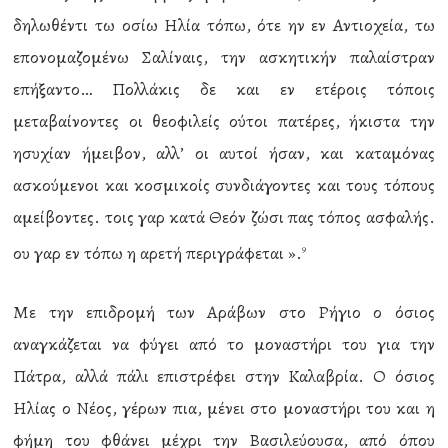
δηλωθέντι τω οσίω Ηλία τόπω, ότε ην εν Αντιοχεία, τω
επονομαζομένω Σαλίναις, την ασκητικήν παλαίστραν
επήξαντο… Πολλάκις δε και εν ετέροις τόποις
μεταβαίνοντες οι θεοφιλείς ούτοι πατέρες, ήκιστα την
ησυχίαν ήμειβον, αλλ’ οι αυτοί ήσαν, και καταμόνας
ασκούμενοι και κοσμικοίς συνδιάγοντες και τους τόπους
αμείβοντες. τοις γαρ κατά Θεόν ζώσι πας τόπος ασφαλής.
ου γαρ εν τόπω η αρετή περιγράφεται ».
9
Με την επιδρομή των Αράβων στο Ρήγιο ο όσιος
αναγκάζεται να φύγει από το μοναστήρι του για την
Πάτρα, αλλά πάλι επιστρέφει στην Καλαβρία. Ο όσιος
Ηλίας ο Νέος, γέρων πια, μένει στο μοναστήρι του και η
φήμη του φθάνει μέχρι την Βασιλεύουσα, από όπου