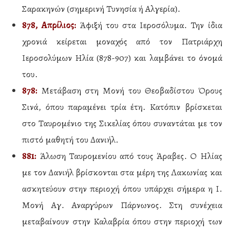
Σαρακηνών (σημερινή Τυνησία ή Αλγερία).
878, Απρίλιος:
Άφιξή του στα Ιεροσόλυμα. Την ίδια
χρονιά κείρεται μοναχός από τον Πατριάρχη
Ιεροσολύμων Ηλία (878-907) και λαμβάνει το όνομά
του.
878:
Μετάβαση στη Μονή του Θεοβαδίστου Όρους
Σινά, όπου παραμένει τρία έτη. Κατόπιν βρίσκεται
στο Ταυρομένιο της Σικελίας όπου συναντάται με τον
πιστό μαθητή του Δανιήλ.
881:
Άλωση Ταυρομενίου από τους Άραβες. Ο Ηλίας
με τον Δανιήλ βρίσκονται στα μέρη της Λακωνίας και
ασκητεύουν στην περιοχή όπου υπάρχει σήμερα η Ι.
Μονή Αγ. Αναργύρων Πάρνωνος. Στη συνέχεια
μεταβαίνουν στην Καλαβρία όπου στην περιοχή των