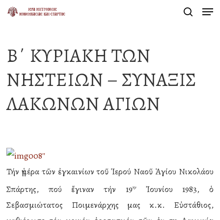
Men
Skip
search
to
Close
main
Menu
Β΄ ΚΥΡΙΑΚΗ ΤΩΝ
content
ΝΗΣΤΕΙΩΝ – ΣΥΝΑΞΙΣ
ΛΑΚΩΝΩΝ ΑΓΙΩΝ
Τήν ἡμέρα τῶν ἐγκαινίων τοῦ Ἱερού Ναοῦ Ἁγίου Νικολάου
Σπάρτης, πού ἔγιναν τήν 19
Ἰουνίου 1983, ὁ
ην
Σεβασμιώτατος Ποιμενάρχης μας κ.κ. Εὐστάθιος,