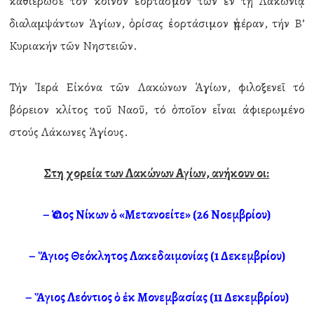
καθιέρωσε τόν κοινόν ἐορτασμόν τῶν ἐν τῃ Λακωνίᾳ
διαλαμψάντων Ἁγίων, ὁρίσας ἐορτάσιμον ἡμέραν, τήν Β’
Κυριακήν τῶν Νηστειῶν.
Τήν Ἱερά Εἰκόνα τῶν Λακώνων Ἁγίων, φιλοξενεῖ τό
βόρειον κλίτος τοῦ Ναοῦ, τό ὁποῖον εἶναι ἀφιερωμένο
στούς Λάκωνες Ἁγίους.
Στη χορεία των Λακώνων Αγίων, ανήκουν οι:
–
Ὁσιος Νίκων ὁ «Μετανοείτε» (26 Νοεμβρίου)
–
Ἅγιος Θεόκλητος Λακεδαιμονίας (1 Δεκεμβρίου)
–
Ἅγιος Λεόντιος ὁ ἐκ Μονεμβασίας (11 Δεκεμβρίου)