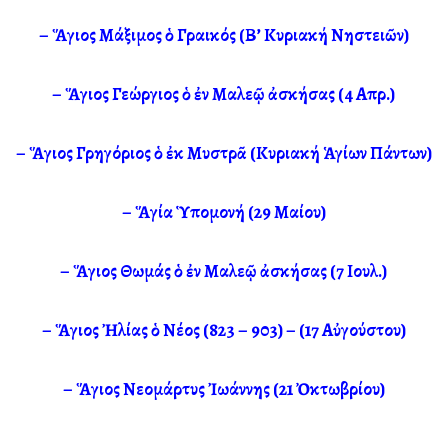
–
Ἅγιος Μάξιμος ὁ Γραικός (Β’ Κυριακή Νηστειῶν)
–
Ἅγιος Γεώργιος ὁ ἐν Μαλεῷ ἀσκήσας (4 Απρ.)
–
Ἅγιος Γρηγόριος ὁ ἐκ Μυστρᾶ (Κυριακή Ἁγίων Πάντων)
–
Ἅγία Ὑπομονή (29 Μαίου)
–
Ἅγιος Θωμάς ὁ ἐν Μαλεῷ ἀσκήσας (7 Ιουλ.)
–
Ἅγιος Ἠλίας ὁ Νέος (823 – 903) – (17 Αὐγούστου)
–
Ἅγιος Νεομάρτυς Ἰωάννης (21 Ὀκτωβρίου)