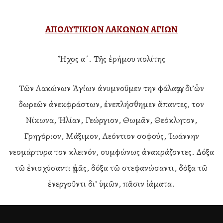
ΑΠΟΛΥΤΙΚΙΟΝ ΛΑΚΩΝΩΝ ΑΓΙΩΝ
Ἤχος α΄. Τῆς ἐρήμου πολίτης
Τῶν Λακώνων Ἁγίων ἀνυμνοῦμεν την φάλαγγα, δι’ὧν
δωρεῶν ἀνεκφράστων, ἐνεπλήσθημεν ἅπαντες, τον
Νίκωνα, Ἠλίαν, Γεώργιον, Θωμᾶν, Θεόκλητον,
Γρηγόριον, Μάξιμον, Λεόντιον σοφούς, Ἰωάννην
νεομάρτυρα τον κλεινόν, συμφώνως ἀνακράζοντες. Δόξα
τῶ ἐνισχύσαντι ἡμᾶς, δόξα τῶ στεφανώσαντι, δόξα τῶ
ἐνεργοῦντι δι’ ὑμῶν, πᾶσιν ἰάματα.