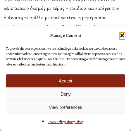
υφίσταται ο δεσμός μητέρας – παιδιού και εισάγει την
διάκριση πως άλλη μπορεί να είναι η μητέρα που
κυοφορεί και γεννά ένα παιδί και άλλη αυτή που το
Manage Consent
μεγαλώνει και θεωρείται η “πραγματική” του (δηλαδή
τελείως αντί-φυσικά πράγματα, για να μην πούμε παρά
To provide the best experiences, we use technologies like cookies to store and/or access
φύσιν”), κι εδώ το παιδί καλείται να εκπληρώσει την
device information. Consenting to these technologies will allow us to process data such as
browsing behavior or unique IDs on this site. Not consenting or withdrawing consent, may
επιθυμία του ζευγαριού με βάση το δόγμα ο σκοπός
adversely affect certain features and functions.
Αγιάζει τα μέσα”.
Accept
Όσο για την γέννηση παιδιών από ομοφυλόφιλους γάνες ο
Deny
καθηγητής Κουμάντος σπεύδει να διαβεβαιώσει ότι
View preferences
πουθενά το νομοσχέδιο δεν λέει κάτι τέτοιο!. Δεν
διαψεύδει όμως ότι κάτι τέτοιο δεν απασχόλησε την
Cookie Policy
Privacy Policy
Επιτροπή, δεν απορρίπτει κατηγορηματικά ένα τέτοιο