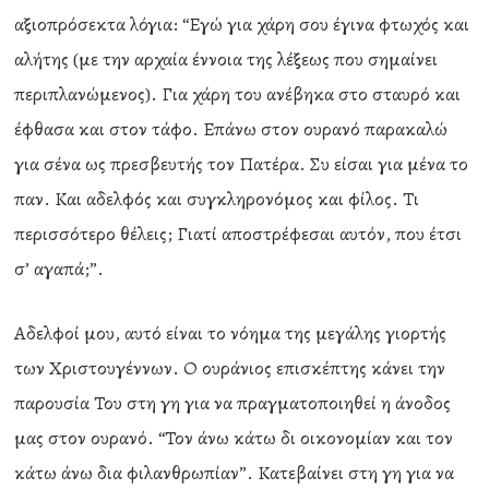
αξιοπρόσεκτα λόγια: “Εγώ για χάρη σου έγινα φτωχός και
αλήτης (με την αρχαία έννοια της λέξεως που σημαίνει
περιπλανώμενος). Για χάρη του ανέβηκα στο σταυρό και
έφθασα και στον τάφο. Επάνω στον ουρανό παρακαλώ
για σένα ως πρεσβευτής τον Πατέρα. Συ είσαι για μένα το
παν. Και αδελφός και συγκληρονόμος και φίλος. Τι
περισσότερο θέλεις; Γιατί αποστρέφεσαι αυτόν, που έτσι
σ’ αγαπά;”.
Αδελφοί μου, αυτό είναι το νόημα της μεγάλης γιορτής
των Χριστουγέννων. Ο ουράνιος επισκέπτης κάνει την
παρουσία Του στη γη για να πραγματοποιηθεί η άνοδος
μας στον ουρανό. “Τον άνω κάτω δι οικονομίαν και τον
κάτω άνω δια φιλανθρωπίαν”. Κατεβαίνει στη γη για να