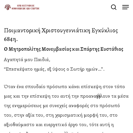
Men
Skip
search
to
Close
main
Menu
Ποιμαντορική Χριστουγεννιάτικη Εγκύκλιος
content
684η.
Ο Μητροπολίτης Μονεμβασίας και Σπάρτης Ευστάθιος
Αγαπητά μου Παιδιά,
“Επεσκέψατο ημάς, εξ ύψους ο Σωτήρ ημών…”.
Όταν ένα σπουδαίο πρόσωπο κάνει επίσκεψη στον τόπο
μας και την επίσκεψη του αυτή την προαναγγέλλουν τα μέσα
της ενημερώσεως με συνεχείς αναφορές στο πρόσωπό
του, στην αξία του, στη χαρισματική μορφή του, στο
αξιοθαύμαστο και ευεργετικό έργο του, τότε αυτή η