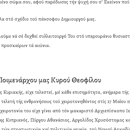
ένο σώμα σου, αφού παρέδωσες τήν ψυχή σου σ’ Εκείνον πού
 Όλα στό σχέδιο τού πάνσοφου Δημιουργού μας.
με νά σέ δεχθεί συλλειτουργό Του στό υπερουράνιο θυσιαστήρ
ν προσκαίρων τά αιώνια.
 Ποιμενάρχου μας Κυρού Θεοφίλου
ς Κυριακής, είχε τελεστεί, μέ κάθε επισημότητα, ανήμερα τ
 τελετή τής ενθρονήσεως τού χειροτονηθέντος στίς 17 Μαΐο
ειροτονία του είχε γίνει από τόν μακαριστό Αρχιεπίσκοπο Ι
ης Κυπριανός, Πύργου Αθανάσιος, Αργολίδος Χρυσόστομος κ
, τών στρατιωτικών καί πολιτικών αρχών, τού Νομού Αρκαδία