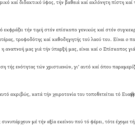
ερικό καί διδακτικό ύφος, τήν βαθειά καί ακλόνητη πίστη κα
αό εκφράζει τήν τιμή στόν επίσκοπο γενικώς καί στόν συγκε
πατέρας, τροφοδότης καί καθοδηγητής τού λαού του. Είναι o 
αί η αναπνοή μας γιά τήν ύπαρξή μας, είναι καί o Επίσκοπος γ
γύηση τής ενότητας τών χριστιανών, γι’ αυτό καί όπου παραμερ
’ αυτό ακριβώς, κατά τήν χειροτονία του τοποθετείται τό Ευαγγ
συνυπάρχουν μέ τήν αξία εκείνου πού τό φέρει, τότε έχομε τ