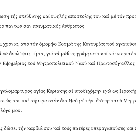
γνωση τής υπεύθυνης καί υψηλής αποστολής του καί μέ τόν πρ
πρό πάντων σάν πνευματικός άνθρωπος.
1 χρόνια, από τόν όμορφο Κοσμά τής Κυνουρίας πού αγαπούσες
 νά δουλέψεις τίμια, γιά νά μάθεις γράμματα καί νά υπηρετήσ
άν Εφημέριος τού Μητροπολιτικού Ναού καί Πρωτοσύγκελλος 
εγαλομάρτυρος αγίας Κυριακής σέ υποδεχόμην εγώ ως Ιεροκήρ
σεώς σου καί σήμερα στόν διο Ναό μέ τήν ιδιότητα τού Μητρ
 λόγο μου.
 δώσει τήν καρδιά σου καί τούς πατέρες υπεραγαπούσες καί 