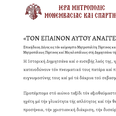
Skip
to
main
content
«ΤΟΝ ΕΠΑΙΝΟΝ ΑΥΤΟΥ ΑΝΑΓΓΕ
Επικήδειος Λόγος εις τόν αείμνηστο Μητροπολίτη Γόρτυνος κ
Μητροπόλεως Γόρτυνος καί Μεγαλοπόλεως στή Δημητσάνα τή
Η Ιστορική Δημητσάνα καί o ευσεβής λαός της, 
κατευοδώνουν τόν πνευματικό τους πατέρα καί π
ευγνωμοσύνης τους καί μέ τά δάκρυα τού σεβασμ
Προπέμπομε στό αιώνιο ταξίδι τόν αξιοθαύμαστο
ηγέτη μέ τήν γλυκύτητα τής απλότητος καί τήν θ
προσήνεια, τήν χριστιανική διάκριση, τήν δυσεύρ