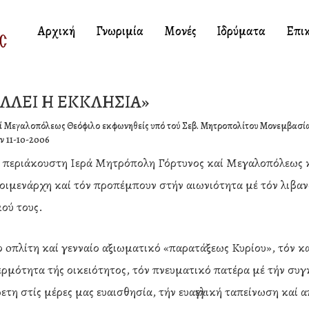
Αρχική
Γνωριμία
Μονές
Ιδρύματα
Επι
ΛΛΕΙ Η ΕΚΚΛΗΣΙΑ»
αί Μεγαλοπόλεως Θεόφιλο εκφωνηθείς υπό τού Σεβ. Μητροπολίτου Μονεμβασίας
ν 11-10-2006
η περιάκουστη Ιερά Μητρόπολη Γόρτυνος καί Μεγαλοπόλεως κα
οιμενάρχη καί τόν προπέμπουν στήν αιωνιότητα μέ τόν λιβαν
ού τους.
 oπλίτη καί γενναίο αξιωματικό «παρατάξεως Κυρίου», τόν κ
ερμότητα τής οικειότητος, τόν πνευματικό πατέρα μέ τήν συ
ετη στίς μέρες μας ευαισθησία, τήν ευαγγελική ταπείνωση καί