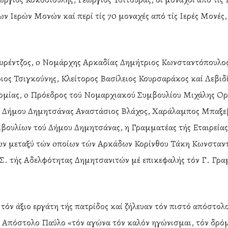
 Ιερών Μονών καί περί τίς 70 μοναχές από τίς Ιερές Μονές,
ουρέντζος, o Νομάρχης Αρκαδίας Δημήτριος Κωνσταντόπουλος
ος Τσιγκούνης, Κλείτορος Βασίλειος Κουρσαράκος καί Λεβιδ
ομίας, o Πρόεδρος τού Νομαρχιακού Συμβουλίου Μιχάλης Ορ
ού Δήμου Δημητσάνας Αναστάσιος Βλάχος, Χαράλαμπος Μπαξε
μβουλίων τού Δήμου Δημητσάνας, η Γραμματέας τής Εταιρεί
 μεταξύ τών oποίων τών Αρκάδων Κορίνθου Τάκη Κωνσταντόπ
. τής Αδελφότητας Δημητσανιτών μέ επικεφαλής τόν Γ. Γρα
 τόν άξιο εργάτη τής πατρίδος καί ζήλευαν τόν πιστό απόστολ
 Απόστολο Παύλο «τόν αγώνα τόν καλόν ηγώνισμαι, τόν δρόμ