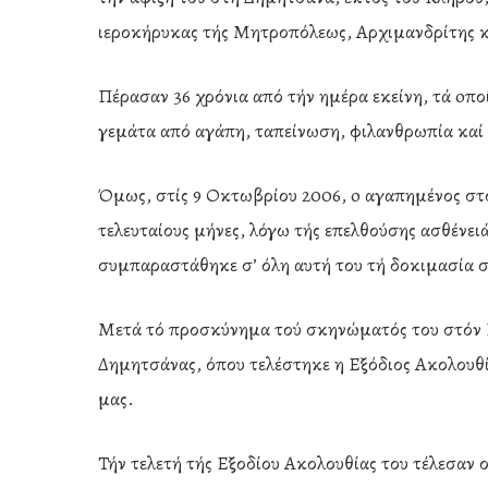
ιεροκήρυκας τής Μητροπόλεως, Αρχιμανδρίτης κ
Πέρασαν 36 χρόνια από τήν ημέρα εκείνη, τά oπο
γεμάτα από αγάπη, ταπείνωση, φιλανθρωπία καί 
Όμως, στίς 9 Οκτωβρίου 2006, o αγαπημένος στό
τελευταίους μήνες, λόγω τής επελθούσης ασθένε
συμπαραστάθηκε σ’ όλη αυτή του τή δοκιμασία σ
Μετά τό προσκύνημα τού σκηνώματός του στόν 
Δημητσάνας, όπου τελέστηκε η Εξόδιος Ακολουθία
μας.
Τήν τελετή τής Εξοδίου Ακολουθίας του τέλεσαν