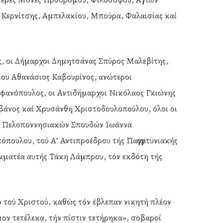
 Κερνίτσης, Αμπελακίου, Μπούρα, Φαλαισίας καί
, οι Δήμαρχοι Δημητσάνας Σπύρος Μαλεβίτης,
ίου Αθανάσιος Καβουρίνος, ανώτεροι
φανόπουλος, οι Αντιδήμαρχοι Νικόλαος Γκιώνης
βάνος καί Χρυσάνθη Χριστοδουλοπούλου, όλοι οι
ας Πελοποννησιακών Σπουδών Ιωάννα
ουλου, τού Α’ Αντιπροέδρου τής Παγγορτυνιακής
μματέα αυτής Τάκη Λάμπρου, τόν εκδότη τής
ο τού Χριστού, καθώς τόν έβλεπαν νικητή πλέον
ον τετέλεκα, τήν πίστιν τετήρηκα», σοβαροί