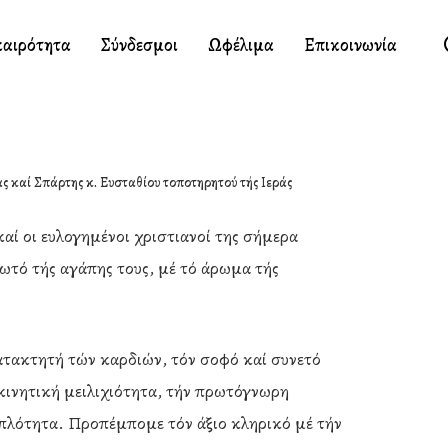
καιρότητα
Σύνδεσμοι
Ωφέλιμα
Επικοινωνία
 καί Σπάρτης κ. Ευσταθίου τοποτηρητού τής Ιεράς
ί οι ευλογημένοι χριστιανοί της σήμερα
ωτό τής αγάπης τους, μέ τό άρωμα τής
ατακτητή τών καρδιών, τόν σοφό καί συνετό
γκινητική μειλιχιότητα, τήν πρωτόγνωρη
 απλότητα. Προπέμπομε τόν άξιο κληρικό μέ τήν