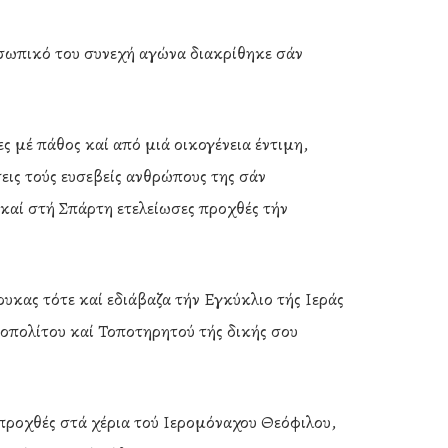
οσωπικό του συνεχή αγώνα διακρίθηκε σάν
 μέ πάθος καί από μιά οικογένεια έντιμη,
εις τούς ευσεβείς ανθρώπους της σάν
καί στή Σπάρτη ετελείωσες προχθές τήν
υκας τότε καί εδιάβαζα τήν Εγκύκλιο τής Ιεράς
οπολίτου καί Τοποτηρητού τής δικής σου
προχθές στά χέρια τού Ιερομόναχου Θεόφιλου,