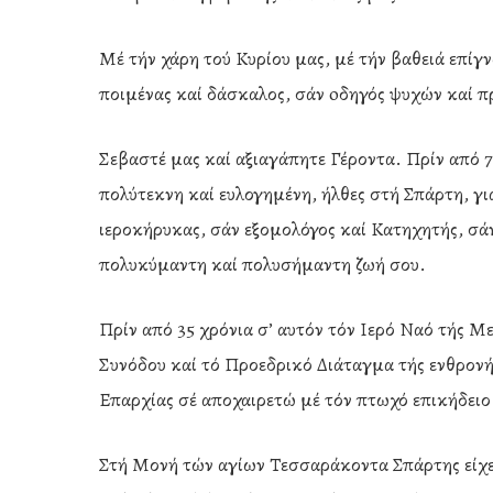
Μέ τήν χάρη τού Κυρίου μας, μέ τήν βαθειά επί
ποιμένας καί δάσκαλος, σάν oδηγός ψυχών καί 
Σεβαστέ μας καί αξιαγάπητε Γέροντα. Πρίν από 7
πολύτεκνη καί ευλογημένη, ήλθες στή Σπάρτη, γιά
ιεροκήρυκας, σάν εξομολόγος καί Κατηχητής, σ
πολυκύμαντη καί πολυσήμαντη ζωή σου.
Πρίν από 35 χρόνια σ’ αυτόν τόν Ιερό Ναό τής Μ
Συνόδου καί τό Προεδρικό Διάταγμα τής ενθρονή
Επαρχίας σέ αποχαιρετώ μέ τόν πτωχό επικήδειο
Στή Μονή τών αγίων Τεσσαράκοντα Σπάρτης είχες