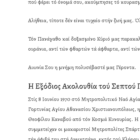
πού φέρει τό όνομά σου, ακούμπησες τό κουρασμ
Αλήθεια, τίποτε δέν είναι τυχαίο στήν ζωή μας.
Τόν Πανάγαθο καί δοξασμένο Κύριό μας παρακαλού
ουράνια, αντί τών φθαρτών τά άφθαρτα, αντί τώ
Αιωνία Σου η μνήμη πολυσέβαστέ μας Γέροντα.
Η Εξόδιος Ακολουθία τού Σεπτού
Στίς 8 Ιουνίου 1970 στό Μητροπολιτικό Ναό Αγία
Γορτυνίας Αγίου Αθανασίου Χριστιανουπόλεως, η
Θεοφίλου Καναβού από τόν Κοσμά Κυνουρίας. Η χ
συμμετείχαν οι μακαριστοί Μητροπολίτες Σπάρτ
τήν άφιξή του στή Δημητσάνα, εκτός τού Κλήρου