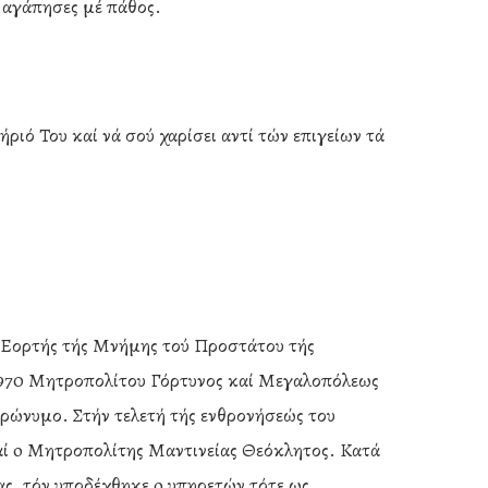
 αγάπησες μέ πάθος.
ιό Του καί νά σού χαρίσει αντί τών επιγείων τά
ής Εορτής τής Μνήμης τού Προστάτου τής
υ 1970 Μητροπολίτου Γόρτυνος καί Μεγαλοπόλεως
ερώνυμο. Στήν τελετή τής ενθρονήσεώς του
αί o Μητροπολίτης Μαντινείας Θεόκλητος. Κατά
ς, τόν υποδέχθηκε o υπηρετών τότε ως