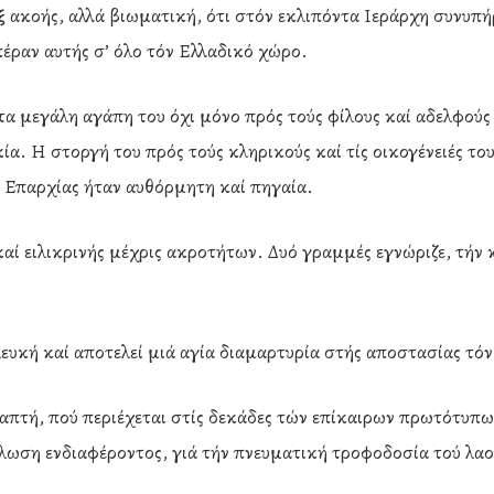
ξ ακοής, αλλά βιωματική, ότι στόν εκλιπόντα Ιεράρχη συνυπήρ
έραν αυτής σ’ όλο τόν Ελλαδικό χώρο.
τα μεγάλη αγάπη του όχι μόνο πρός τούς φίλους καί αδελφούς α
ακία. Η στοργή του πρός τούς κληρικούς καί τίς οικογένειές τ
ς Επαρχίας ήταν αυθόρμητη καί πηγαία.
αί ειλικρινής μέχρις ακροτήτων. Δυό γραμμές εγνώριζε, τήν 
 λευκή καί αποτελεί μιά αγία διαμαρτυρία στής αποστασίας τόν
απτή, πού περιέχεται στίς δεκάδες τών επίκαιρων πρωτότυπων
λωση ενδιαφέροντος, γιά τήν πνευματική τροφοδοσία τού λαού