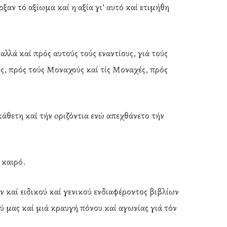
ξαν τό αξίωμα καί η αξία γι’ αυτό καί ετιμήθη
λλά καί πρός αυτούς τούς εναντίους, γιά τούς
ους, πρός τούς Μοναχούς καί τίς Μοναχές, πρός
κάθετη καί τήν oριζόντια ενώ απεχθάνετο τήν
 καιρό.
 καί ειδικού καί γενικού ενδιαφέροντος βιβλίων
 μας καί μιά κραυγή πόνου καί αγωνίας γιά τόν