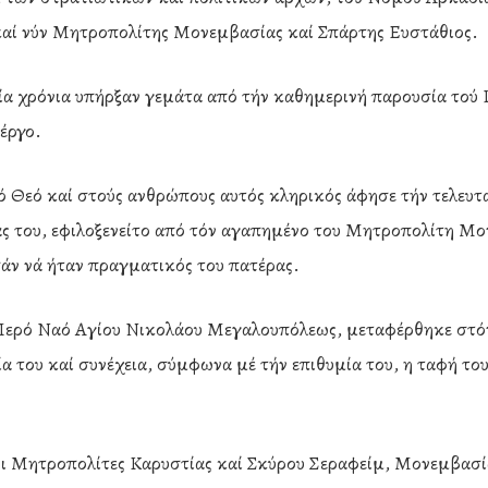
αί νύν Μητροπολίτης Μονεμβασίας καί Σπάρτης Ευστάθιος.
ία χρόνια υπήρξαν γεμάτα από τήν καθημερινή παρουσία τού 
έργο.
 Θεό καί στούς ανθρώπους αυτός κληρικός άφησε τήν τελευτα
ιάς του, εφιλοξενείτο από τόν αγαπημένο του Μητροπολίτη Μο
άν νά ήταν πραγματικός του πατέρας.
Ιερό Ναό Αγίου Νικολάου Μεγαλουπόλεως, μεταφέρθηκε στό
 του καί συνέχεια, σύμφωνα μέ τήν επιθυμία του, η ταφή του
 οι Μητροπολίτες Καρυστίας καί Σκύρου Σεραφείμ, Μονεμβασί