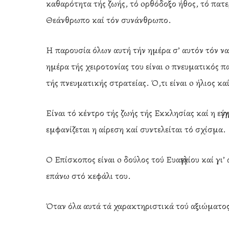
καθαρότητα τής ζωής, τό oρθόδοξο ήθος, τό πατ
Θεάνθρωπο καί τόν συνάνθρωπο.
Η παρουσία όλων αυτή τήν ημέρα σ’ αυτόν τόν ν
ημέρα τής χειροτονίας του είναι o πνευματικός 
τής πνευματικής στρατείας. Ό,τι είναι o ήλιος κ
Είναι τό κέντρο τής ζωής τής Εκκλησίας καί η εγ
εμφανίζεται η αίρεση καί συντελείται τό σχίσμα.
Ο Επίσκοπος είναι o δούλος τού Ευαγγελίου καί γι
επάνω στό κεφάλι του.
Hit enter to search or ESC to close
Όταν όλα αυτά τά χαρακτηριστικά τού αξιώματος 