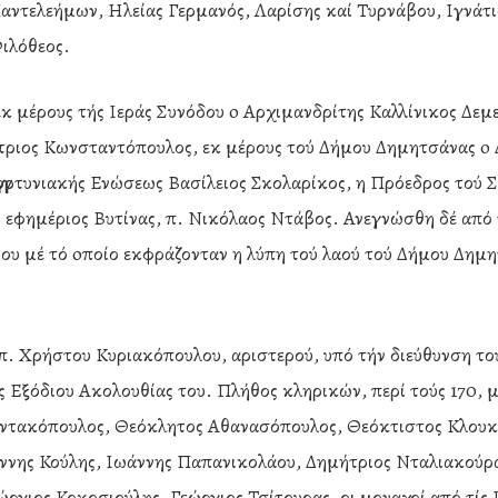
αντελεήμων, Ηλείας Γερμανός, Λαρίσης καί Τυρνάβου, Ιγνάτι
ιλόθεος.
κ μέρους τής Ιεράς Συνόδου o Αρχιμανδρίτης Καλλίνικος Δε
ριος Κωνσταντόπουλος, εκ μέρους τού Δήμου Δημητσάνας o 
αγγορτυνιακής Ενώσεως Βασίλειος Σκολαρίκος, η Πρόεδρος τού
o εφημέριος Βυτίνας, π. Νικόλαος Ντάβος. Ανεγνώσθη δέ από
υ μέ τό oποίο εκφράζονταν η λύπη τού λαού τού Δήμου Δημη
 π. Χρήστου Κυριακόπουλου, αριστερού, υπό τήν διεύθυνση τ
ς Εξόδιου Ακολουθίας του. Πλήθος κληρικών, περί τούς 170, 
ακόπουλος, Θεόκλητος Αθανασόπουλος, Θεόκτιστος Κλουκίνα
νης Κούλης, Ιωάννης Παπανικολάου, Δημήτριος Νταλιακούρα
ργιος Κοκοσιούλης, Γεώργιος Τσίτουρας, οι μοναχοί από τί