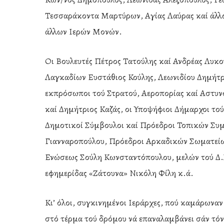
Τεσσαράκοντα Μαρτύρων, Αγίας Λαύρας καί άλλων
άλλων Ιερών Μονών.
Οι Βουλευτές Πέτρος Τατούλης καί Ανδρέας Λυκ
Λαγκαδίων Ευστάθιος Κούλης, Λεωνιδίου Δημήτρι
εκπρόσωποι τού Στρατού, Αεροπορίας καί Αστυν
καί Δημήτριος Καζάς, οι Υποψήφιοι Δήμαρχοι τ
Δημοτικοί Σύμβουλοι καί Πρόεδροι Τοπικών Συ
Γιανναροπούλου, Πρόεδροι Αρκαδικών Σωματείων
Ενώσεως Σούλη Κωνσταντόπουλου, μελών τού Δ.Σ
εφημερίδας «Ζάτουνα» Νικόλη Φίλη κ.ά.
Κι’ όλοι, συγκινημένοι Ιεράρχες, πού καμάρωναν
στό τέρμα τού δρόμου νά επαναλαμβάνει σάν τόν