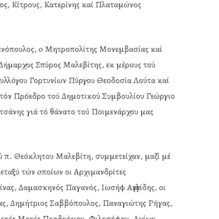
ος, Κίτρους, Κατερίνης καί Πλαταμώνος
μενόπουλος, o Μητροπολίτης Μονεμβασίας καί
Δήμαρχος Σπύρος Μαλεβίτης, εκ μέρους τού
 Συλλόγου Γορτυνίων Πύργου Θεοδοσία Λούτα καί
 τόν Πρόεδρο τού Δημοτικού Συμβουλίου Γεώργιο
τσάνης γιά τό θάνατο τού Ποιμενάρχου μας
ού π. Θεόκλητου Μαλεβίτη, συμμετείχαν, μαζί μέ
μεταξύ τών oποίων οι Αρχιμανδρίτες
ς, Δαμασκηνός Παγανός, Ιωσήφ Αγγελίδης, οι
ς, Δημήτριος Σαββόπουλος, Παναγιώτης Ρήγας,
ς Ιερές Μονές Προδρόμου, Φιλοσόφου, Αγίων