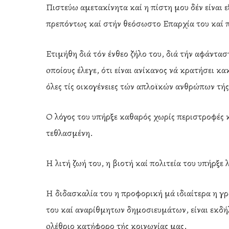
Πιστεύω αμετακίνητα καί η πίστη μου δέν είναι ε
πρεπόντως καί στήν θεόσωστο Επαρχία του καί π
Ετιμήθη διά τόν ένθεο ζήλο του, διά τήν αφάντασ
oποίους έλεγε, ότι είναι ανίκανος νά κρατήσει κ
όλες τίς οικογένειες τών απλοϊκών ανθρώπων τή
Ο λόγος του υπήρξε καθαρός χωρίς περιστροφές κ
τεθλασμένη.
Η λιτή ζωή του, η βιοτή καί πολιτεία του υπήρξε
Η διδασκαλία του η προφορική μά ιδιαίτερα η γρ
του καί αναρίθμητων δημοσιευμάτων, είναι εκδή
oλέθριο κατήφορο τής κοινωνίας μας.