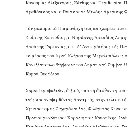
Κυνουρίας Αλέξανδρος, Ξάνθης καί Περιθωρίου Π
Αγαθόνικος καί o Επίσκοπος Μελόης Αμερικής Φ
Τόν μακαριστό Ποιμενάρχη μας αποχαιρέτησαν ε
Σπάρτης Ευστάθιος, o Νομάρχης Αρκαδίας Δημήτ
Λαού τής Γορτυνίας, o τ. Α’ Αντιπρόεδρος τής Π
εκ μέρους τού Ιερού Κλήρου τής Μεγαλοπόλεως 
Κανελλόπουλο Ψήφισμα τού Δημοτικού Συμβουλίο
Κυρού Θεοφίλου.
Χοροί Ιεροψαλτών, δεξιού, υπό τή διεύθυνση τού
τούς προαναφερθέντας Αρχιερείς, στήν τέλεση τή
Χρυσόστομος Ζαχαρόπουλος, Φιλάρετος Κωνσταντ
Πρωτοπρεσβύτεροι Χαράλαμπος Κουστένης, Ιωάν
Κων/νος Δημόπουλος, Λεωνίδας Αλεξόπουλος, Γεώ