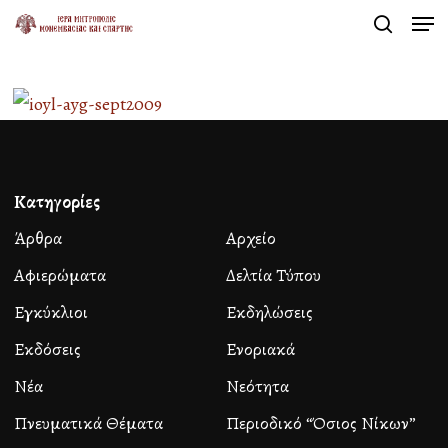
Men
Skip
search
to
Close
main
Menu
content
Κατηγορίες
Άρθρα
Αρχείο
Αφιερώματα
Δελτία Τύπου
Εγκύκλιοι
Εκδηλώσεις
Εκδόσεις
Ενοριακά
Νέα
Νεότητα
Πνευματικά Θέματα
Περιοδικό “Όσιος Νίκων”