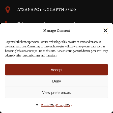
ΛΥΣΑΝΔΡΟΥ 5, ΣΠΑΡΤΗ 23100
Τηλ. 27310 26580 και 27310 26581
Manage Consent
info@immspartis.gr
To provide the best experiences, we use technologies like cookies to store and/or access
device information. Consenting to these technologies will allow us to process data such as
browsing behavior or unique IDs on this site. Not consenting or withdrawing consent, may
adversely affect certain features and functions.
© 2024 ΙΕΡΑ ΜΗΤΡΟΠΟΛΙΣ ΜΟΝΕΜΒΑΣΙΑΣ ΚΑΙ
ΣΠΑΡΤΗΣ
Accept
Deny
Κατασκευή Ιστοσελίδων Site as you GO: Falcon από
Hellenic Technologies
View preferences
Cookie Policy
Privacy Policy