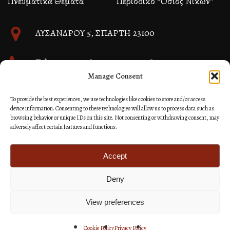
Πνευματικά Θέματα
Περιοδικό “Όσιος Νίκων”
ΛΥΣΑΝΔΡΟΥ 5, ΣΠΑΡΤΗ 23100
Τηλ. 27310 26580 και 27310 26581
Manage Consent
info@immspartis.gr
To provide the best experiences, we use technologies like cookies to store and/or access
device information. Consenting to these technologies will allow us to process data such as
browsing behavior or unique IDs on this site. Not consenting or withdrawing consent, may
adversely affect certain features and functions.
© 2024 ΙΕΡΑ ΜΗΤΡΟΠΟΛΙΣ ΜΟΝΕΜΒΑΣΙΑΣ ΚΑΙ
ΣΠΑΡΤΗΣ
Accept
Deny
Κατασκευή Ιστοσελίδων Site as you GO: Falcon από
Hellenic Technologies
View preferences
Cookie Policy
Privacy Policy