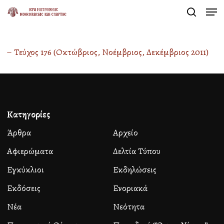
Men
Skip
search
to
Close
main
Menu
– Τεύχος 176 (Οκτώβριος, Νοέμβριος, Δεκέμβριος 2011)
content
Κατηγορίες
Άρθρα
Αρχείο
Αφιερώματα
Δελτία Τύπου
Εγκύκλιοι
Εκδηλώσεις
Εκδόσεις
Ενοριακά
Νέα
Νεότητα