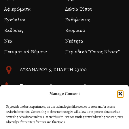
Αφιερώματα
Δελτία Τύπου
Εγκύκλιοι
Εκδηλώσεις
Εκδόσεις
Ενοριακά
Νέα
Νεότητα
Πνευματικά Θέματα
Περιοδικό “Όσιος Νίκων”
ΛΥΣΑΝΔΡΟΥ 5, ΣΠΑΡΤΗ 23100
Τηλ. 27310 26580 και 27310 26581
Manage Consent
info@immspartis.gr
To provide the best experiences, we use technologies like cookies to store and/or access
device information. Consenting to these technologies will allow us to process data such as
browsing behavior or unique IDs on this site. Not consenting or withdrawing consent, may
adversely affect certain features and functions.
© 2024 ΙΕΡΑ ΜΗΤΡΟΠΟΛΙΣ ΜΟΝΕΜΒΑΣΙΑΣ ΚΑΙ