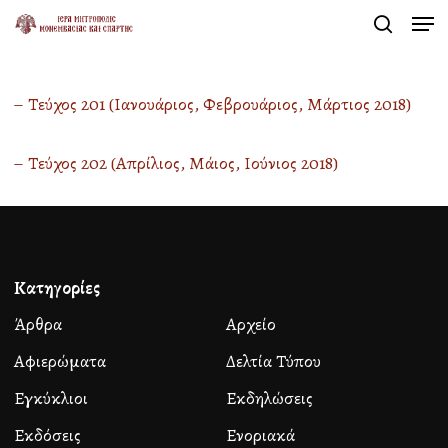
Men
Skip
search
to
Close
main
Menu
– Τεύχος 201 (Ιανουάριος, Φεβρουάριος, Μάρτιος 2018)
content
– Τεύχος 202 (Απρίλιος, Μάιος, Ιούνιος 2018)
Κατηγορίες
Άρθρα
Αρχείο
Αφιερώματα
Δελτία Τύπου
Εγκύκλιοι
Εκδηλώσεις
Εκδόσεις
Ενοριακά