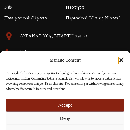
Νέα
Νεότητα
Πνευματικά Θέματα
Περιοδικό “Όσιος Νίκων”
ΛΥΣΑΝΔΡΟΥ 5, ΣΠΑΡΤΗ 23100
Τηλ. 27310 26580 και 27310 26581
Manage Consent
info@immspartis.gr
To provide the best experiences, we use technologies like cookies to store and/or access
device information. Consenting to these technologies will allow us to process data such as
browsing behavior or unique IDs on this site. Not consenting or withdrawing consent, may
adversely affect certain features and functions.
© 2024 ΙΕΡΑ ΜΗΤΡΟΠΟΛΙΣ ΜΟΝΕΜΒΑΣΙΑΣ ΚΑΙ
ΣΠΑΡΤΗΣ
Accept
Deny
Κατασκευή Ιστοσελίδων Site as you GO: Falcon από