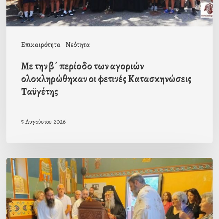
οι
φετινές
Κατασκηνώσεις
Επικαιρότητα
Νεότητα
Ταϋγέτης
Με την β΄ περίοδο των αγοριών
ολοκληρώθηκαν οι φετινές Κατασκηνώσεις
Ταϋγέτης
5 Αυγούστου 2026
Ιερά
Παράκληση
στον
οικισμό