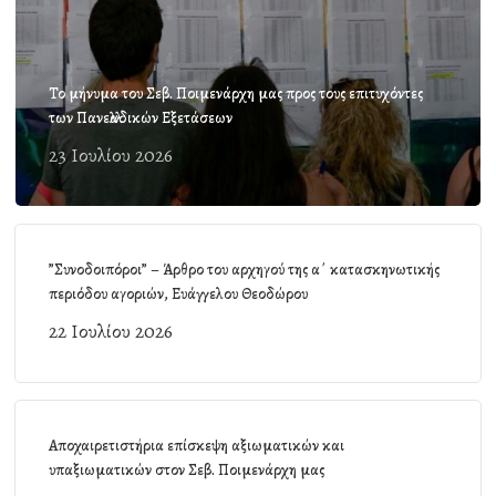
Το μήνυμα του Σεβ. Ποιμενάρχη μας προς τους επιτυχόντες
των Πανελλαδικών Εξετάσεων
23 Ιουλίου 2026
”Συνοδοιπόροι” – Άρθρο του αρχηγού της α΄ κατασκηνωτικής
περιόδου αγοριών, Ευάγγελου Θεοδώρου
22 Ιουλίου 2026
Αποχαιρετιστήρια επίσκεψη αξιωματικών και
υπαξιωματικών στον Σεβ. Ποιμενάρχη μας