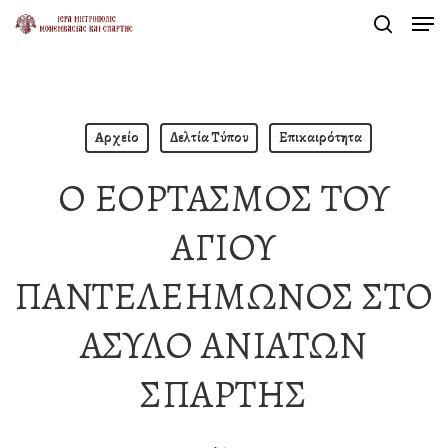
Men
Skip
search
to
Close
main
Menu
content
Αρχείο
Δελτία Τύπου
Επικαιρότητα
Ο ΕΟΡΤΑΣΜΟΣ ΤΟΥ
ΑΓΙΟΥ
ΠΑΝΤΕΛΕΗΜΩΝΟΣ ΣΤΟ
ΑΣΥΛΟ ΑΝΙΑΤΩΝ
ΣΠΑΡΤΗΣ