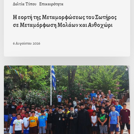
Δελτία Τύπου
Επικαιρότητα
Ανθοχώρι
Η εορτή της Μεταμορφώσεως του Σωτήρος
σε Μεταμόρφωση Μολάων και Ανθοχώρι
6 Αυγούστου 2026
Με
την
β΄
περίοδο
των
αγοριών
ολοκληρώθηκαν