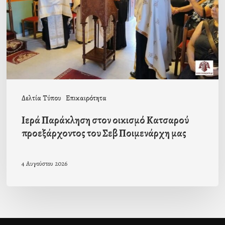
Κατσαρού
προεξάρχοντος
του
Σεβ
Ποιμενάρχη
μας
Δελτία Τύπου
Επικαιρότητα
Ιερά Παράκληση στον οικισμό Κατσαρού
προεξάρχοντος του Σεβ Ποιμενάρχη μας
4 Αυγούστου 2026