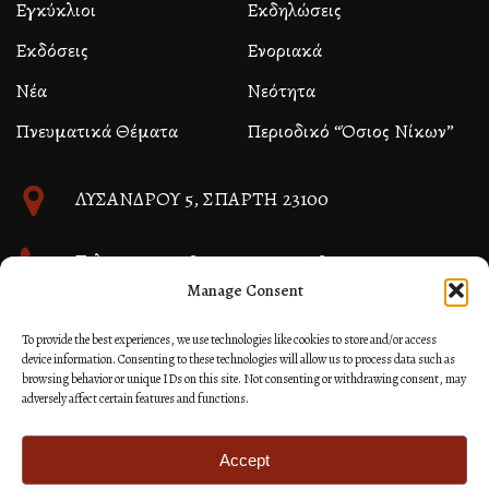
Εγκύκλιοι
Εκδηλώσεις
Εκδόσεις
Ενοριακά
Νέα
Νεότητα
Πνευματικά Θέματα
Περιοδικό “Όσιος Νίκων”
ΛΥΣΑΝΔΡΟΥ 5, ΣΠΑΡΤΗ 23100
Τηλ. 27310 26580 και 27310 26581
Manage Consent
info@immspartis.gr
To provide the best experiences, we use technologies like cookies to store and/or access
device information. Consenting to these technologies will allow us to process data such as
browsing behavior or unique IDs on this site. Not consenting or withdrawing consent, may
adversely affect certain features and functions.
© 2024 ΙΕΡΑ ΜΗΤΡΟΠΟΛΙΣ ΜΟΝΕΜΒΑΣΙΑΣ ΚΑΙ
ΣΠΑΡΤΗΣ
Accept